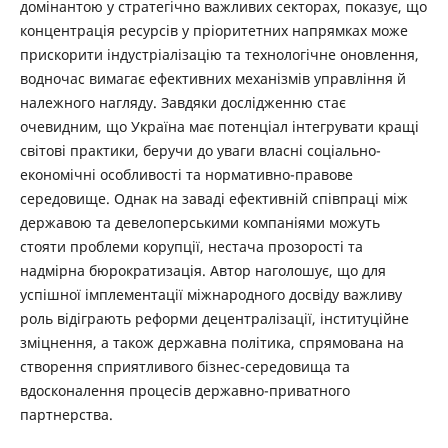
домінантою у стратегічно важливих секторах, показує, що
концентрація ресурсів у пріоритетних напрямках може
прискорити індустріалізацію та технологічне оновлення,
водночас вимагає ефективних механізмів управління й
належного нагляду. Завдяки дослідженню стає
очевидним, що Україна має потенціал інтегрувати кращі
світові практики, беручи до уваги власні соціально-
економічні особливості та нормативно-правове
середовище. Однак на заваді ефективній співпраці між
державою та девелоперськими компаніями можуть
стояти проблеми корупції, нестача прозорості та
надмірна бюрократизація. Автор наголошує, що для
успішної імплементації міжнародного досвіду важливу
роль відіграють реформи децентралізації, інституційне
зміцнення, а також державна політика, спрямована на
створення сприятливого бізнес-середовища та
вдосконалення процесів державно-приватного
партнерства.