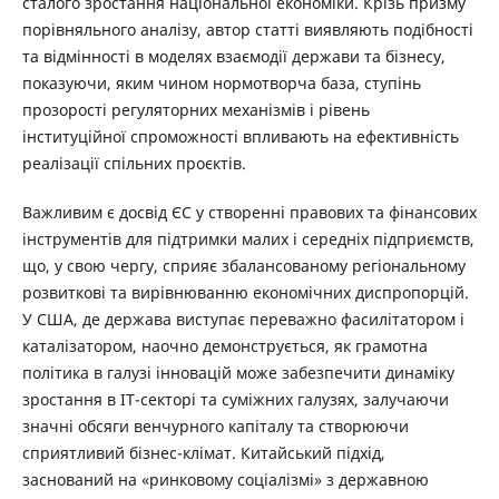
сталого зростання національної економіки. Крізь призму
порівняльного аналізу, автор статті виявляють подібності
та відмінності в моделях взаємодії держави та бізнесу,
показуючи, яким чином нормотворча база, ступінь
прозорості регуляторних механізмів і рівень
інституційної спроможності впливають на ефективність
реалізації спільних проєктів.
Важливим є досвід ЄС у створенні правових та фінансових
інструментів для підтримки малих і середніх підприємств,
що, у свою чергу, сприяє збалансованому регіональному
розвиткові та вирівнюванню економічних диспропорцій.
У США, де держава виступає переважно фасилітатором і
каталізатором, наочно демонструється, як грамотна
політика в галузі інновацій може забезпечити динаміку
зростання в ІТ-секторі та суміжних галузях, залучаючи
значні обсяги венчурного капіталу та створюючи
сприятливий бізнес-клімат. Китайський підхід,
заснований на «ринковому соціалізмі» з державною