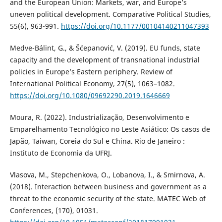
and the European Union: Markets, war, and Europe’s
uneven political development. Comparative Political Studies,
55(6), 963-991.
https://doi.org/10.1177/00104140211047393
Medve-Bálint, G., & Šćepanović, V. (2019). EU funds, state
capacity and the development of transnational industrial
policies in Europe’s Eastern periphery. Review of
International Political Economy, 27(5), 1063–1082.
https://doi.org/10.1080/09692290.2019.1646669
Moura, R. (2022). Industrialização, Desenvolvimento e
Emparelhamento Tecnológico no Leste Asiático: Os casos de
Japão, Taiwan, Coreia do Sul e China. Rio de Janeiro :
Instituto de Economia da UFRJ.
Vlasova, M., Stepchenkova, O., Lobanova, I., & Smirnova, A.
(2018). Interaction between business and government as a
threat to the economic security of the state. MATEC Web of
Conferences, (170), 01031.