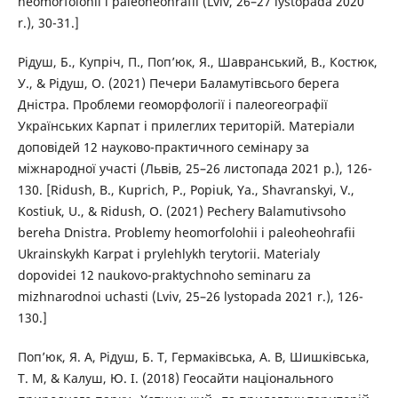
heomorfolohii i paleoheohrafii (Lviv, 26–27 lystopada 2020
r.), 30-31.]
Рідуш, Б., Купріч, П., Поп’юк, Я., Шавранський, В., Костюк,
У., & Рідуш, О. (2021) Печери Баламутівсього берега
Дністра. Проблеми геоморфології і палеогеографії
Українських Карпат і прилеглих територій. Матеріали
доповідей 12 науково-практичного семінару за
міжнародної участі (Львів, 25–26 листопада 2021 р.), 126-
130. [Ridush, B., Kuprich, P., Popiuk, Ya., Shavranskyi, V.,
Kostiuk, U., & Ridush, O. (2021) Pechery Balamutivsoho
bereha Dnistra. Problemy heomorfolohii i paleoheohrafii
Ukrainskykh Karpat i prylehlykh terytorii. Materialy
dopovidei 12 naukovo-praktychnoho seminaru za
mizhnarodnoi uchasti (Lviv, 25–26 lystopada 2021 r.), 126-
130.]
Поп’юк, Я. А, Рідуш, Б. Т, Гермаківська, А. В, Шишківська,
Т. М, & Калуш, Ю. І. (2018) Геосайти національного