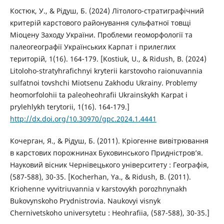
Костюк, У., & Рідуш, Б. (2024) Літолого-стратиграфічний
критерій карстового районування сульфатної товщі
Міоцену Заходу України. Проблеми геоморфології та
палеогеографії Українських Карпат і прилеглих
територій, 1(16). 164-179. [Kostiuk, U., & Ridush, B. (2024)
Litoloho-stratyhrafichnyi kryterii karstovoho raionuvannia
sulfatnoi tovshchi Miotsenu Zakhodu Ukrainy. Problemy
heomorfolohii ta paleoheohrafii Ukrainskykh Karpat i
prylehlykh terytorii, 1(16). 164-179.]
http://dx.doi.org/10.30970/gpc.2024.1.4441
Кочерган, Я., & Рідуш, Б. (2011). Кріогенне вивітрювання
в карстових порожнинах Буковинського Придністров’я.
Науковий вісник Чернівецького університету : Географія,
(587-588), 30-35. [Kocherhan, Ya., & Ridush, B. (2011).
Kriohenne vyvitriuvannia v karstovykh porozhnynakh
Bukovynskoho Prydnistrovia. Naukovyi visnyk
Chernivetskoho universytetu : Heohrafiia, (587-588), 30-35.]