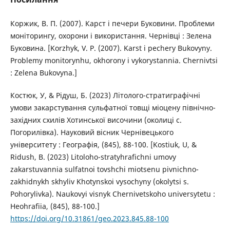
Коржик, В. П. (2007). Карст і печери Буковини. Проблеми
моніторингу, охорони і використання. Чернівці : Зелена
Буковина. [Korzhyk, V. P. (2007). Karst i pechery Bukovyny.
Problemy monitorynhu, okhorony i vykorystannia. Chernivtsi
: Zelena Bukovyna.]
Костюк, У, & Рідуш, Б. (2023) Літолого-стратиграфічні
умови закарстування сульфатної товщі міоцену північно-
західних схилів Хотинської височини (околиці с.
Погорилівка). Науковий вісник Чернівецького
університету : Географія, (845), 88-100. [Kostiuk, U, &
Ridush, B. (2023) Litoloho-stratyhrafichni umovy
zakarstuvannia sulfatnoi tovshchi miotsenu pivnichno-
zakhidnykh skhyliv Khotynskoi vysochyny (okolytsi s.
Pohorylivka). Naukovyi visnyk Chernivetskoho universytetu :
Heohrafiia, (845), 88-100.]
https://doi.org/10.31861/geo.2023.845.88-100