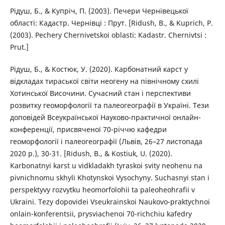
Рідуш, Б., & Купріч, П. (2003). Печери Чернівецької
області: Кадастр. Чернівці : Прут. [Ridush, B., & Kuprich, P.
(2003). Pechery Chernivetskoi oblasti: Kadastr. Chernivtsi :
Prut.]
Рідуш, Б., & Костюк, У. (2020). Карбонатний карст у
відкладах тираської світи неогену на північному схилі
Хотинської Височини. Сучасний стан і перспективи
розвитку геоморфології та палеогеографії в Україні. Тези
доповідей Всеукраїнської Науково-практичної онлайн-
конференції, присвяченої 70-річчю кафедри
геоморфології і палеогеографії (Львів, 26–27 листопада
2020 р.), 30-31. [Ridush, B., & Kostiuk, U. (2020).
Karbonatnyi karst u vidkladakh tyraskoi svity neohenu na
pivnichnomu skhyli Khotynskoi Vysochyny. Suchasnyi stan i
perspektyvy rozvytku heomorfolohii ta paleoheohrafii v
Ukraini. Tezy dopovidei Vseukrainskoi Naukovo-praktychnoi
onlain-konferentsii, prysviachenoi 70-richchiu kafedry