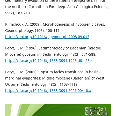
sedimentary evolution of the Badenian evaporite basin of
the northern Carpathian Foredeep. Acta Geologica Polonica,
55(2), 187-210.
Klimchouk, A. (2009). Morphogenesis of hypogenic caves.
Geomorphology, (106), 100-117.
https://doi.org/10.1016/j.geomorph.2008.09.013
Peryt, T. M. (1996). Sedimentology of Badenian (middle
Miocene) gypsum in. Sedimentology, 43(3), 571-588.
https://doi.org/10.1046/j.1365-3091.1996.d01-26.x
Peryt, T. M. (2001). Gypsum facies transitions in basin-
marginal evaporites: Middle miocene (Badenian) of West
Ukraine. Sedimentology, 48(5), 1103-1119.
https://doi.org/10.1046/j.1365-3091.2001.00410.x