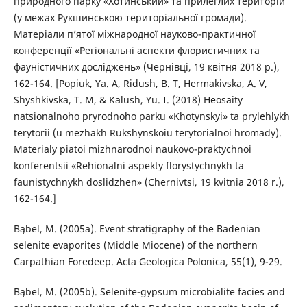
природного парку «Хотинський» та прилеглих територій
(у межах Рукшинською територіальної громади).
Матеріали п’ятої міжнародної науково-практичної
конференції «Регіональні аспекти флористичних та
фауністичних досліджень» (Чернівці, 19 квітня 2018 р.),
162-164. [Popiuk, Ya. A, Ridush, B. T, Hermakivska, A. V,
Shyshkivska, T. M, & Kalush, Yu. I. (2018) Heosaity
natsionalnoho pryrodnoho parku «Khotynskyi» ta prylehlykh
terytorii (u mezhakh Rukshynskoiu terytorialnoi hromady).
Materialy piatoi mizhnarodnoi naukovo-praktychnoi
konferentsii «Rehionalni aspekty florystychnykh ta
faunistychnykh doslidzhen» (Chernivtsi, 19 kvitnia 2018 r.),
162-164.]
Bąbel, M. (2005a). Event stratigraphy of the Badenian
selenite evaporites (Middle Miocene) of the northern
Carpathian Foredeep. Acta Geologica Polonica, 55(1), 9-29.
Bąbel, M. (2005b). Selenite-gypsum microbialite facies and