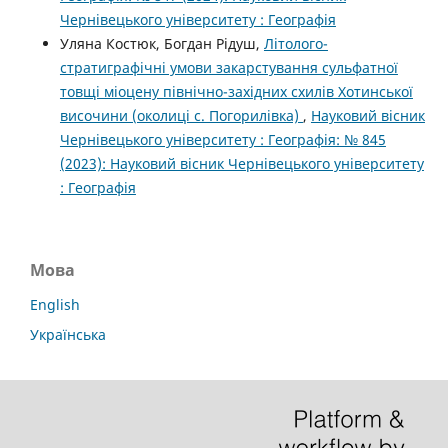
Чернівецького університету : Географія
Уляна Костюк, Богдан Рідуш,
Літолого-
стратиграфічні умови закарстування сульфатної
товщі міоцену північно-західних схилів Хотинської
височини (околиці с. Погорилівка)
,
Науковий вісник
Чернівецького університету : Географія: № 845
(2023): Науковий вісник Чернівецького університету
: Географія
Мова
English
Українська