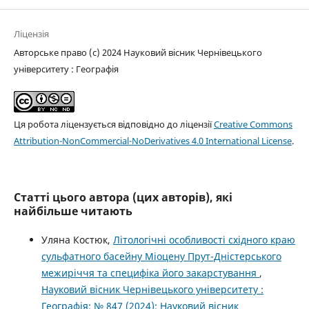
Ліцензія
Авторське право (c) 2024 Науковий вісник Чернівецького
університету : Географія
Ця робота ліцензується відповідно до ліцензії
Creative Commons
Attribution-NonCommercial-NoDerivatives 4.0 International License
.
Статті цього автора (цих авторів), які
найбільше читають
Уляна Костюк,
Літологічні особливості східного краю
сульфатного басейну Міоцену Прут-Дністерського
межиріччя та специфіка його закарстування
,
Науковий вісник Чернівецького університету :
Географія: № 847 (2024): Науковий вісник