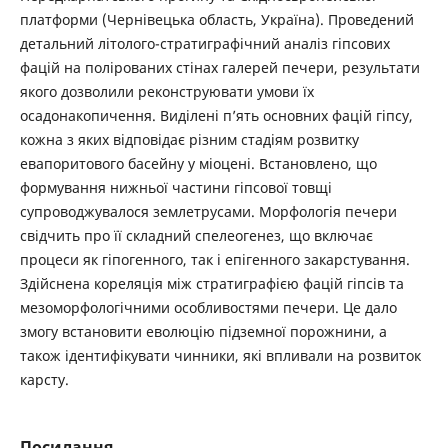
платформи (Чернівецька область, Україна). Проведений
детальний літолого-стратиграфічний аналіз гіпсових
фацій на полірованих стінах галерей печери, результати
якого дозволили реконструювати умови їх
осадонакопичення. Виділені п’ять основних фацій гіпсу,
кожна з яких відповідає різним стадіям розвитку
евапоритового басейну у міоцені. Встановлено, що
формування нижньої частини гіпсової товщі
супроводжувалося землетрусами. Морфологія печери
свідчить про її складний спелеогенез, що включає
процеси як гіпогенного, так і епігенного закарстування.
Здійснена кореляція між стратиграфією фацій гіпсів та
мезоморфологічними особливостями печери. Це дало
змогу встановити еволюцію підземної порожнини, а
також ідентифікувати чинники, які впливали на розвиток
карсту.
Посилання