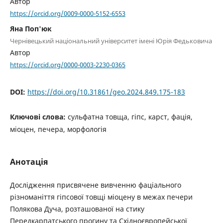
Автор
https://orcid.org/0009-0000-5152-6553
Яна Поп'юк
Чернівецький національний університет імені Юрія Федьковича
Автор
https://orcid.org/0000-0003-2230-0365
DOI:
https://doi.org/10.31861/geo.2024.849.175-183
Ключові слова:
сульфатна товща, гіпс, карст, фація,
міоцен, печера, морфологія
Анотація
Дослідження присвячене вивченню фаціального
різноманіття гіпсової товщі міоцену в межах печери
Полякова Дуча, розташованої на стику
Передкарпатського прогину та Східноєвропейської