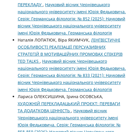
ПЕРЕКЛАДУ
,
Науковий вісник Чернівецького
національного університету імені Юрія Федьковича.
Серія: Германська філологія: № 852 (2025): Науковий
вісник Чернівецького національного університету
імені Юрія Федьковича. Германська філологія
Наталія ЛОПАТЮК, Віра ЯКИМЧУК,
ЛІНГВІСТИЧНІ
ОСОБЛИВОСТІ РЕАЛІЗАЦІЇ ПЕРСУАЗИВНИХ
СТРАТЕГІЙ В МОТИВАЦІЙНИХ ПРОМОВАХ СПІКЕРІВ
TED TALKS
,
Науковий вісник Чернівецького
національного університету імені Юрія Федьковича.
Серія: Германська філологія: № 833 (2021): Науковий
вісник Чернівецького національного університету
імені Юрія Федьковича. Германська філологія
Лариса ОЛЕКСИШИНА, Ірина ОСОВСЬКА,
ХУДОЖНІЙ ПЕРЕКЛАДАЦЬКИЙ ПРОЄКТ: ПЕРЕВАГИ
ТА ДОДАТКОВА ЦІННІСТЬ
,
Науковий вісник
Чернівецького національного університету імені
Юрія Федьковича. Серія: Германська філологія: №
858-859 (2026): Науковий вісник Чернівецького