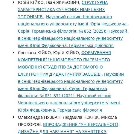
Юрій КІЙКО, Іван ЯКУБОВИЧ,
CТРУКТУРНА
ХАРАКТЕРИСТИКА СУЧАСНИХ НІМЕЦЬКИХ
ТОПОНІМІВ
,
Науковий вісник Чернівецького
національного університету імені Юрія Федьковича.
Серія: Германська філологія: № 852 (2025): Науковий
вісник Чернівецького національного університету
імені Юрія Федьковича. Германська філологія
Cвітлана КІЙКО, Юрій КІЙКО,
ФОРМУВАННЯ
КОМПЕТЕНЦІЇ ІНШОМОВНОГО ПИСЕМНОГО
МОВЛЕННЯ СТУДЕНТІВ ЗА ДОПОМОГОЮ
ЕЛЕКТРОННИХ ДИДАКТИЧНИХ ЗАСОБІВ
,
Науковий
вісник Чернівецького національного університету
імені Юрія Федьковича. Серія: Германська
філологія: № 831-832 (2021): Науковий вісник
Чернівецького національного університету імені
Юрія Федьковича. Германська філологія
Олександра НУЗБАН, Людмила НІЖНІК, Микола
ПРОХОРОВ,
ВПРОВАДЖЕННЯ “УНІВЕРСАЛЬНОГО
ДИЗАЙНУ ДЛЯ НАВЧАННЯ” НА ЗАНЯТТЯХ З