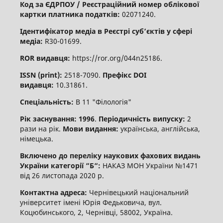
Код за ЄДРПОУ / Реєстраційний номер облікової
картки платника податків:
02071240.
Ідентифікатор медіа в Реєстрі суб’єктів у сфері
медіа:
R30-01699.
ROR видавця:
https://ror.org/044n25186.
ISSN (print):
2518-7090.
Префікс DOI
видавця:
10.31861.
Спеціальність:
В 11 "Філологія"
Рік заснування: 1996
.
Періодичність випуску:
2
рази на рік.
Мови видання:
українська, англійська,
німецька.
Включено до переліку наукових фахових видань
України категорії “Б“:
НАКАЗ МОН України №1471
від 26 листопада 2020 р.
Контактна адреса:
Чернівецький національний
університет імені Юрія Федьковича, вул.
Коцюбинського, 2, Чернівці, 58002, Україна.