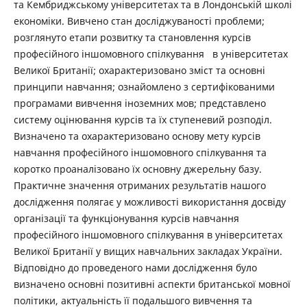
та Кембриджському університетах та в Лондонській школі
економіки. Вивчено стан досліджуваності проблеми;
розглянуто етапи розвитку та становлення курсів
професійного іншомовного спілкування в університетах
Великої Британії; охарактеризовано зміст та основні
принципи навчання; ознайомлено з сертифікованими
програмами вивчення іноземних мов; представлено
систему оцінювання курсів та їх ступеневий розподіл.
Визначено та охарактеризовано основу мету курсів
навчання професійного іншомовного спілкування та
коротко проаналізовано їх основну джерельну базу.
Практичне значення отриманих результатів нашого
дослідження полягає у можливості використання досвіду
організації та функціонування курсів навчання
професійного іншомовного спілкування в університетах
Великої Британії у вищих навчальних закладах України.
Відповідно до проведеного нами дослідження було
визначено основні позитивні аспекти британської мовної
політики, актуальність її подальшого вивчення та