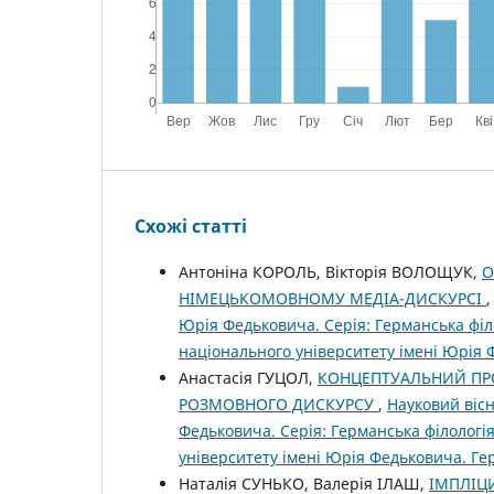
Схожі статті
Антоніна КОРОЛЬ, Вікторія ВОЛОЩУК,
О
НІМЕЦЬКОМОВНОМУ МЕДІА-ДИСКУРСІ
Юрія Федьковича. Серія: Германська філо
національного університету імені Юрія 
Анастасія ГУЦОЛ,
КОНЦЕПТУАЛЬНИЙ ПР
РОЗМОВНОГО ДИСКУРСУ
,
Науковий вісн
Федьковича. Серія: Германська філологія
університету імені Юрія Федьковича. Ге
Наталія СУНЬКО, Валерія ІЛАШ,
ІМПЛІЦ