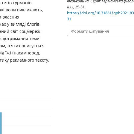
Федьковича. Серія: Германська філол
стетів-гурманів:
833
, 25-31.
 які вони викликають,
https://doi.org/10.31861/gph2021.83
ю власних
31
х у вигляді блогів,
Формати цитування
ний світ соцмережі
 є дотримання теми
ам, в яких описується
від їжі (насамперед,
тику рекламного тексту.