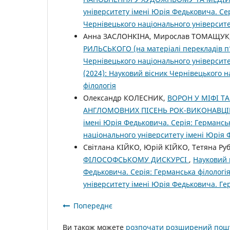
університету імені Юрія Федьковича. Сер
Чернівецького національного університе
Анна ЗАСЛОНКІНА, Мирослав ТОМАЩУК
РИЛЬСЬКОГО (на матеріалі перекладів п’є
Чернівецького національного університе
(2024): Науковий вісник Чернівецького 
філологія
Олександр КОЛЕСНИК,
ВОРОН У МІФІ Т
АНГЛОМОВНИХ ПІСЕНЬ РОК-ВИКОНАВЦІ
імені Юрія Федьковича. Серія: Германськ
національного університету імені Юрія 
Світлана КІЙКО, Юрій КІЙКО, Тетяна Ру
ФІЛОСОФСЬКОМУ ДИСКУРСІ
,
Науковий 
Федьковича. Серія: Германська філологія
університету імені Юрія Федьковича. Ге
Попереднє
Ви також можете
розпочати розширений пошу