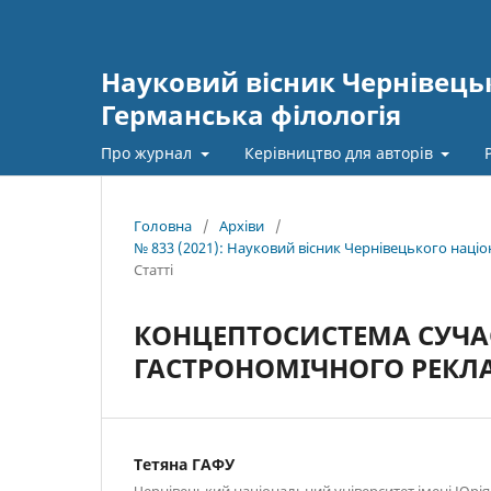
Науковий вісник Чернівецьк
Германська філологія
Про журнал
Керівництво для авторів
Головна
/
Архіви
/
№ 833 (2021): Науковий вісник Чернівецького наці
Статті
КОНЦЕПТОСИСТЕМА СУЧ
ГАСТРОНОМІЧНОГО РЕКЛ
Тетяна ГАФУ
Чернівецький національний університет імені Юрі