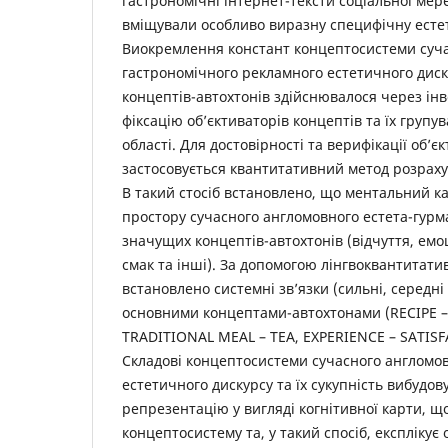
гастрономічні інтернет-тексти соціальної мере
вміщували особливо виразну специфічну есте
Виокремлення констант концептосистеми суч
гастрономічного рекламного естетичного диск
концептів-автохтонів здійснювалося через інв
фіксацію об’єктиваторів концептів та їх групу
області. Для достовірності та верифікації об’єк
застосовується квантитативний метод розрахун
В такий стосіб встановлено, що ментальний ка
простору сучасного англомовного естета-гур
значущих концептів-автохтонів (відчуття, емоці
смак та інші). За допомогою лінгвоквантитати
встановлено системні зв’язки (сильні, середні 
основними концептами-автохтонами (RECIPE –
TRADITIONAL MEAL – TEA, EXPERIENCE – SATISF
Складові концептосистеми сучасного англомо
естетичного дискурсу та їх сукупність вибудов
репрезентацію у вигляді когнітивної карти, що
концептосистему та, у такий спосіб, експлікує