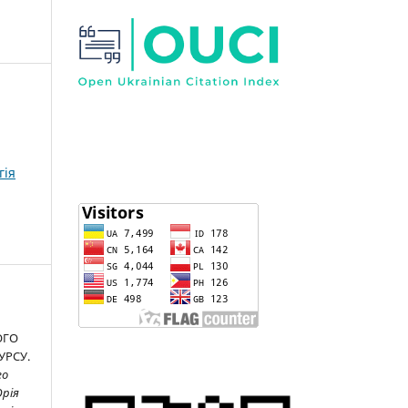
гія
ОГО
УРСУ.
го
Юрія