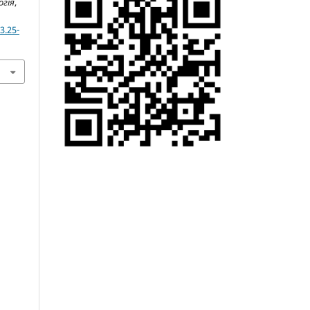
огія
,
3.25-