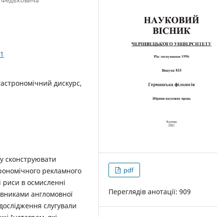
31
гастрономічний дискурс,
гу сконструювати
pdf
трономічного рекламного
і риси в осмисленні
Переглядів анотації: 909
авниками англомовної
дослідження слугували