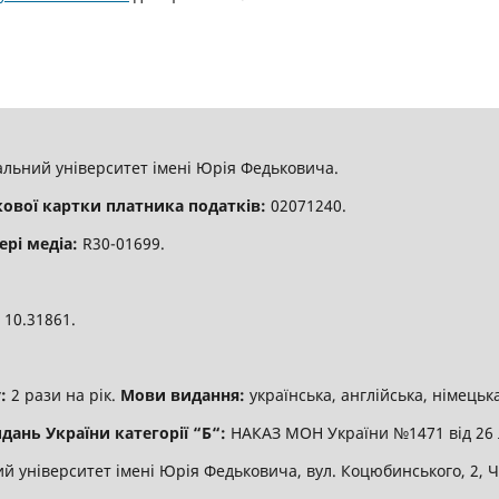
льний університет імені Юрія Федьковича.
кової картки платника податків:
02071240.
ері медіа:
R30-01699.
:
10.31861.
:
2 рази на рік.
Мови видання:
українська, англійська, німецька
дань України категорії “Б“:
НАКАЗ МОН України №1471 від 26 
 університет імені Юрія Федьковича, вул. Коцюбинського, 2, Че