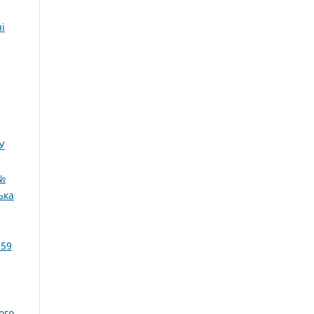
і
У
 №
ька
859
ого