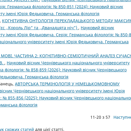
ія: Германська філологія: № 850-851 (2024): Науковий вісник
ту імені Юрія Федьковича. Германська філологія
,
КОГНІТИВНА ОНТОЛОГІЯ ПЕРЕКЛАДАЦЬКОГО МЕТОДУ МАКСИ
с ,,Король Лір” та ,,Дванадцята ніч”)
,
Науковий вісник
ту імені Юрія Федьковича. Серія: Германська філологія: № 850-
національного університету імені Юрія Федьковича. Германська
А МОВІ. ЧАСТИНА 2: КОГНІТИВНО-СЕМІОТИЧНИЙ АНАЛІЗ СУЧАС
В.
,
Науковий вісник Чернівецького національного університету
а філологія: № 858-859 (2026): Науковий вісник Чернівецького
Федьковича. Германська філологія
банець,
АВТОРСЬКА ТЕРМІНОЛОГІЯ У НІМЕЦЬКОМОВНОМУ
вісник Чернівецького національного університету імені Юрія
: № 855-856 (2025): Науковий вісник Чернівецького національно
рманська філологія
11-20 з 57
Наступн
к схожих статей
для цієї статті.