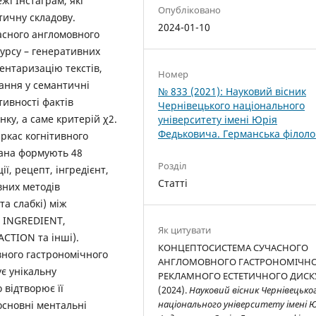
жі Інстаграм, які
Опубліковано
тичну складову.
2024-01-10
асного англомовного
урсу – генеративних
ентаризацію текстів,
Номер
вання у семантичні
№ 833 (2021): Науковий вісник
тивності фактів
Чернівецького національного
ку, а саме критерій χ2.
університету імені Юрія
Федьковича. Германська філоло
ркас когнітивного
мана формують 48
Розділ
ї, рецепт, інгредієнт,
Статті
вних методів
та слабкі) між
 INGREDIENT,
Як цитувати
ACTION та інші).
КОНЦЕПТОСИСТЕМА СУЧАСНОГО
вного гастрономічного
АНГЛОМОВНОГО ГАСТРОНОМІЧН
ує унікальну
РЕКЛАМНОГО ЕСТЕТИЧНОГО ДИСК
 відтворює її
(2024).
Науковий вісник Чернівецько
національного університету імені 
 основні ментальні