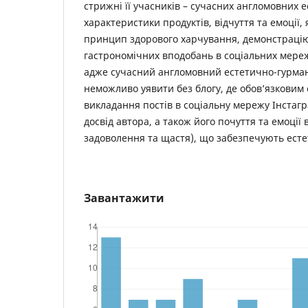
стрижні її учасників – сучасних англомовних е
характеристики продуктів, відчуття та емоції,
принцип здорового харчування, демонстраці
гастрономічних вподобань в соціальних мережа
адже сучасний англомовний естетично-гурман
неможливо уявити без блогу, де обов’язковим
викладання постів в соціальну мережу Інстагр
досвід автора, а також його почуття та емоції 
задоволення та щастя), що забезпечують есте
Завантажити