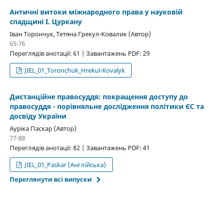
Античні витоки міжнародного права у науковій
спадщині І. Цуркану
Іван Торончук, Тетяна Грекул-Ковалик (Автор)
65-76
Переглядів анотації: 61 | Завантажень PDF: 29
JIEL_01_Toronchuk_Hrekul-Kovalyk
Дистанційне правосуддя: покращення доступу до
правосуддя - порівняльне дослідження політики ЄС та
досвіду України
Ауріка Паскар (Автор)
77-88
Переглядів анотації: 82 | Завантажень PDF: 41
JIEL_01_Paskar (Англійська)
Переглянути всі випуски