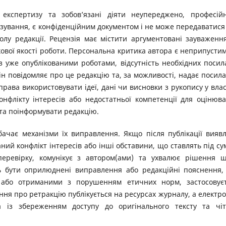
експертизу та зобов’язані діяти неупереджено, професій
зування, є конфіденційним документом і не може передаватися
олу редакції. Рецензія має містити аргументовані зауваженн
ової якості роботи. Персональна критика автора є неприпусти
з уже опублікованими роботами, відсутність необхідних посил
ін повідомляє про це редакцію та, за можливості, надає посил
рава використовувати ідеї, дані чи висновки з рукопису у вла
конфлікту інтересів або недостатньої компетенції для оцінюв
та поінформувати редакцію.
ачає механізми їх виправлення. Якщо після публікації вияв
ний конфлікт інтересів або інші обставини, що ставлять під су
 перевірку, комунікує з автором(ами) та ухвалює рішення 
ь бути оприлюднені виправлення або редакційні пояснення,
 або отриманими з порушенням етичних норм, застосовує
ння про ретракцію публікується на ресурсах журналу, а електр
на із збереженням доступу до оригінального тексту та чі