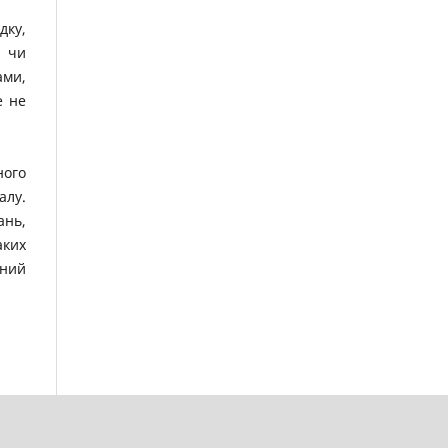
дку,
ю чи
ами,
е не
ного
алу.
ань,
аких
чний