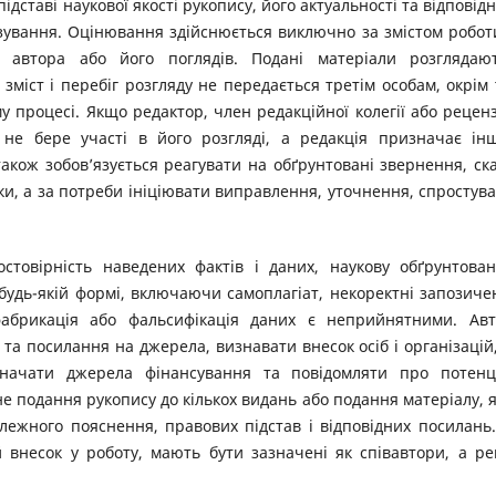
дставі наукової якості рукопису, його актуальності та відповідн
зування. Оцінювання здійснюється виключно за змістом робот
 автора або його поглядів. Подані матеріали розглядаю
зміст і перебіг розгляду не передається третім особам, окрім 
у процесі. Якщо редактор, член редакційної колегії або рецен
 не бере участі в його розгляді, а редакція призначає ін
також зобов’язується реагувати на обґрунтовані звернення, ск
и, а за потреби ініціювати виправлення, уточнення, спростув
остовірність наведених фактів і даних, наукову обґрунтован
у будь-якій формі, включаючи самоплагіат, некоректні запозиче
фабрикація або фальсифікація даних є неприйнятними. Ав
а посилання на джерела, визнавати внесок осіб і організацій,
начати джерела фінансування та повідомляти про потенц
не подання рукопису до кількох видань або подання матеріалу, 
лежного пояснення, правових підстав і відповідних посилань.
й внесок у роботу, мають бути зазначені як співавтори, а р