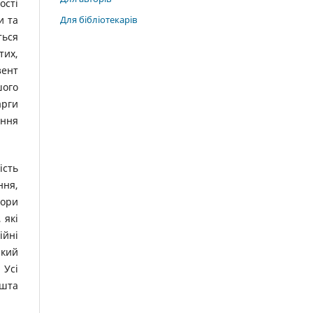
ості
Для бібліотекарів
и та
ться
тих,
зент
шого
арги
ання
ість
ння,
тори
 які
ійні
який
 Усі
ешта