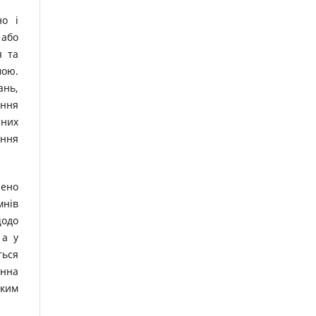
но і
 або
я та
мою.
ань,
ання
сних
ання
лено
мнів
щодо
 а у
ться
онна
тким