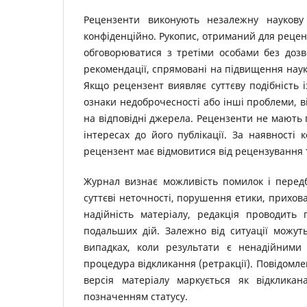
Рецензенти виконують незалежну наукову 
конфіденційно. Рукопис, отриманий для рецен
обговорюватися з третіми особами без дозв
рекомендації, спрямовані на підвищення наук
Якщо рецензент виявляє суттєву подібність і
ознаки недоброчесності або інші проблеми, в
на відповідні джерела. Рецензенти не мають п
інтересах до його публікації. За наявності 
рецензент має відмовитися від рецензування 
Журнал визнає можливість помилок і передб
суттєві неточності, порушення етики, прихова
надійність матеріалу, редакція проводить
подальших дій. Залежно від ситуації можут
випадках, коли результати є ненадійними
процедура відкликання (ретракції). Повідомле
версія матеріалу маркується як відклика
позначенням статусу.