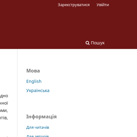
Зареєструватися
Увійти
Пошук
Мова
English
Українська
одно
чної
ами,
Інформація
тів,
Для читачів
Для авторів