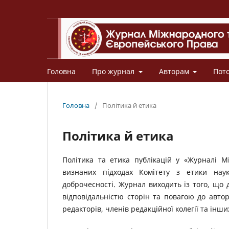
Головна
Про журнал
Авторам
Пот
Головна
/
Політика й етика
Політика й етика
Політика та етика публікацій у «Журналі 
визнаних підходах Комітету з етики наук
доброчесності. Журнал виходить із того, що 
відповідальністю сторін та повагою до авто
редакторів, членів редакційної колегії та інши