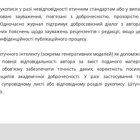
укописи у разі невідповідності етичним стандартам або у випа
товані зауваження, пов’язані з доброчесністю, прозоріст
Одночасно журнал підтримує добросовісний діалог з автор
их пояснень щодо зауважень рецензентів і редакції, якщо ц
фіденційності публікаційного процесу.
тучного інтелекту (зокрема генеративних моделей) як допоміж
повної відповідальності автора за зміст поданого матері
обов’язку забезпечити точність даних, коректність посил
нципів академічної доброчесності. У разі застосування т
 супровідному листі або відповідному розділі рукопису. Шту
р.