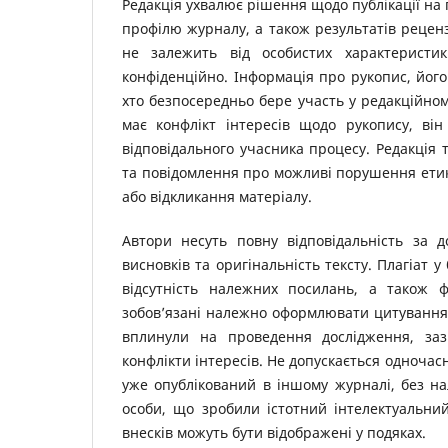
Редакція ухвалює рішення щодо публікації на пі
профілю журналу, а також результатів рецен
не залежить від особистих характеристик
конфіденційно. Інформація про рукопис, його 
хто безпосередньо бере участь у редакційном
має конфлікт інтересів щодо рукопису, він
відповідального учасника процесу. Редакція 
та повідомлення про можливі порушення етик
або відкликання матеріалу.
Автори несуть повну відповідальність за д
висновків та оригінальність тексту. Плагіат 
відсутність належних посилань, а також 
зобов’язані належно оформлювати цитування т
вплинули на проведення дослідження, заз
конфлікти інтересів. Не допускається одночас
уже опублікований в іншому журналі, без на
особи, що зробили істотний інтелектуальни
внесків можуть бути відображені у подяках.