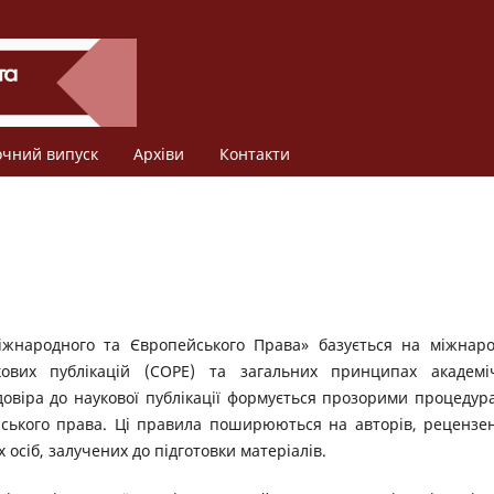
очний випуск
Архіви
Контакти
Міжнародного та Європейського Права» базується на міжнар
ових публікацій (COPE) та загальних принципах академі
довіра до наукової публікації формується прозорими процедур
рського права. Ці правила поширюються на авторів, рецензен
х осіб, залучених до підготовки матеріалів.