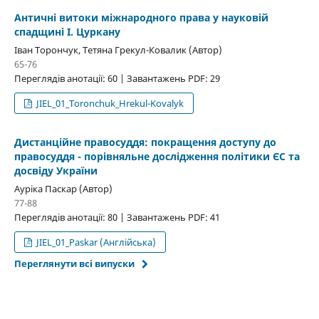
Античні витоки міжнародного права у науковій
спадщині І. Цуркану
Іван Торончук, Тетяна Грекул-Ковалик (Автор)
65-76
Переглядів анотації: 60 | Завантажень PDF: 29
JIEL_01_Toronchuk_Hrekul-Kovalyk
Дистанційне правосуддя: покращення доступу до
правосуддя - порівняльне дослідження політики ЄС та
досвіду України
Ауріка Паскар (Автор)
77-88
Переглядів анотації: 80 | Завантажень PDF: 41
JIEL_01_Paskar (Англійська)
Переглянути всі випуски