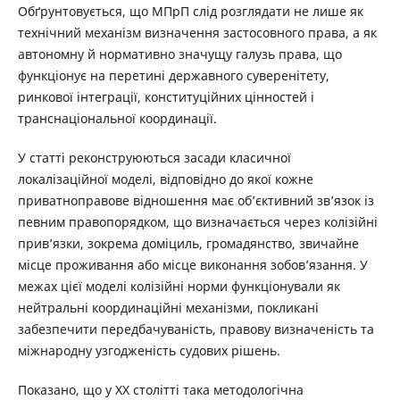
Обґрунтовується, що МПрП слід розглядати не лише як
технічний механізм визначення застосовного права, а як
автономну й нормативно значущу галузь права, що
функціонує на перетині державного суверенітету,
ринкової інтеграції, конституційних цінностей і
транснаціональної координації.
У статті реконструюються засади класичної
локалізаційної моделі, відповідно до якої кожне
приватноправове відношення має об’єктивний зв’язок із
певним правопорядком, що визначається через колізійні
прив’язки, зокрема доміциль, громадянство, звичайне
місце проживання або місце виконання зобов’язання. У
межах цієї моделі колізійні норми функціонували як
нейтральні координаційні механізми, покликані
забезпечити передбачуваність, правову визначеність та
міжнародну узгодженість судових рішень.
Показано, що у ХХ столітті така методологічна