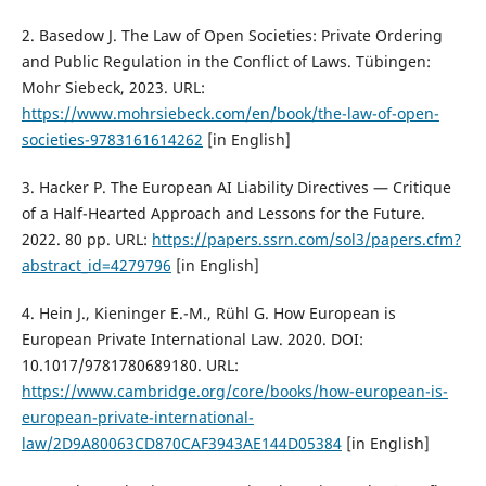
2. Basedow J. The Law of Open Societies: Private Ordering
and Public Regulation in the Conflict of Laws. Tübingen:
Mohr Siebeck, 2023. URL:
https://www.mohrsiebeck.com/en/book/the-law-of-open-
societies-9783161614262
[in English]
3. Hacker P. The European AI Liability Directives — Critique
of a Half-Hearted Approach and Lessons for the Future.
2022. 80 pp. URL:
https://papers.ssrn.com/sol3/papers.cfm?
abstract_id=4279796
[in English]
4. Hein J., Kieninger E.-M., Rühl G. How European is
European Private International Law. 2020. DOI:
10.1017/9781780689180. URL:
https://www.cambridge.org/core/books/how-european-is-
european-private-international-
law/2D9A80063CD870CAF3943AE144D05384
[in English]