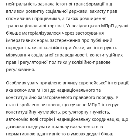
нейтральність зазнала істотної трансформації під
впливом розвитку соціальної держави, захисту прав
споживачів і працівників, а також розширення
транснаціональної торгівлі. Унаслідок цього МПрП дедалі
більше матеріалізувалося через застосування
імперативних норм, застереження про публічний
порядок і захисні колізійні прив’язки, які інтегрують
міркування соціальної справедливості, конституційних
прав і регуляторної політики у колізійно-правове
регулювання.
Особливу увагу приділено впливу європейської інтеграції,
яка включила МПрП до наднаціонального та
конституційно багаторівневого правового порядку. У
статті зроблено висновок, що сучасне МПрП інтегрує
конституційну чутливість, регуляторну гнучкість,
автономію волі сторін і наднаціональну координацію, що
дозволяє поєднувати правову визначеність із
нормативною адаптивністю в умовах дедалі більш