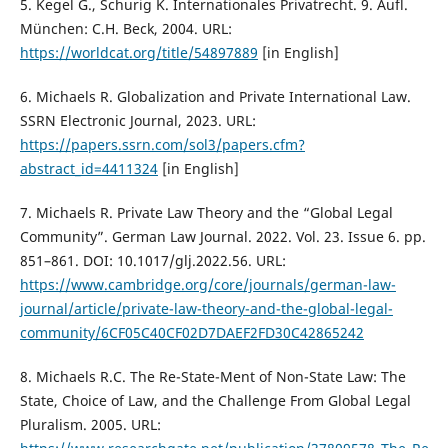
5. Kegel G., Schurig K. Internationales Privatrecht. 9. Aufl.
München: C.H. Beck, 2004. URL:
https://worldcat.org/title/54897889
[in English]
6. Michaels R. Globalization and Private International Law.
SSRN Electronic Journal, 2023. URL:
https://papers.ssrn.com/sol3/papers.cfm?
abstract_id=4411324
[in English]
7. Michaels R. Private Law Theory and the “Global Legal
Community”. German Law Journal. 2022. Vol. 23. Issue 6. pp.
851–861. DOI: 10.1017/glj.2022.56. URL:
https://www.cambridge.org/core/journals/german-law-
journal/article/private-law-theory-and-the-global-legal-
community/6CF05C40CF02D7DAEF2FD30C42865242
8. Michaels R.C. The Re-State-Ment of Non-State Law: The
State, Choice of Law, and the Challenge From Global Legal
Pluralism. 2005. URL: