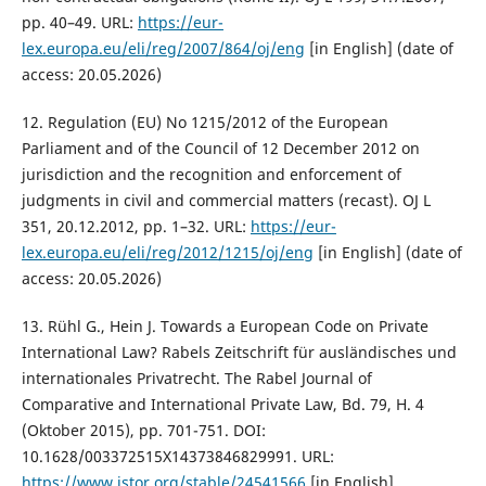
pp. 40–49. URL:
https://eur-
lex.europa.eu/eli/reg/2007/864/oj/eng
[in English] (date of
access: 20.05.2026)
12. Regulation (EU) No 1215/2012 of the European
Parliament and of the Council of 12 December 2012 on
jurisdiction and the recognition and enforcement of
judgments in civil and commercial matters (recast). OJ L
351, 20.12.2012, pp. 1–32. URL:
https://eur-
lex.europa.eu/eli/reg/2012/1215/oj/eng
[in English] (date of
access: 20.05.2026)
13. Rühl G., Hein J. Towards a European Code on Private
International Law? Rabels Zeitschrift für ausländisches und
internationales Privatrecht. The Rabel Journal of
Comparative and International Private Law, Bd. 79, H. 4
(Oktober 2015), pp. 701-751. DOI:
10.1628/003372515X14373846829991. URL:
https://www.jstor.org/stable/24541566
[in English]