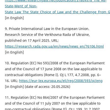
https://www.researchgate.net/publication/37809578_The_Re-
State-Ment_of_Non-
State_Law_The_State_Choice_of_Law_and_the_Challenge_From_G
[in English]
9. Private International Law in the European Union.
Research Service of the Verkhovna Rada of Ukraine,
published on 17 April 2025. URL:
https://research.rada.gov.ua/en/news/news_en/76106.html
[in English]
10. Regulation (EC) No 593/2008 of the European Parliament
and of the Council of 17 June 2008 on the law applicable to
contractual obligations (Rome I). OJ L 177, 4.7.2008, pp. 6–
16. URL:
https://eur-lex.europa.eu/eli/reg/2008/593/oj/eng
[in English] (date of access: 20.05.2026)
11. Regulation (EC) No 864/2007 of the European Parliament
and of the Council of 11 July 2007 on the law applicable to
non-contractual obligations (Rome II). OJ L 199, 31.7.2007,