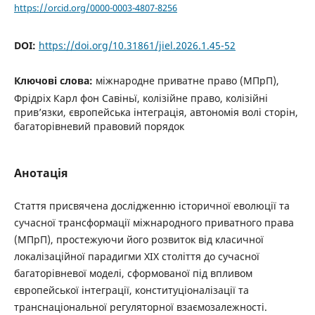
https://orcid.org/0000-0003-4807-8256
DOI:
https://doi.org/10.31861/jiel.2026.1.45-52
Ключові слова:
міжнародне приватне право (МПрП),
Фрідріх Карл фон Савіньї, колізійне право, колізійні
прив’язки, європейська інтеграція, автономія волі сторін,
багаторівневий правовий порядок
Анотація
Стаття присвячена дослідженню історичної еволюції та
сучасної трансформації міжнародного приватного права
(МПрП), простежуючи його розвиток від класичної
локалізаційної парадигми ХІХ століття до сучасної
багаторівневої моделі, сформованої під впливом
європейської інтеграції, конституціоналізації та
транснаціональної регуляторної взаємозалежності.