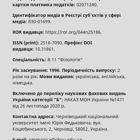
картки платника податків:
02071240.
Ідентифікатор медіа в Реєстрі суб’єктів у сфері
медіа:
R30-01699.
ROR видавця:
https://ror.org/044n25186.
ISSN (print):
2518-7090.
Префікс DOI
видавця:
10.31861.
Спеціальність:
В 11 "Філологія"
Рік заснування: 1996
.
Періодичність випуску:
2
рази на рік.
Мови видання:
українська, англійська,
німецька.
Включено до переліку наукових фахових видань
України категорії “Б“:
НАКАЗ МОН України №1471
від 26 листопада 2020 р.
Контактна адреса:
Чернівецький національний
університет імені Юрія Федьковича, вул.
Коцюбинського, 2, Чернівці, 58002, Україна.
E-mail:
germanica@chnu.edu.ua