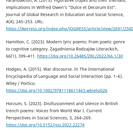
Farahbakhsh, A. (2015). Figurative tropes and their thematic
implications in Wilfred Owen’s “Dulce et Decorum Est”.
Journal of Global Research in Education and Social Science,
4(4), 245–253. URL:
https://ikprress.org/index.php/JOGRESS/article/view/2691/250
Hamilton, C. (2023). Modern lyric poems: From poetic genre
to cognitive category. Zagadnienia Rodzajów Literackich,
66(1), 399–411.
https://doi.org/10.26485/ZRL/2022/66.1/30
Hodges, A. (2015). War discourse. In The International
Encyclopedia of Language and Social Interaction (pp. 1–6).
Wiley / Portico.
https://doi.org/10.1002/9781118611463.wbielsi026
Horzum, S. (2023). Disillusionment and silence in British
trench poems: Voices from World War I. Current
Perspectives in Social Sciences, 3, 264–269.
https://doi.org/10.5152/jssi.2022.22274