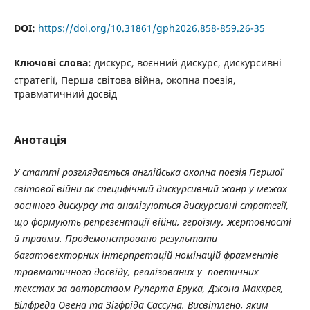
DOI:
https://doi.org/10.31861/gph2026.858-859.26-35
Ключові слова:
дискурс, воєнний дискурс, дискурсивні
стратегії, Перша світова війна, окопна поезія,
травматичний досвід
Анотація
У статті розглядається англійська окопна поезія Першої
світової війни як специфічний дискурсивний жанр у межах
воєнного дискурсу та аналізуються дискурсивні стратегії,
що формують репрезентації війни, героїзму, жертовності
й травми. Продемонстровано результати
багатовекторних інтерпретацій номінацій фрагментів
травматичного досвіду, реалізованих у поетичних
текстах за авторством Руперта Брука, Джона Маккрея,
Вілфреда Овена та Зігфріда Сассуна. Висвітлено, яким