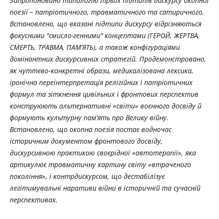
Запропоновано типологію трьох підтипів дискурсу окопної
поезії – патріотичного, травматичного та сатиричного.
Встановлено, що вказані підтипи дискурсу відрізняються
фокусними "смисло-генними" концептами (ГЕРОЙ, ЖЕРТВА,
СМЕРТЬ, ТРАВМА, ПАМ’ЯТЬ), а також конфігураціями
домінантних дискурсивних стратегій. Продемонстровано,
як чуттєво‑конкретні образи, медикалізована лексика,
іронічна переінтерпретація релігійних і патріотичних
формул та зіткнення цивільних і фронтових перспектив
конструюють альтернативні «світи» воєнного досвіду й
формують культурну пам’ять про Велику війну.
Встановлено, що окопна поезія постає водночас
історичним документом фронтового досвіду,
дискурсивною практикою своєрідної «автотерапії», яка
артикулює травматичну картину світу «втраченого
покоління», і контрдискурсом, що дестабілізує
легітимувальні наративи війни в історичній та сучасній
перспективах.