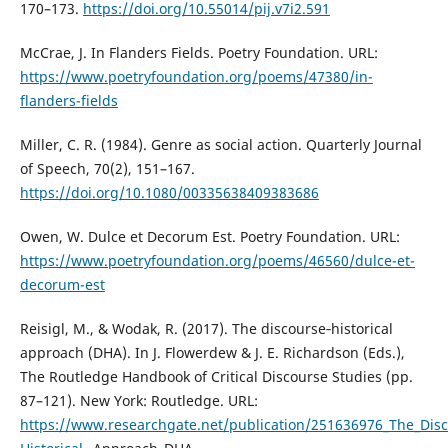
170–173.
https://doi.org/10.55014/pij.v7i2.591
McCrae, J. In Flanders Fields. Poetry Foundation. URL:
https://www.poetryfoundation.org/poems/47380/in-
flanders-fields
Miller, C. R. (1984). Genre as social action. Quarterly Journal
of Speech, 70(2), 151–167.
https://doi.org/10.1080/00335638409383686
Owen, W. Dulce et Decorum Est. Poetry Foundation. URL:
https://www.poetryfoundation.org/poems/46560/dulce-et-
decorum-est
Reisigl, M., & Wodak, R. (2017). The discourse‑historical
approach (DHA). In J. Flowerdew & J. E. Richardson (Eds.),
The Routledge Handbook of Critical Discourse Studies (pp.
87–121). New York: Routledge. URL:
https://www.researchgate.net/publication/251636976_The_Disc