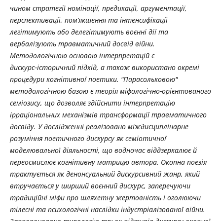
чином стратегії номінації, предикації, аргументації,
перспективації, пом’якшення та інтенсифікації
легітимують або делегітимують воєнні дії та
вербалізують травматичний досвід війни.
Методологічною основою інтерпретацій є
дискурс‑історичний підхід, а також використано окремі
процедури когнітивної поетики. "Парасольковою"
методологічною базою є теорія міфологічно-орієнтованого
семіозису, що дозволяє здійснити інтерпретацію
ірраціональних механізмів трансформації травматичного
досвіду. У дослідженні реалізовано міждисциплінарне
розуміння поетичного дискурсу як семіотичної
моделювальної діяльності, що водночас віддзеркалює й
переосмислює когнітивну матрицю автора. Окопна поезія
трактується як денонсуальний дискурсивний жанр, який
втручається у ширший воєнний дискурс, заперечуючи
традиційні міфи про шляхетну жертовність і оголюючи
тілесні та психологічні наслідки індустріалізованої війни.