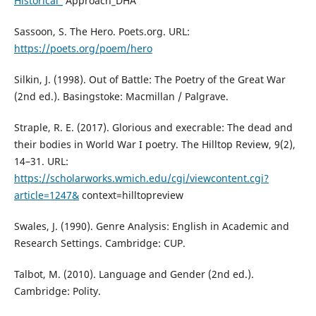
Historical_
Approach_DHA
Sassoon, S. The Hero. Poets.org. URL:
https://poets.org/poem/hero
Silkin, J. (1998). Out of Battle: The Poetry of the Great War
(2nd ed.). Basingstoke: Macmillan / Palgrave.
Straple, R. E. (2017). Glorious and execrable: The dead and
their bodies in World War I poetry. The Hilltop Review, 9(2),
14–31. URL:
https://scholarworks.wmich.edu/cgi/viewcontent.cgi?
article=1247&
context=hilltopreview
Swales, J. (1990). Genre Analysis: English in Academic and
Research Settings. Cambridge: CUP.
Talbot, M. (2010). Language and Gender (2nd ed.).
Cambridge: Polity.