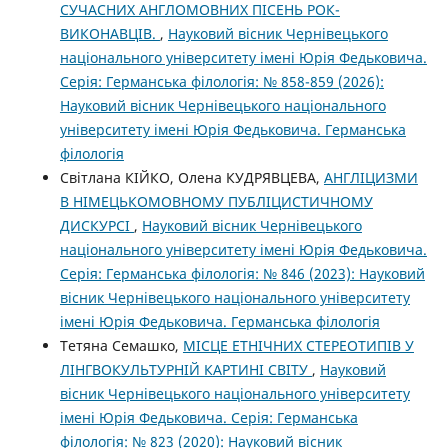
СУЧАСНИХ АНГЛОМОВНИХ ПІСЕНЬ РОК-
ВИКОНАВЦІВ.
,
Науковий вісник Чернівецького
національного університету імені Юрія Федьковича.
Серія: Германська філологія: № 858-859 (2026):
Науковий вісник Чернівецького національного
університету імені Юрія Федьковича. Германська
філологія
Світлана КІЙКО, Олена КУДРЯВЦЕВА,
АНГЛІЦИЗМИ
В НІМЕЦЬКОМОВНОМУ ПУБЛІЦИСТИЧНОМУ
ДИСКУРСІ
,
Науковий вісник Чернівецького
національного університету імені Юрія Федьковича.
Серія: Германська філологія: № 846 (2023): Науковий
вісник Чернівецького національного університету
імені Юрія Федьковича. Германська філологія
Тетяна Семашко,
МІСЦЕ ЕТНІЧНИХ СТЕРЕОТИПІВ У
ЛІНГВОКУЛЬТУРНІЙ КАРТИНІ СВІТУ
,
Науковий
вісник Чернівецького національного університету
імені Юрія Федьковича. Серія: Германська
філологія: № 823 (2020): Науковий вісник