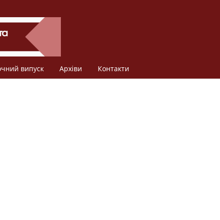
очний випуск
Архіви
Контакти