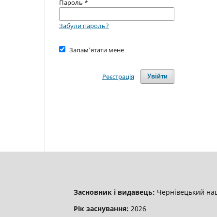
Пароль
*
Забули пароль?
Запам'ятати мене
Реєстрація
Увійти
Засновник і видавець:
Чернівецький нац
Рік заснування:
2026