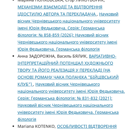
МЕХАНІЗМИ ВЗАЄМОДІЇ ТА ВІДТВОРЕННЯ
ІДІОСТИЛЮ АВТОРА ТА ПЕРЕКЛАДАЧА
,
Науковий
вісник Чернівецького національного університету
імені Юрія Федьковича. Серія: Германська
філологія: № 858-859 (2026): Науковий вісник
Чернівецького національного університету імені
Юрія Федьковича. Германська філологія
Анна ЗАДОРОЖНА, Василь БЯЛИК,
ВАРІАТИВНО-
ІНТЕРПРЕТАЦІЙНИЙ ПОТЕНЦІАЛ ХУДОЖНЬОГО
ТВОРУ ТА ЙОГО РЕАЛІЗАЦІЯ У ПЕРЕКЛАДІ (НА
ОСНОВІ РОМАНУ ЧАКА ПОЛАНІКА "БІЙЦІВСЬКИЙ
КЛУБ")
,
Науковий вісник Чернівецького
національного університету імені Юрія Федьковича.
Серія: Германська філологія: № 831-832 (2021):
Науковий вісник Чернівецького національного
університету імені Юрія Федьковича. Германська
філологія
Mariana KOTENKO,
ОСОБЛИВОСТІ ВІДТВОРЕННЯ