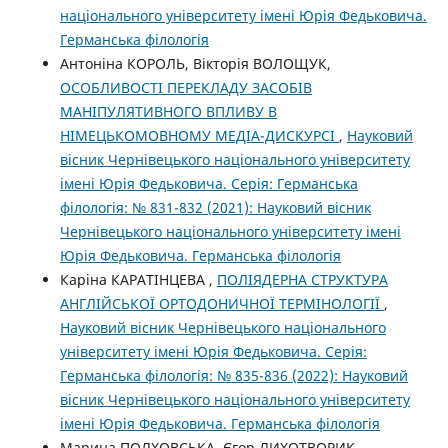
національного університету імені Юрія Федьковича.
Германська філологія
Антоніна КОРОЛЬ, Вікторія ВОЛОЩУК,
ОСОБЛИВОСТІ ПЕРЕКЛАДУ ЗАСОБІВ
МАНІПУЛЯТИВНОГО ВПЛИВУ В
НІМЕЦЬКОМОВНОМУ МЕДІА-ДИСКУРСІ
,
Науковий
вісник Чернівецького національного університету
імені Юрія Федьковича. Серія: Германська
філологія: № 831-832 (2021): Науковий вісник
Чернівецького національного університету імені
Юрія Федьковича. Германська філологія
Каріна КАРАТІНЦЕВА ,
ПОЛІЯДЕРНА СТРУКТУРА
АНГЛІЙСЬКОЇ ОРТОДОНИЧНОЇ ТЕРМІНОЛОГІЇ
,
Науковий вісник Чернівецького національного
університету імені Юрія Федьковича. Серія:
Германська філологія: № 835-836 (2022): Науковий
вісник Чернівецького національного університету
імені Юрія Федьковича. Германська філологія
Марина ПОЛХОВСЬКА, Єгор ЛИХОТВОРИК,