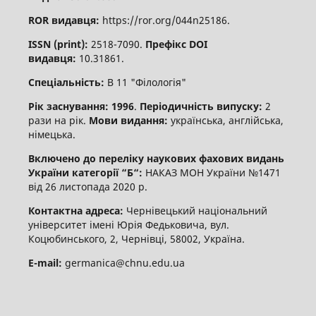
ROR видавця:
https://ror.org/044n25186.
ISSN (print):
2518-7090.
Префікс DOI
видавця:
10.31861.
Спеціальність:
В 11 "Філологія"
Рік заснування: 1996
.
Періодичність випуску:
2
рази на рік.
Мови видання:
українська, англійська,
німецька.
Включено до переліку наукових фахових видань
України категорії “Б“:
НАКАЗ МОН України №1471
від 26 листопада 2020 р.
Контактна адреса:
Чернівецький національний
університет імені Юрія Федьковича, вул.
Коцюбинського, 2, Чернівці, 58002, Україна.
E-mail:
germanica@chnu.edu.ua