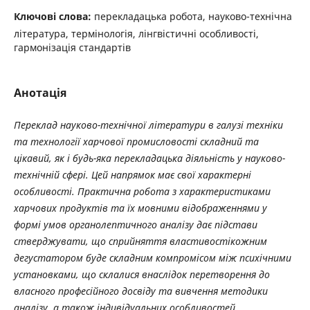
Ключові слова:
перекладацька робота, науково-технічна
література, термінологія, лінгвістичні особливості,
гармонізація стандартів
Анотація
Переклад науково-технічної літератури в галузі техніки
та технології харчової промисловості складний та
цікавий, як і будь-яка перекладацька діяльність у науково-
технічній сфері. Цей напрямок має свої характерні
особливості. Практична робота з характеристиками
харчових продуктів та їх мовними відображеннями у
формі умов органолептичного аналізу дає підстави
стверджувати, що сприйняття властивостікожним
дегустатором буде складним компромісом між психічними
установками, що склалися внаслідок перетворення до
власного професійного досвіду та вивчення методики
аналізу, а також індивідуальних особливостей