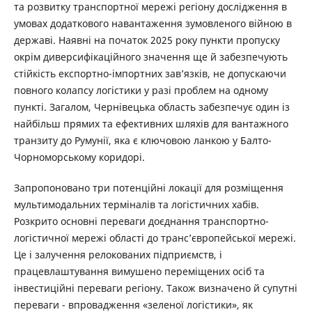
та розвитку транспортної мережі регіону дослідження в
умовах додаткового навантаження зумовленого війною в
державі. Наявні на початок 2025 року пункти пропуску
окрім диверсифікаційного значення ще й забезпечують
стійкість експортно-імпортних зав’язків, не допускаючи
повного колапсу логістики у разі проблем на одному
пункті. Загалом, Чернівецька область забезпечує один із
найбільш прямих та ефективних шляхів для вантажного
транзиту до Румунії, яка є ключовою ланкою у Балто-
Чорноморському коридорі.
Запропоновано три потенційні локації для розміщення
мультимодальних терміналів та логістичних хабів.
Розкрито основні переваги доєднання транспортно-
логістичної мережі області до транс’європейської мережі.
Це і залучення релокованих підприємств, і
працевлаштування вимушено переміщених осіб та
інвестиційні переваги регіону. Також визначено й супутні
переваги - впровадження «зеленої логістики», як