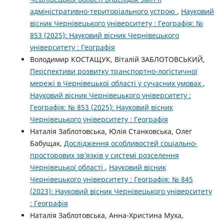
адміністративно-територіального устрою
,
Науковий
вісник Чернівецького університету : Географія: №
853 (2025): Науковий вісник Чернівецького
університету : Географія
Володимир КОСТАЩУК, Віталій ЗАБЛОТОВСЬКИЙ,
Перспективи розвитку транспортно-логістичної
мережі в Чернівецької області у сучасних умовах
,
Науковий вісник Чернівецького університету :
Географія: № 853 (2025): Науковий вісник
Чернівецького університету : Географія
Наталія Заблотовська, Юлія Станковська, Олег
Бабущак,
Дослідження особливостей соціально-
просторових зв’язків у системі розселення
Чернівецької області
,
Науковий вісник
Чернівецького університету : Географія: № 845
(2023): Науковий вісник Чернівецького університету
: Географія
Наталія Заблотовська, Анна-Христина Муха,