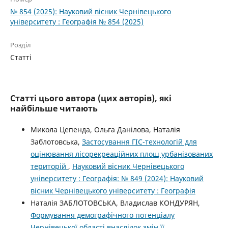
№ 854 (2025): Науковий вісник Чернівецького
університету : Географія № 854 (2025)
Розділ
Статті
Статті цього автора (цих авторів), які
найбільше читають
Микола Цепенда, Ольга Данілова, Наталія
Заблотовська,
Застосування ГІС-технологій для
оцінювання лісорекреаційних площ урбанізованих
територій
,
Науковий вісник Чернівецького
університету : Географія: № 849 (2024): Науковий
вісник Чернівецького університету : Географія
Наталія ЗАБЛОТОВСЬКА, Владислав КОНДУРЯН,
Формування демографічного потенціалу
Чернівецької області внаслідок змін її