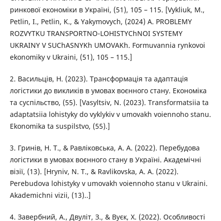
ринкової економіки в Україні, (51), 105 – 115. [Vykliuk, M.,
Petlin, I., Petlin, K., & Yakymovych, (2024) A. PROBLEMY
ROZVYTKU TRANSPORTNO-LOHISTYChNOI SYSTEMY
UKRAINY V SUChASNYKh UMOVAKh. Formuvannia rynkovoi
ekonomiky v Ukraini, (51), 105 – 115.]
2. Васильців, Н. (2023). Трансформація та адаптація
логістики до викликів в умовах воєнного стану. Економіка
та суспільство, (55). [Vasyltsiv, N. (2023). Transformatsiia ta
adaptatsiia lohistyky do vyklykiv v umovakh voiennoho stanu.
Ekonomika ta suspilstvo, (55).]
3. Гринів, Н. Т., & Равліковська, А. А. (2022). Перебудова
логістики в умовах воєнного стану в Україні. Академічні
візії, (13). [Hryniv, N. T., & Ravlikovska, A. A. (2022).
Perebudova lohistyky v umovakh voiennoho stanu v Ukraini.
Akademichni vizii, (13)..]
4. Завербний, А., Двуліт, З., & Вуєк, Х. (2022). Особливості