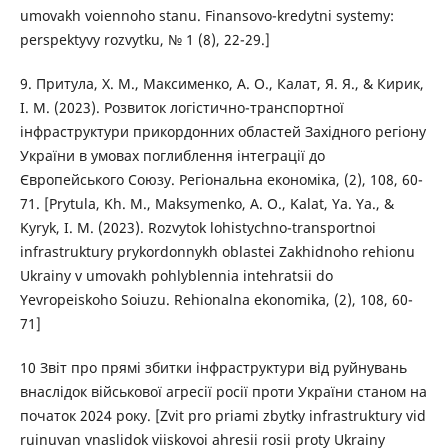
umovakh voiennoho stanu. Finansovo-kredytni systemy:
perspektyvy rozvytku, № 1 (8), 22-29.]
9. Притула, Х. М., Максименко, А. О., Калат, Я. Я., & Кирик,
І. М. (2023). Розвиток логістично-транспортної
інфраструктури прикордонних областей Західного регіону
України в умовах поглиблення інтеграції до
Європейського Союзу. Регіональна економіка, (2), 108, 60-
71. [Prytula, Kh. M., Maksymenko, A. O., Kalat, Ya. Ya., &
Kyryk, I. M. (2023). Rozvytok lohistychno-transportnoi
infrastruktury prykordonnykh oblastei Zakhidnoho rehionu
Ukrainy v umovakh pohlyblennia intehratsii do
Yevropeiskoho Soiuzu. Rehionalna ekonomika, (2), 108, 60-
71]
10 Звіт про прямі збитки інфраструктури від руйнувань
внаслідок військової агресії росії проти України станом на
початок 2024 року. [Zvit pro priami zbytky infrastruktury vid
ruinuvan vnaslidok viiskovoi ahresii rosii proty Ukrainy