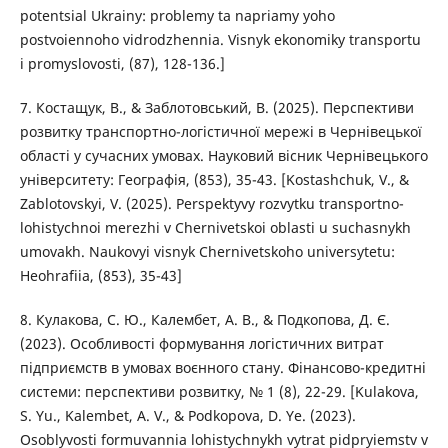
potentsial Ukrainy: problemy ta napriamy yoho
postvoiennoho vidrodzhennia. Visnyk ekonomiky transportu
i promyslovosti, (87), 128-136.]
7. Костащук, В., & Заблотовський, В. (2025). Перспективи
розвитку транспортно-логістичної мережі в Чернівецької
області у сучасних умовах. Науковий вісник Чернівецького
університету: Географія, (853), 35-43. [Kostashchuk, V., &
Zablotovskyi, V. (2025). Perspektyvy rozvytku transportno-
lohistychnoi merezhi v Chernivetskoi oblasti u suchasnykh
umovakh. Naukovyi visnyk Chernivetskoho universytetu:
Heohrafiia, (853), 35-43]
8. Кулакова, С. Ю., Калембет, А. В., & Подкопова, Д. Є.
(2023). Особливості формування логістичних витрат
підприємств в умовах воєнного стану. Фінансово-кредитні
системи: перспективи розвитку, № 1 (8), 22-29. [Kulakova,
S. Yu., Kalembet, A. V., & Podkopova, D. Ye. (2023).
Osoblyvosti formuvannia lohistychnykh vytrat pidpryiemstv v