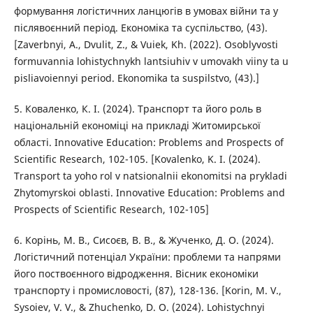
формування логістичних ланцюгів в умовах війни та у
післявоєнний період. Економіка та суспільство, (43).
[Zaverbnyi, A., Dvulit, Z., & Vuiek, Kh. (2022). Osoblyvosti
formuvannia lohistychnykh lantsiuhiv v umovakh viiny ta u
pisliavoiennyi period. Ekonomika ta suspilstvo, (43).]
5. Коваленко, К. І. (2024). Транспорт та його роль в
національній економіці на прикладі Житомирської
області. Innovative Education: Problems and Prospects of
Scientific Research, 102-105. [Kovalenko, K. I. (2024).
Transport ta yoho rol v natsionalnii ekonomitsi na prykladi
Zhytomyrskoi oblasti. Innovative Education: Problems and
Prospects of Scientific Research, 102-105]
6. Корінь, М. В., Сисоєв, В. В., & Жученко, Д. О. (2024).
Логістичний потенціал України: проблеми та напрями
його поствоєнного відродження. Вісник економіки
транспорту і промисловості, (87), 128-136. [Korin, M. V.,
Sysoiev, V. V., & Zhuchenko, D. O. (2024). Lohistychnyi