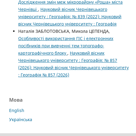
Дослідження змін меж мікрорайону «Роша» міста
Чернівці
,
Науковий вісник Чернівецького
університету : Географія: № 839 (2022): Науковий
вісник Чернівецького університету : Географія
Наталія ЗАБЛОТОВСЬКА, Микола ЦЕПЕНДА,
Особливості використання ГІС і електронних
посібників при вивченні тем топографо-
картографічного блоку
,
Науковий вісник
Чернівецького університету : Географія: № 857
(2026): Науковий вісник Чернівецького університету
: Географія № 857 (2026)
Мова
English
Українська