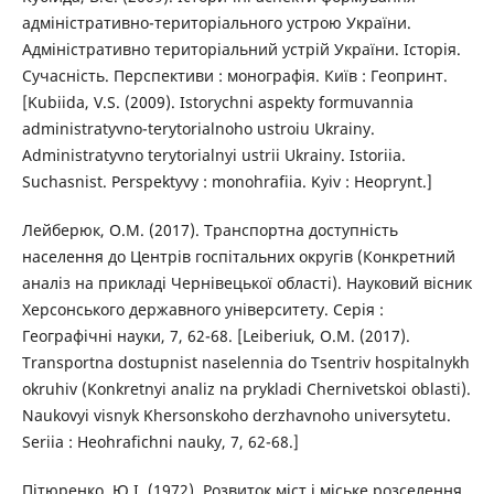
адміністративно-територіального устрою України.
Адміністративно територіальний устрій України. Історія.
Сучасність. Перспективи : монографія. Київ : Геопринт.
[Kubiida, V.S. (2009). Istorychni aspekty formuvannia
administratyvno-terytorialnoho ustroiu Ukrainy.
Administratyvno terytorialnyi ustrii Ukrainy. Istoriia.
Suchasnist. Perspektyvy : monohrafiia. Kyiv : Heoprynt.]
Лейберюк, О.М. (2017). Транспортна доступність
населення до Центрів госпітальних округів (Конкретний
аналіз на прикладі Чернівецької області). Науковий вісник
Херсонського державного університету. Серія :
Географічні науки, 7, 62-68. [Leiberiuk, O.M. (2017).
Transportna dostupnist naselennia do Tsentriv hospitalnykh
okruhiv (Konkretnyi analiz na prykladi Chernivetskoi oblasti).
Naukovyi visnyk Khersonskoho derzhavnoho universytetu.
Seriia : Heohrafichni nauky, 7, 62-68.]
Пітюренко, Ю.І. (1972). Розвиток міст і міське розселення