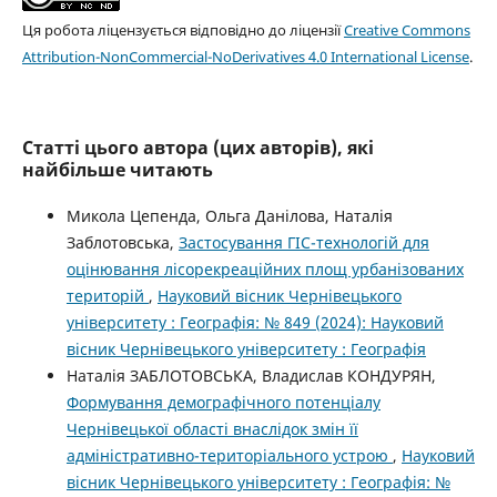
Ця робота ліцензується відповідно до ліцензії
Creative Commons
Attribution-NonCommercial-NoDerivatives 4.0 International License
.
Статті цього автора (цих авторів), які
найбільше читають
Микола Цепенда, Ольга Данілова, Наталія
Заблотовська,
Застосування ГІС-технологій для
оцінювання лісорекреаційних площ урбанізованих
територій
,
Науковий вісник Чернівецького
університету : Географія: № 849 (2024): Науковий
вісник Чернівецького університету : Географія
Наталія ЗАБЛОТОВСЬКА, Владислав КОНДУРЯН,
Формування демографічного потенціалу
Чернівецької області внаслідок змін її
адміністративно-територіального устрою
,
Науковий
вісник Чернівецького університету : Географія: №