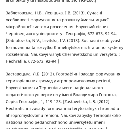
arkhitektury ta mistobuduvannia, 39, 195-200.]
Заблотовська, Н.В., Левіцька, І.В. (2013). Сучасні
особливості формування та розвитку Хмельницької
міжрайонної системи розселення. Науковий вісник
Чернівецького університету : Географія, 672-673, 92-94.
[Zablotovska, N.V., Levitska, I.V. (2013). Suchasni osoblyvosti
formuvannia ta rozvytku Khmelnytskoi mizhraionnoi systemy
rozselennia. Naukovyi visnyk Chernivetskoho universytetu :
Heohrafiia, 672-673, 92-94.]
Заставецька, Л.Б. (2012). Географічні засади формування
територіальних громад у агропромисловому регіоні.
Наукові записки Тернопільського національного
педагогічного університету імені Володимира Гнатюка.
Серія: Географія, 1, 119-123. [Zastavetska, L.B. (2012).
Heohrafichni zasady formuvannia terytorialnykh hromad u
ahropromyslovomu rehioni. Naukovi zapysky Ternopilskoho
natsionalnoho pedahohichnoho universytetu imeni