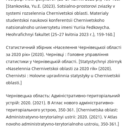
[Stankovska, Yu.E. (2023). Sotsialno-prostorovi zviazky v
systemi rozselennia Chernivetskoi oblasti. Materialy
studentskoi naukovoi konferentsii Chernivetskoho
natsionalnoho universytetu imeni Yuriia Fedkovycha.
Heohrafichnyi fakultet (25–27 kvitnia 2023 r.), 159-160.]
Статистичний збірник «Населення Чернівецької області
за 2020 рік» (2020). Чернівці : Головне управління
статистики у Чернівецькій області. [Statystychnyi zbirnyk
«Naselennia Chernivetskoi oblasti za 2020 rik» (2020).
Chernivtsi : Holovne upravlinnia statystyky u Chernivetskii
oblasti.]
Чернівецька область: Адміністративно-територіальний
устрій: 2020. (2021). В Атлас нового адміністративно-
територіального устрою, 350-361. [Chernivetska oblast:
Administratyvno-terytorialnyi ustrii: 2020. (2021). V Atlas
novoho administratyvno-terytorialnoho ustroiu, 350-361.]