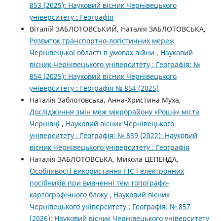
853 (2025): Науковий вісник Чернівецького
університету : Географія
Віталій ЗАБЛОТОВСЬКИЙ, Наталія ЗАБЛОТОВСЬКА,
Розвиток транспортно-логістичних мереж
Чернівецької області в умовах війни
,
Науковий
вісник Чернівецького університету : Географія: №
854 (2025): Науковий вісник Чернівецького
університету : Географія № 854 (2025)
Наталія Заблотовська, Анна-Христина Муха,
Дослідження змін меж мікрорайону «Роша» міста
Чернівці
,
Науковий вісник Чернівецького
університету : Географія: № 839 (2022): Науковий
вісник Чернівецького університету : Географія
Наталія ЗАБЛОТОВСЬКА, Микола ЦЕПЕНДА,
Особливості використання ГІС і електронних
посібників при вивченні тем топографо-
картографічного блоку
,
Науковий вісник
Чернівецького університету : Географія: № 857
(2026): Науковий вісник Чернівецького університету