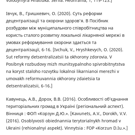
Volodymyra Hnatiuka. Seriia: Heohrafiia, 1, 119-123.]
Івчук, В., Гришкевич, О. (2020). Суть реформи
децентралізації та охорони здоров'я. В Посібник
розбудови між муніципального співробітництва на
користь сталого розвитку локальної лікарняної мережі в
умовах реформування охорони здається та
децентралізації, 6-16. [Ivchuk, V., Hryshkevych, O. (2020).
Sut reformy detsentralizatsii ta okhorony zdorovia. V
Posibnyk rozbudovy mizh munitsypalnoho spivrobitnytstva
na koryst staloho rozvytku lokalnoi likarnianoi merezhi v
umovakh reformuvannia okhorony zdaietsia ta
detsentralizatsii, 6-16.]
Кавунець, А.В., Дорох, В.В. (2016). Особливості об’єднання
територіальних громад в Україні (регіональний аспект).
Вінниця : ФОП «Корзун Д.Ю.». [Kavunets, A.V., Dorokh, V.V.
(2016). Osoblyvosti obiednannia terytorialnykh hromad v
Ukraini (rehionalnyi aspekt). Vinnytsia : FOP «Korzun D.Iu.».]