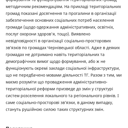
методичним рекомендаціям. На прикладі територіальних
громад показані досягнення та прогалини в організації
забезпечення основних соціальних потреб населення
громади (щодо одержання адміністративних, освітніх,
послуг охорони здоров'я, тощо). Виявлено
невідповідності в організації соціально-просторових
зв’язків по громадах Чернівецької області. Адже в деяких
громадах не дотримано навіть територіальних та
демографічних вимог щодо формування, або ж не
функціонують окремі заклади соціальної інфраструктури,
що не передбачено мовами діяльності ТГ. Разом з тим, ми
маємо розуміти що провадження адміністративно-
територіальної реформи призведе до змін у структурі
систем розселення локального та регіонального рівнів. І
саме соціально-просторові зв’язки, в даному випадку,
стануть рушійною силою таких структурних змін.