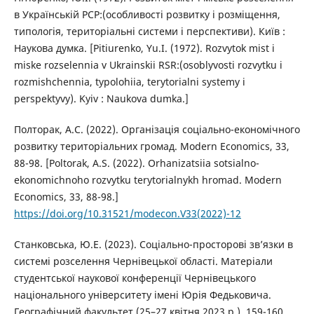
в Українській РСР:(особливості розвитку і розміщення,
типологія, територіальні системи і перспективи). Київ :
Наукова думка. [Pitiurenko, Yu.I. (1972). Rozvytok mist i
miske rozselennia v Ukrainskii RSR:(osoblyvosti rozvytku i
rozmishchennia, typolohiia, terytorialni systemy i
perspektyvy). Kyiv : Naukova dumka.]
Полторак, А.С. (2022). Організація соціально-економічного
розвитку територіальних громад. Modern Economics, 33,
88-98. [Poltorak, A.S. (2022). Orhanizatsiia sotsialno-
ekonomichnoho rozvytku terytorialnykh hromad. Modern
Economics, 33, 88-98.]
https://doi.org/10.31521/modecon.V33(2022)-12
Станковська, Ю.Е. (2023). Соціально-просторові зв’язки в
системі розселення Чернівецької області. Матеріали
студентської наукової конференції Чернівецького
національного університету імені Юрія Федьковича.
Географічний факультет (25–27 квітня 2023 р.), 159-160.