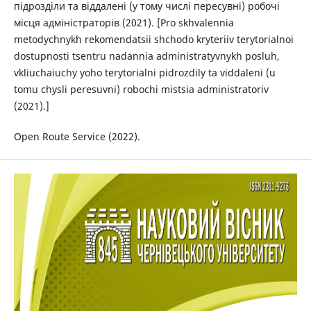
підрозділи та віддалені (у тому числі пересувні) робочі
місця адміністраторів (2021). [Pro skhvalennia
metodychnykh rekomendatsii shchodo kryteriiv terytorialnoi
dostupnosti tsentru nadannia administratyvnykh posluh,
vkliuchaiuchy yoho terytorialni pidrozdily ta viddaleni (u
tomu chysli peresuvni) robochi mistsia administratoriv
(2021).]
Open Route Service (2022).