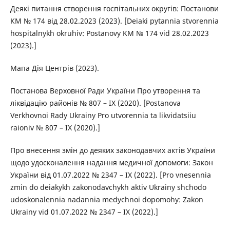
Деякі питання створення госпітальних округів: Постанови
КМ № 174 від 28.02.2023 (2023). [Deiaki pytannia stvorennia
hospitalnykh okruhiv: Postanovy KM № 174 vid 28.02.2023
(2023).]
Мапа Дія Центрів (2023).
Постанова Верховної Ради України Про утворення та
ліквідацію районів № 807 – IX (2020). [Postanova
Verkhovnoi Rady Ukrainy Pro utvorennia ta likvidatsiiu
raioniv № 807 – IX (2020).]
Про внесення змін до деяких законодавчих актів України
щодо удосконалення надання медичної допомоги: Закон
України від 01.07.2022 № 2347 – ІХ (2022). [Pro vnesennia
zmin do deiakykh zakonodavchykh aktiv Ukrainy shchodo
udoskonalennia nadannia medychnoi dopomohy: Zakon
Ukrainy vid 01.07.2022 № 2347 – ІХ (2022).]