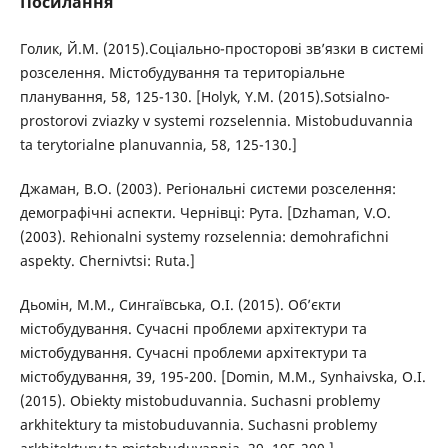
Посилання
Голик, Й.М. (2015).Соціально-просторові зв’язки в системі
розселення. Містобудування та територіальне
планування, 58, 125-130. [Holyk, Y.M. (2015).Sotsialno-
prostorovi zviazky v systemi rozselennia. Mistobuduvannia
ta terytorialne planuvannia, 58, 125-130.]
Джаман, В.О. (2003). Регіональні системи розселення:
демографічні аспекти. Чернівці: Рута. [Dzhaman, V.O.
(2003). Rehionalni systemy rozselennia: demohrafichni
aspekty. Chernivtsi: Ruta.]
Дьомін, М.М., Сингаївська, О.І. (2015). Об’єкти
містобудування. Сучасні проблеми архітектури та
містобудування. Сучасні проблеми архітектури та
містобудування, 39, 195-200. [Domin, M.M., Synhaivska, O.I.
(2015). Obiekty mistobuduvannia. Suchasni problemy
arkhitektury ta mistobuduvannia. Suchasni problemy