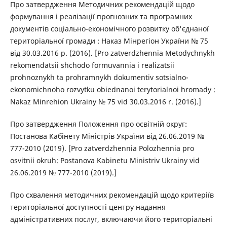
Про затвердження Методичних рекомендацій щодо
формування і реалізації прогнозних та програмних
документів соціально-економічного розвитку об'єднаної
територіальної громади : Наказ Мінрегіон України № 75
від 30.03.2016 р. (2016). [Pro zatverdzhennia Metodychnykh
rekomendatsii shchodo formuvannia i realizatsii
prohnoznykh ta prohramnykh dokumentiv sotsialno-
ekonomichnoho rozvytku obiednanoi terytorialnoi hromady :
Nakaz Minrehion Ukrainy № 75 vid 30.03.2016 r. (2016).]
Про затвердження Положення про освітній округ:
Постанова Кабінету Міністрів України від 26.06.2019 №
777-2010 (2019). [Pro zatverdzhennia Polozhennia pro
osvitnii okruh: Postanova Kabinetu Ministriv Ukrainy vid
26.06.2019 № 777-2010 (2019).]
Про схвалення методичних рекомендацій щодо критеріїв
територіальної доступності центру надання
адміністративних послуг, включаючи його територіальні