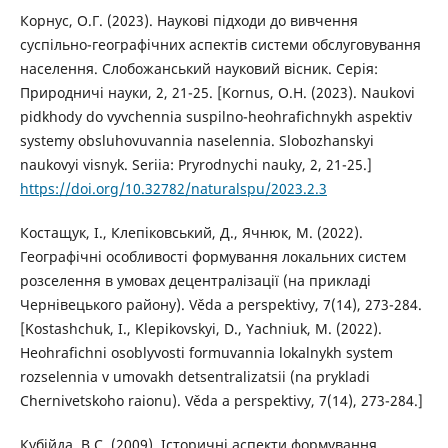
Корнус, О.Г. (2023). Наукові підходи до вивчення
суспільно-географічних аспектів системи обслуговування
населення. Слобожанський науковий вісник. Серія:
Природничі науки, 2, 21-25. [Kornus, O.H. (2023). Naukovi
pidkhody do vyvchennia suspilno-heohrafichnykh aspektiv
systemy obsluhovuvannia naselennia. Slobozhanskyi
naukovyi visnyk. Seriia: Pryrodnychi nauky, 2, 21-25.]
https://doi.org/10.32782/naturalspu/2023.2.3
Костащук, І., Клепіковський, Д., Ячнюк, М. (2022).
Географічні особливості формування локальних систем
розселення в умовах децентралізації (на прикладі
Чернівецького району). Věda a perspektivy, 7(14), 273-284.
[Kostashchuk, I., Klepikovskyi, D., Yachniuk, M. (2022).
Heohrafichni osoblyvosti formuvannia lokalnykh system
rozselennia v umovakh detsentralizatsii (na prykladi
Chernivetskoho raionu). Věda a perspektivy, 7(14), 273-284.]
Кубійда, В.С. (2009). Історичні аспекти формування