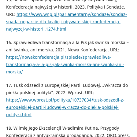
Konfederacja najwyżej w historii. 2023. Polityka i Sondaże.
URL:
https://www.wnp.pl/parlamentarny/sondaze/sondaz-
spada-poparcie-dla-koalicji-obywatelskiej-konfederacja-
najwyzej-w-historii,1274.html
16. Sprawiedliwa transformacja a la PiS jak świnka morska –
ani świnka, ani morska. 2021. Nowa Konfederacja. URL:
https://nowakonfederacja.pl/spiecie/sprawiedliwa-
transformacja-a-la-pis-jak-swinka-morska-ani-swinka-ani-
morska/
17. Tusk odszedł z Europejskiej Partii Ludowej. „Wkracza do
piekła polskiej polityki”. 2022. Wprost. URL:
https://www.wprost.pl/polityka/10737034/tusk-odszedl-z-
europejskiej-partii-ludowej-wkracza-do-piekla-polskiej-
polityki.html
18. W imię Jego Ekscelencji Władimira Putina. Przygody
Konfederacji z antyukraińską propagandą. 2022. OKO.press.