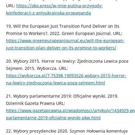
URL:
https://oko.press/w-imie-putina-przygody-
konfederacji-z-antyukrainska-propaganda
19. Will the European Just Transition Fund Deliver on Its
Promise to Workers?. 2022. Green European Journal. URL:
https://www.greeneuropeanjournal.eu/will-the-european-
just-transition-plan-deliver-on-its-promise-to-workers/
20. Wybory 2015. Horror na lewicy: Zjednoczona Lewica poza
Sejmem. 2015. Wyborcza. URL:
https://wyborcza.pl/7,75398,19093526,wybory-2015-horror-
na-lewicy-zjednoczona-lewica-poza-sejmem.html
21. Wybory parlamentarne 2019: Oficjalne wyniki. 2019.
Dziennik Gazeta Prawna URL:
https://www.gazetaprawna.pl/wiadomosci/artykuly/1434929,wy
parlamentarne-2019-oficjalne-wyniki-pkw.html
22. Wybory prezydenckie 2020. Szymon Hołownia komentuje