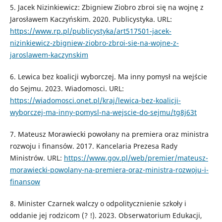
5. Jacek Nizinkiewicz: Zbigniew Ziobro zbroi się na wojnę z
Jarosławem Kaczyńskim. 2020. Publicystyka. URL:
https://www.rp.pl/publicystyka/art517501-jacek-
nizinkiewicz-zbigniew-ziobro-zbroi-sie-na-wojne-z-
jaroslawem-kaczynskim
6. Lewica bez koalicji wyborczej. Ma inny pomysł na wejście
do Sejmu. 2023. Wiadomosci. URL:
https://wiadomosci.onet.pl/kraj/lewica-bez-koalicji-
wyborczej-ma-inny-pomysl-na-wejscie-do-sejmu/tg8j63t
7. Mateusz Morawiecki powołany na premiera oraz ministra
rozwoju i finansów. 2017. Kancelaria Prezesa Rady
Ministrów. URL:
https://www.gov.pl/web/premier/mateusz-
morawiecki-powolany-na-premiera-oraz-ministra-rozwoju-i-
finansow
8. Minister Czarnek walczy o odpolitycznienie szkoły i
oddanie jej rodzicom (? !). 2023. Obserwatorium Edukacji,