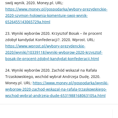
swój wynik. 2020. Money.pl. URL:
https://www.money.pl/gospodarka/wybory-prezydenckie-
2020-szymon-holownia-komentuje-swoj-wynik-
6526455143065729a.html
23. Wyniki wyborów 2020. Krzysztof Bosak – ile procent
zdobył kandydat Konfederacji?. 2020. Wprost. URL:
https://www.wprost.pl/wybory-prezydenckie-
2020/wyniki/10339118/wyniki-wyborow-2020-krzysztof-
bosak-ile-procent-zdobyl-kandydat-konfederacji.html
24. Wyniki wyborów 2020. Zachód wskazał na Rafała
Trzaskowskiego, wschód wybrał Andrzeja Dudę. 2020.
Money.pl. URL:
https://www.money.pl/gospodarka/wyniki-
wyborow-2020-zachod-wskazal-na-rafala-trzaskowskiego-
wschod-wybral-andrzeja-dude-6531988168063105a.html