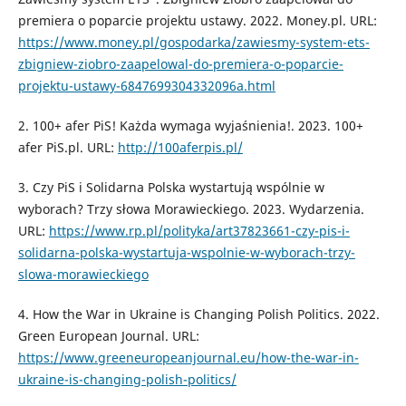
premiera o poparcie projektu ustawy. 2022. Money.pl. URL:
https://www.money.pl/gospodarka/zawiesmy-system-ets-
zbigniew-ziobro-zaapelowal-do-premiera-o-poparcie-
projektu-ustawy-6847699304332096a.html
2. 100+ afer PiS! Każda wymaga wyjaśnienia!. 2023. 100+
afer PiS.pl. URL:
http://100aferpis.pl/
3. Czy PiS i Solidarna Polska wystartują wspólnie w
wyborach? Trzy słowa Morawieckiego. 2023. Wydarzenia.
URL:
https://www.rp.pl/polityka/art37823661-czy-pis-i-
solidarna-polska-wystartuja-wspolnie-w-wyborach-trzy-
slowa-morawieckiego
4. How the War in Ukraine is Changing Polish Politics. 2022.
Green European Journal. URL:
https://www.greeneuropeanjournal.eu/how-the-war-in-
ukraine-is-changing-polish-politics/