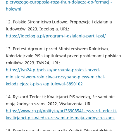
pierwszego-europosla-roza-thun-dolacza-do-formacji-
holowni
12. Polskie Stronnictwo Ludowe. Propozycje i działania
ludowców. 2023. Ideologia. URL:
https://ideologia.pl/program-i-dzialania-partii-psl/
13. Protest Agrounii przed Ministerstwem Rolnictwa.
Kołodziejczak: PiS skapitulował przed problemami polskich
rolników. 2023. TVN24. URL:
https://tvn24.pl/polska/agrounia-protest-przed-
ministerstwem-rolnictwa-rozsypane-plewy-michal-
kolodziejczak-pis-skapitulowal-6850102
14. Ryszard Terlecki: Koalicjanci PiS wiedzą, że sami nie
mają żadnych szans. 2022. Wydarzenia. URL:
https://www.rp.pl/polityka/art36908541-ryszard-terlecki-
koalicjanci-pis-wiedza-ze-sami-nie-maja-zadnych-szans
15. Sondaż: spada poparcie dla Koalicji Obywatelskiej;