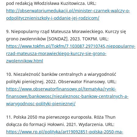
pod redakcją Włodzisława Kuzitowicza. URL:
http://obserwatoriumedukacji.pl/minister-czarnek-walczy-o-
odpolitycznieniszkoly-i-oddanie-jej-rodzicom/
9. Niepopularny rząd Mateusza Morawieckiego. Kurczy się
grono zwolenników [SONDAŻ]. 2023. TOKFM. URL:
https://www.tokfm.pl/Tokfm/7,103087,29710745,niepopularny-
rzad-mateusza-morawieckiego-kurczy-sie-grono-
zwolennikow.html
10. Niezależność banków centralnych a wiarygodność
polityki pieniężnej. 2022. Obserwator Finansowy. URL:
https://www.obserwatorfinansowy.pl/tematyka/rynki-
finansowe/bankowosc/niezaleznosc-bankow-centralnych-a-
wiarygodnosc-polityki-pienieznej/
11. Polska 2050 ma pierwszego europosła. Róża Thun
dołącza do formacji Hołowni. 2021. Wydarzenia. URL:
https://www.rp.pl/polityka/art19092851-polska-2050-ma-