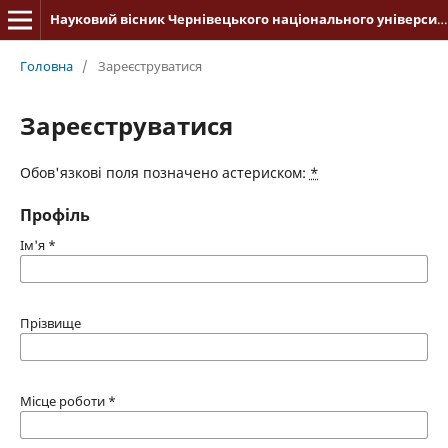
Науковий вісник Чернівецького національного університету імені Юрія Федьковича. Історія
Головна
/
Зареєструватися
Зареєструватися
Обов'язкові поля позначено астериском:
*
Профіль
Ім'я
*
Прізвище
Місце роботи
*