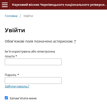
Науковий вісник Чернівецького національного університету імені Юрія Федьковича. Історія
Головна
/
Увійти
Увійти
Обов'язкові поля позначено астериском:
*
Ім'я користувача або електронна
пошта
*
Пароль
*
Забули пароль?
Запам'ятати мене