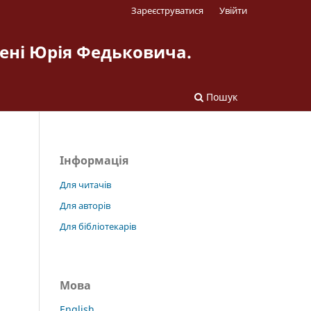
Зареєструватися
Увійти
мені Юрія Федьковича.
Пошук
Інформація
Для читачів
Для авторів
Для бібліотекарів
Мова
English