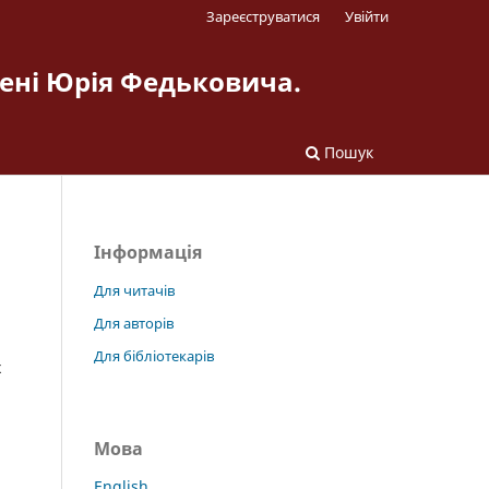
Зареєструватися
Увійти
мені Юрія Федьковича.
Пошук
Інформація
Для читачів
Для авторів
Для бібліотекарів
х
Мова
English