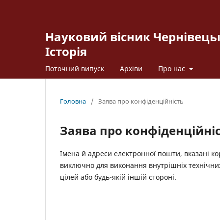
Науковий вісник Чернівецьк
Історія
Поточний випуск
Архіви
Про нас
Головна
/
Заява про конфіденційність
Заява про конфіденційні
Імена й адреси електронної пошти, вказані ко
виключно для виконання внутрішніх технічних
цілей або будь-якій іншій стороні.