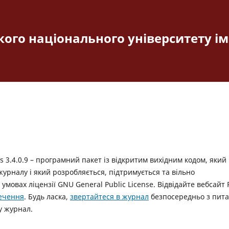
ого національного університету і
 3.4.0.9 – програмний пакет із відкритим вихідним кодом, який
урналу і який розробляється, підтримується та вільно
умовах ліцензії GNU General Public License. Відвідайте вебсайт 
печення
. Будь ласка,
звертайтеся в журнал
безпосередньо з пита
у журнал.