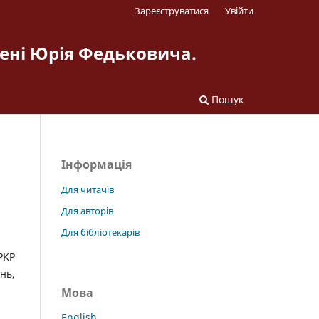
Зареєструватися
Увійти
мені Юрія Федьковича.
Пошук
Інформація
Для читачів
Для авторів
Для бібліотекарів
PKP
нь,
Мова
English