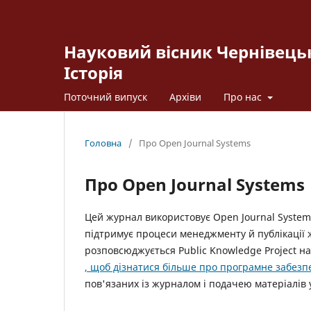
Науковий вісник Чернівецьк
Історія
Поточний випуск
Архіви
Про нас
Головна
/
Про Open Journal Systems
Про Open Journal Systems
Цей журнал використовує Open Journal Systems
підтримує процеси менеджменту й публікації ж
розповсюджується Public Knowledge Project на 
, щоб дізнатися більше про програмне забез
пов'язаних із журналом і подачею матеріалів 