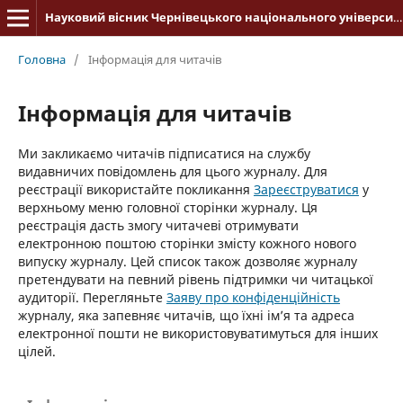
Науковий вісник Чернівецького національного університету імені Юрія Федьковича. Історія
Головна
/
Інформація для читачів
Інформація для читачів
Ми закликаємо читачів підписатися на службу
видавничих повідомлень для цього журналу. Для
реєстрації використайте покликання
Зареєструватися
у
верхньому меню головної сторінки журналу. Ця
реєстрація дасть змогу читачеві отримувати
електронною поштою сторінки змісту кожного нового
випуску журналу. Цей список також дозволяє журналу
претендувати на певний рівень підтримки чи читацької
аудиторії. Перегляньте
Заяву про конфіденційність
журналу, яка запевняє читачів, що їхні ім’я та адреса
електронної пошти не використовуватимуться для інших
цілей.