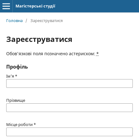
Магістерські студії
Головна
/
Зареєструватися
Зареєструватися
Обов'язкові поля позначено астериском:
*
Профіль
Ім'я
*
Прізвище
Місце роботи
*