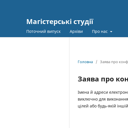
Магістерські студії
Поточний випуск
Архіви
Про нас
Головна
/
Заява про конф
Заява про ко
Імена й адреси електрон
виключно для виконання 
цілей або будь-якій іншій