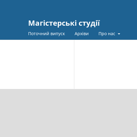
Магістерські студії
Поточний випуск
Архіви
Про нас