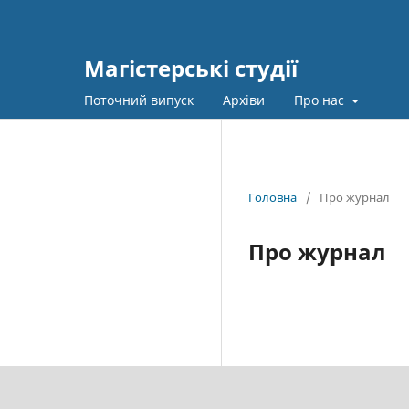
Магістерські студії
Поточний випуск
Архіви
Про нас
Головна
/
Про журнал
Про журнал