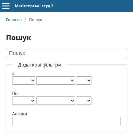
Магістерські студії
Головна
/
Пошук
Пошук
Додаткові фільтри
З
По
Автори