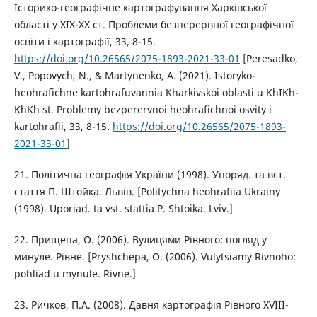
Історико-географічне картографування Харківської
області у ХІХ-ХХ ст. Проблеми безперервної географічної
освіти і картографії, 33, 8-15.
https://doi.org/10.26565/2075-1893-2021-33-01
[Peresadko,
V., Popovych, N., & Martynenko, A. (2021). Istoryko-
heohrafichne kartohrafuvannia Kharkivskoi oblasti u KhIKh-
KhKh st. Problemy bezperervnoi heohrafichnoi osvity i
kartohrafii, 33, 8-15.
https://doi.org/10.26565/2075-1893-
2021-33-01
]
21. Політична географія України (1998). Упоряд. та вст.
стаття П. Штойка. Львів. [Politychna heohrafiia Ukrainy
(1998). Uporiad. ta vst. stattia P. Shtoika. Lviv.]
22. Прищепа, О. (2006). Вулицями Рівного: погляд у
минуле. Рівне. [Pryshchepa, O. (2006). Vulytsiamy Rivnoho:
pohliad u mynule. Rivne.]
23. Ричков, П.А. (2008). Давня картографія Рівного XVIII-