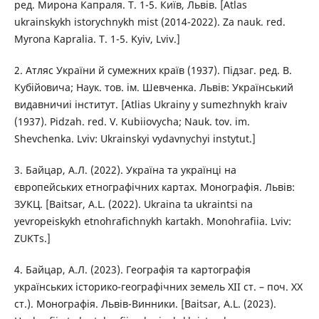
ред. Мирона Капраля. Т. 1-5. Київ, Львів. [Atlas
ukrainskykh istorychnykh mist (2014-2022). Za nauk. red.
Myrona Kapralia. T. 1-5. Kyiv, Lviv.]
2. Атляс України й сумежних країв (1937). Підзаг. ред. В.
Кубійовича; Наук. тов. ім. Шевченка. Львів: Український
видавничиі інститут. [Atlias Ukrainy y sumezhnykh kraiv
(1937). Pidzah. red. V. Kubiiovycha; Nauk. tov. im.
Shevchenka. Lviv: Ukrainskyi vydavnychyi instytut.]
3. Байцар, А.Л. (2022). Україна та українці на
європейських етнографічних картах. Монографія. Львів:
ЗУКЦ. [Baitsar, A.L. (2022). Ukraina ta ukraintsi na
yevropeiskykh etnohrafichnykh kartakh. Monohrafiia. Lviv:
ZUKTs.]
4. Байцар, А.Л. (2023). Географія та картографія
українських історико-географічних земель XII ст. – поч. XX
ст.). Монографія. Львів-Винники. [Baitsar, A.L. (2023).