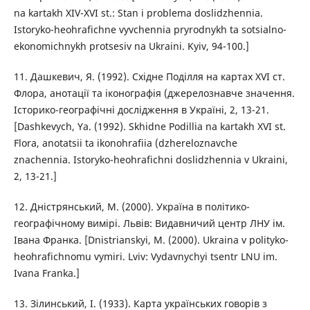
na kartakh XIV-XVI st.: Stan i problema doslidzhennia.
Istoryko-heohrafichne vyvchennia pryrodnykh ta sotsialno-
ekonomichnykh protsesiv na Ukraini. Kyiv, 94-100.]
11. Дашкевич, Я. (1992). Східне Поділля на картах XVI ст.
Флора, анотації та іконографія (джерелознавче значення.
Історико-географічні дослідження в Україні, 2, 13-21.
[Dashkevych, Ya. (1992). Skhidne Podillia na kartakh XVI st.
Flora, anotatsii ta ikonohrafiia (dzhereloznavche
znachennia. Istoryko-heohrafichni doslidzhennia v Ukraini,
2, 13-21.]
12. Дністрянський, М. (2000). Україна в політико-
географічному вимірі. Львів: Видавничий центр ЛНУ ім.
Івана Франка. [Dnistrianskyi, M. (2000). Ukraina v polityko-
heohrafichnomu vymiri. Lviv: Vydavnychyi tsentr LNU im.
Ivana Franka.]
13. Зілинський, І. (1933). Карта українських говорів з