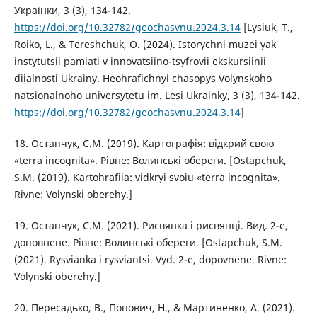
Українки, 3 (3), 134-142.
https://doi.org/10.32782/geochasvnu.2024.3.14
[Lysiuk, T.,
Roiko, L., & Tereshchuk, O. (2024). Istorychni muzei yak
instytutsii pamiati v innovatsiino-tsyfrovii ekskursiinii
diialnosti Ukrainy. Heohrafichnyi chasopys Volynskoho
natsionalnoho universytetu im. Lesi Ukrainky, 3 (3), 134-142.
https://doi.org/10.32782/geochasvnu.2024.3.14
]
18. Остапчук, С.М. (2019). Картографія: відкрий свою
«terra incognita». Рівне: Волинські обереги. [Ostapchuk,
S.M. (2019). Kartohrafiia: vidkryi svoiu «terra incognita».
Rivne: Volynski oberehy.]
19. Остапчук, С.М. (2021). Рисвянка і рисвянці. Вид. 2-е,
доповнене. Рівне: Волинські обереги. [Ostapchuk, S.M.
(2021). Rysvianka i rysviantsi. Vyd. 2-e, dopovnene. Rivne:
Volynski oberehy.]
20. Пересадько, В., Попович, Н., & Мартиненко, А. (2021).