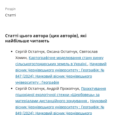
Розділ
Статті
Статті цього автора (цих авторів), які
найбільше читають
Сергій Остапчук, Оксана Остапчук, Святослав
Хомин,
Картографічне моделювання стану ринку
сільськогосподарських земель в Україні
,
Науковий
вісник Чернівецького університету : Географія: №
847 (2024): Науковий вісник Чернівецького
університету : Географія
Сергій Остапчук, Андрій Прокопчук,
Проєктування
пішохідної екологічної стежки «Щербовець» за
матеріалами дистанційного зондування
,
Науковий
вісник Чернівецького університету : Географія: №
849 (2024): Науковий вісник Чернівецького