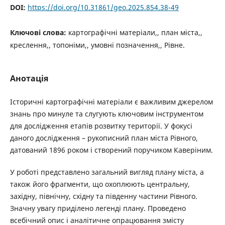
DOI:
https://doi.org/10.31861/geo.2025.854.38-49
Ключові слова:
картографічні матеріали,, план міста,,
креслення,, топоніми,, умовні позначення,, Рівне.
Анотація
Історичні картографічні матеріали є важливим джерелом
знань про минуле та слугують ключовим інструментом
для дослідження етапів розвитку території. У фокусі
даного дослідження – рукописний план міста Рівного,
датований 1896 роком і створений поручиком Каверіним.
У роботі представлено загальний вигляд плану міста, а
також його фрагменти, що охоплюють центральну,
західну, північну, східну та південну частини Рівного.
Значну увагу приділено легенді плану. Проведено
всебічний опис і аналітичне опрацювання змісту