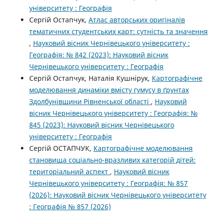
університету : Географія
Сергій Остапчук,
Атлас авторських оригіналів
тематичних студентських карт: сутність та значення
,
Науковий вісник Чернівецького університету :
Географія: № 842 (2023): Науковий вісник
Чернівецького університету : Географія
Сергій Остапчук, Наталія Кушнірук,
Картографічне
моделювання динаміки вмісту гумусу в ґрунтах
Здолбунівщини Рівненської області
,
Науковий
вісник Чернівецького університету : Географія: №
845 (2023): Науковий вісник Чернівецького
університету : Географія
Сергій ОСТАПЧУК,
Картографічне моделювання
становища соціально-вразливих категорій дітей:
територіальний аспект
,
Науковий вісник
Чернівецького університету : Географія: № 857
(2026): Науковий вісник Чернівецького університету
: Географія № 857 (2026)