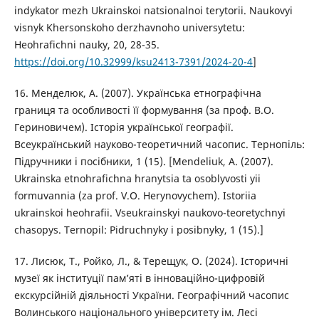
indykator mezh Ukrainskoi natsionalnoi terytorii. Naukovyi
visnyk Khersonskoho derzhavnoho universytetu:
Heohrafichni nauky, 20, 28-35.
https://doi.org/10.32999/ksu2413-7391/2024-20-4
]
16. Менделюк, А. (2007). Українська етнографічна
границя та особливості її формування (за проф. В.О.
Гериновичем). Історія української географії.
Всеукраїнський науково-теоретичний часопис. Тернопіль:
Підручники і посібники, 1 (15). [Mendeliuk, A. (2007).
Ukrainska etnohrafichna hranytsia ta osoblyvosti yii
formuvannia (za prof. V.O. Herynovychem). Istoriia
ukrainskoi heohrafii. Vseukrainskyi naukovo-teoretychnyi
chasopys. Ternopil: Pidruchnyky i posibnyky, 1 (15).]
17. Лисюк, Т., Ройко, Л., & Терещук, О. (2024). Історичні
музеї як інституції пам’яті в інноваційно-цифровій
екскурсійній діяльності України. Географічний часопис
Волинського національного університету ім. Лесі