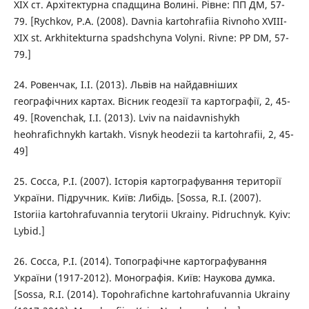
XIX ст. Архітектурна спадщина Волині. Рівне: ПП ДМ, 57-
79. [Rychkov, P.A. (2008). Davnia kartohrafiia Rivnoho XVIII-
XIX st. Arkhitekturna spadshchyna Volyni. Rivne: PP DM, 57-
79.]
24. Ровенчак, І.І. (2013). Львів на найдавніших
географічних картах. Вісник геодезії та картографії, 2, 45-
49. [Rovenchak, I.I. (2013). Lviv na naidavnishykh
heohrafichnykh kartakh. Visnyk heodezii ta kartohrafii, 2, 45-
49]
25. Сосса, Р.І. (2007). Історія картографування території
України. Підручник. Київ: Либідь. [Sossa, R.I. (2007).
Istoriia kartohrafuvannia terytorii Ukrainy. Pidruchnyk. Kyiv:
Lybid.]
26. Сосса, Р.І. (2014). Топографічне картографування
України (1917-2012). Монографія. Київ: Наукова думка.
[Sossa, R.I. (2014). Topohrafichne kartohrafuvannia Ukrainy