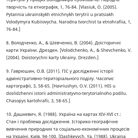
творчість та етнографія, 1, 76-84. [Vlasiuk, O. (2005).
Pytannia ukrainskykh etnichnykh terytrii u pratsiakh
Volodymyra Kubiiovycha. Narodna tvorchist ta etnohrafiia, 1,
76-84.]
8. Володченко, А., & Шевченко, В. (2004). Доісторичні
карти України. Дрезден. [Volodchenko, A., & Shevchenko, V.
(2004). Doistorychni karty Ukrainy. Drezden.]
9. Гаврюшин, О.В. (2011). ГІС у дослідженні історії
адміністративно-територіального поділу. Часопис
картографії, 3, 58-65. [Havriushyn, O.V. (2011). HIS u
doslidzhenni istorii administratyvno-terytorialnoho podilu.
Chasopys kartohrafii, 3, 58-65.]
10. Дашкевич, Я. (1988). Україна на картах XIV-XVI ст.:
Стан і проблема дослідження. Історико-географічне
вивчення природних та соціально-економічних процесів
на Україні. Київ, 94-100. [Dashkevych, Ya. (1988). Ukraina