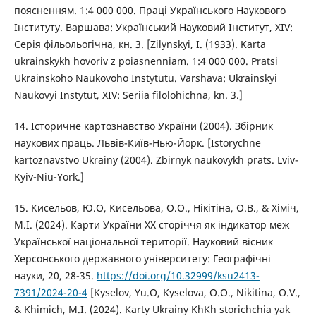
поясненням. 1:4 000 000. Праці Українського Наукового
Інституту. Варшава: Український Науковий Інститут, XIV:
Серія фільольогічна, кн. 3. [Zilynskyi, I. (1933). Karta
ukrainskykh hovoriv z poiasnenniam. 1:4 000 000. Pratsi
Ukrainskoho Naukovoho Instytutu. Varshava: Ukrainskyi
Naukovyi Instytut, XIV: Seriia filolohichna, kn. 3.]
14. Історичне картознавство України (2004). Збірник
наукових праць. Львів-Київ-Нью-Йорк. [Istorychne
kartoznavstvo Ukrainy (2004). Zbirnyk naukovykh prats. Lviv-
Kyiv-Niu-York.]
15. Кисельов, Ю.О, Кисельова, О.О., Нікітіна, О.В., & Хіміч,
М.І. (2024). Карти України ХХ сторіччя як індикатор меж
Української національної території. Науковий вісник
Херсонського державного університету: Географічні
науки, 20, 28-35.
https://doi.org/10.32999/ksu2413-
7391/2024-20-4
[Kyselov, Yu.O, Kyselova, O.O., Nikitina, O.V.,
& Khimich, M.I. (2024). Karty Ukrainy KhKh storichchia yak