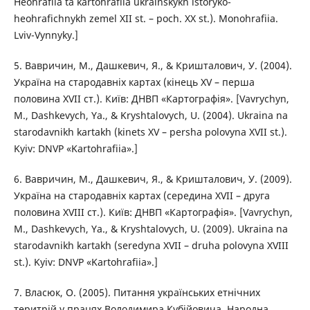
Heohrafiia ta kartohrafiia ukrainskykh istoryko-
heohrafichnykh zemel XII st. – poch. XX st.). Monohrafiia.
Lviv-Vynnyky.]
5. Вавричин, М., Дашкевич, Я., & Кришталович, У. (2004).
Україна на стародавніх картах (кінець XV – перша
половина XVII ст.). Київ: ДНВП «Картографія». [Vavrychyn,
M., Dashkevych, Ya., & Kryshtalоvych, U. (2004). Ukraina na
starodavnikh kartakh (kinets XV – persha polovyna XVII st.).
Kyiv: DNVP «Kartohrafiia».]
6. Вавричин, М., Дашкевич, Я., & Кришталович, У. (2009).
Україна на стародавніх картах (середина XVІІ – друга
половина XVIІI ст.). Київ: ДНВП «Картографія». [Vavrychyn,
M., Dashkevych, Ya., & Kryshtalovych, U. (2009). Ukraina na
starodavnikh kartakh (seredyna XVII – druha polovyna XVIII
st.). Kyiv: DNVP «Kartohrafiia».]
7. Власюк, О. (2005). Питання українських етнічних
теритрій у працях Володимира Кубійовича. Народна