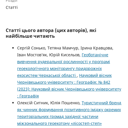
Розділ
Статті
Статті цього автора (цих авторів), які
найбільше читають
Сергій Сонько, Тетяна Мамчур, Ірина Кравцова,
Іван Мостов’як, Юрій Кисельов,
Геоботанічне
вивчення рудеральної рослинності у програмі
геоекологічного моніторингу придорожніх
екосистем Черкаської області
,
Науковий вісник
Чернівецького університету : Географія: № 842
(2023): Науковий вісник Чернівецького університету
: Географія
Олексій Ситник, Юлія Пошенко,
Туристичний бренд
як чинник формування позитивного іміджу окремих
територіальних громад західної частини
міжзонального геоекотону «лісостеп-степ»