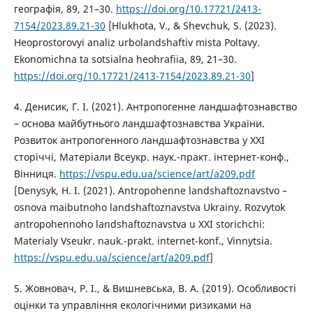
географія, 89, 21–30.
https://doi.org/10.17721/2413-
7154/2023.89.21-30
[Hlukhota, V., & Shevchuk, S. (2023).
Heoprostorovyi analiz urbolandshaftiv mista Poltavy.
Ekonomichna ta sotsialna heohrafiia, 89, 21–30.
https://doi.org/10.17721/2413-7154/2023.89.21-30
]
4. Денисик, Г. І. (2021). Антропогенне ландшафтознавство
– основа майбутнього ландшафтознавства України.
Розвиток антропогенного ландшафтознавства у ХХІ
сторіччі, Матеріали Всеукр. наук.-практ. інтернет-конф.,
Вінниця.
https://vspu.edu.ua/science/art/a209.pdf
[Denysyk, H. I. (2021). Antropohenne landshaftoznavstvo –
osnova maibutnoho landshaftoznavstva Ukrainy. Rozvytok
antropohennoho landshaftoznavstva u XXI storichchi:
Materialy Vseukr. nauk.-prakt. internet-konf., Vinnytsia.
https://vspu.edu.ua/science/art/a209.pdf
]
5. Жовновач, Р. І., & Вишневська, В. А. (2019). Особливості
оцінки та управління екологічними ризиками на