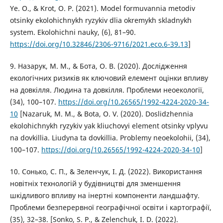
Ye. O., & Krot, O. P. (2021). Model formuvannia metodiv
otsinky ekolohichnykh ryzykiv dlia okremykh skladnykh
system. Ekolohichni nauky, (6), 81–90.
https://doi.org/10.32846/2306-9716/2021.eco.6-39.13
]
9. Назарук, М. М., & Бота, О. В. (2020). Дослідження
екологічних ризиків як ключовий елемент оцінки впливу
на довкілля. Людина та довкілля. Проблеми неоекології,
(34), 100–107.
https://doi.org/10.26565/1992-4224-2020-34-
10
[Nazaruk, M. M., & Bota, O. V. (2020). Doslidzhennia
ekolohichnykh ryzykiv yak kliuchovyi element otsinky vplyvu
na dovkillia. Liudyna ta dovkillia. Problemy neoekolohii, (34),
100–107.
https://doi.org/10.26565/1992-4224-2020-34-10
]
10. Сонько, С. П., & Зеленчук, І. Д. (2022). Використання
новітніх технологій у будівництві для зменшення
шкідливого впливу на інертні компоненти ландшафту.
Проблеми безперервної географічної освіти і картографії,
(35), 32–38. [Sonko, S. P., & Zelenchuk, I. D. (2022).