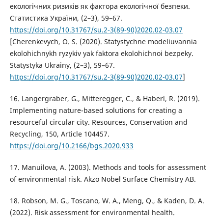
екологічних ризиків як фактора екологічної безпеки.
Статистика України, (2–3), 59–67.
https://doi.org/10.31767/su.2-3(89-90)2020.02-03.07
[Cherenkevych, O. S. (2020). Statystychne modeliuvannia
ekolohichnykh ryzykiv yak faktora ekolohichnoi bezpeky.
Statystyka Ukrainy, (2–3), 59–67.
https://doi.org/10.31767/su.2-3(89-90)2020.02-03.07
]
16. Langergraber, G., Mitteregger, C., & Haberl, R. (2019).
Implementing nature-based solutions for creating a
resourceful circular city. Resources, Conservation and
Recycling, 150, Article 104457.
https://doi.org/10.2166/bgs.2020.933
17. Manuilova, A. (2003). Methods and tools for assessment
of environmental risk. Akzo Nobel Surface Chemistry AB.
18. Robson, M. G., Toscano, W. A., Meng, Q., & Kaden, D. A.
(2022). Risk assessment for environmental health.