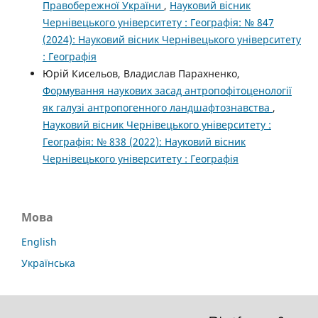
Правобережної України
,
Науковий вісник
Чернівецького університету : Географія: № 847
(2024): Науковий вісник Чернівецького університету
: Географія
Юрій Кисельов, Владислав Парахненко,
Формування наукових засад антропофітоценології
як галузі антропогенного ландшафтознавства
,
Науковий вісник Чернівецького університету :
Географія: № 838 (2022): Науковий вісник
Чернівецького університету : Географія
Мова
English
Українська