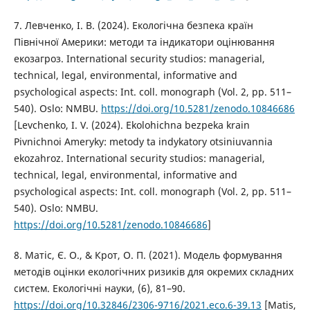
7. Левченко, І. В. (2024). Екологічна безпека країн
Північної Америки: методи та індикатори оцінювання
екозагроз. International security studios: managerial,
technical, legal, environmental, informative and
psychological aspects: Int. coll. monograph (Vol. 2, pp. 511–
540). Oslo: NMBU.
https://doi.org/10.5281/zenodo.10846686
[Levchenko, I. V. (2024). Ekolohichna bezpeka krain
Pivnichnoi Ameryky: metody ta indykatory otsiniuvannia
ekozahroz. International security studios: managerial,
technical, legal, environmental, informative and
psychological aspects: Int. coll. monograph (Vol. 2, pp. 511–
540). Oslo: NMBU.
https://doi.org/10.5281/zenodo.10846686
]
8. Матіс, Є. О., & Крот, О. П. (2021). Модель формування
методів оцінки екологічних ризиків для окремих складних
систем. Екологічні науки, (6), 81–90.
https://doi.org/10.32846/2306-9716/2021.eco.6-39.13
[Matis,