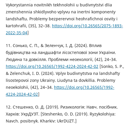
Vykorystannia novitnikh tekhnolohii u budivnytstvi dlia
zmenshennia shkidlyvoho vplyvu na inertni komponenty
landshaftu. Problemy bezperervnoi heohrafichnoi osvity i
kartohrafii, (35), 32–38.
https://doi.org/10.26565/2075-1893-
2022-35-04
]
11. Сонько, С. П., & Зеленчук, І. Д. (2024). Вплив
будівництва на ландшафти лісостепової зони України.
Людина та довкілля. Проблеми неоекології, (42), 24–34.
https://doi.org/10.26565/1992-4224-2024-42-02
[Sonko, S. P.,
& Zelenchuk, I. D. (2024). Vplyv budivnytstva na landshafty
lisostepovoi zony Ukrainy. Liudyna ta dovkillia. Problemy
neoekolohii, (42), 24–34.
https://doi.org/10.26565/1992-
4224-2024-42-02
]
12. Стешенко, О. Д. (2019). Ризикологія: Навч. посібник.
Харків: УкрДУЗТ. [Steshenko, O. D. (2019). Ryzykolohiya:
Navch. posibnyk. Kharkiv: UkrDUZT.]