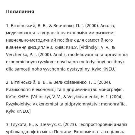
Посилання
1. Вітлінський, В. В., & Верченко, П. І. (2000). Аналіз,
моделювання та управління економічним ризиком:
навчально-методичний посібник для самостійного
вивчення дисципліни. Київ: КНЕУ. [Vitlinskyi, V. V., &
Verchenko, P. I. (2000). Analiz, modeliuvannia ta upravlinnia
ekonomichnym ryzykom: navchalno-metodychnyi posibnyk
dlia samostiinoho vyvchennia dystsypliny. Kyiv: KNEU.]
2. Вітлінський, В. В., & Великоіваненко, Г. І. (2004).
Ризикологія в економіці та підприємництві: монографія.
Київ: КНЕУ. [Vitlinskyi, V. V., & Velykoivanenko, H. I. (2004).
Ryzykolohiya v ekonomitsi ta pidpryiemnytstvi: monohrafiia.
Kyiv: KNEU.]
3. Глухота, В., & Шевчук, С. (2023). Геопросторовий аналіз
урболандшафтів міста Полтави. Економічна та соціальна