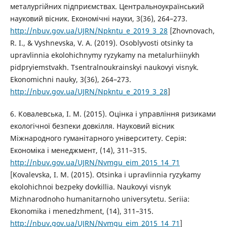
металургійних підприємствах. Центральноукраїнський
науковий вісник. Економічні науки, 3(36), 264–273.
http://nbuv.gov.ua/UJRN/Npkntu_e_2019_3_28
[Zhovnovach,
R. I., & Vyshnevska, V. A. (2019). Osoblyvosti otsinky ta
upravlinnia ekolohichnymy ryzykamy na metalurhiinykh
pidpryiemstvakh. Tsentralnoukrainskyi naukovyi visnyk.
Ekonomichni nauky, 3(36), 264–273.
http://nbuv.gov.ua/UJRN/Npkntu_e_2019_3_28
]
6. Ковалевська, І. М. (2015). Оцінка і управління ризиками
екологічної безпеки довкілля. Науковий вісник
Міжнародного гуманітарного університету. Серія:
Економіка і менеджмент, (14), 311–315.
http://nbuv.gov.ua/UJRN/Nvmgu_eim_2015_14_71
[Kovalevska, I. M. (2015). Otsinka i upravlinnia ryzykamy
ekolohichnoi bezpeky dovkillia. Naukovyi visnyk
Mizhnarodnoho humanitarnoho universytetu. Seriia:
Ekonomika i menedzhment, (14), 311–315.
http://nbuv.gov.ua/UJRN/Nvmgu_eim_2015_14_71
]