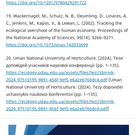
https://doi.org/10.1201/9780429291722
19. Wackernagel, M., Schulz, N. B., Deumling, D., Linares, A.
C., Jenkins, M., Kapos, V., & Lewan, L. (2002). Tracking the
ecological overshoot of the human economy. Proceedings of
the National Academy of Sciences, 99(14), 9266–9271.
https://doi.org/10.1073/pnas.142033699
20. Uman National University of Horticulture. (2024). Тези
доповідей учасників наукової конференції (pp. 1–135).
https://ecology.udau.edu.ua/assets/files/tezi/zbirnik-
2024_97510195-9891-456f-9ef5-e6a2eb76b8c4.pdf
[Uman
National University of Horticulture. (2024). Tezy dopovidei
uchasnykiv naukovoi konferentsii (pp. 1–135).
https://ecology.udau.edu.ua/assets/files/tezi/zbirnik-
2024_97510195-9891-456f-9ef5-e6a2eb76b8c4.pdf
]