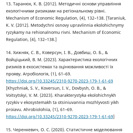
13. Таранюк, К. В. (2012). Методичні основи управління
екологічними ризиками на регіональному рівні.
Mechanism of Economic Regulation, (4), 132–138. [Taraniuk,
K. V. (2012). Metodychni osnovy upravlinnia ekolohichnymy
ryzykamy na rehionalnomu rivni. Mechanism of Economic
Regulation, (4), 132–138.]
14. Хижняк, С. В., Коверсун, І. В., Довбиш, О. Б., &
Войціцький, В. М. (2023). Характеристика екологічних
ризиків в екосистемах та оцінювання можливості їх
прояву. Агробіологія, (1), 61–69.
https://doi.org/10.33245/2310-9270-2023-179-1-61-69
[Khyzhniak, S. V., Koversun, I. V., Dovbysh, O. B., &
Voitsytskyi, V. M. (2023). Kharakterystyka ekolohichnykh
ryzykiv v ekosystemakh ta otsiniuvannia mozhlyvosti yikh
proiavu. Ahrobiolohiia, (1), 61–69.
https://doi.org/10.33245/2310-9270-2023-179-1-61-69
]
15. Черенкевич, О. С. (2020). Статистичне моделювання