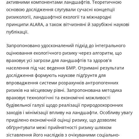
активними компонентами ландшафтів. Теоретичною
основою дослідження слугували сучасні концепції
ризикології, ландшафтної екології та міжнародні
принципи ALARA, а також вітчизняні й зарубіжні наукові
публікації.
Запропоновано удосконалений підхід до інтегрального
оцінювання екологічного ризику через алгоритм, що
враховує усі загрози для ландшафтів та здоров’я
населення під час ведення БМР. Отримані результати
дослідження формують наукове підґрунтя для
впровадження системи розрахунків антропогенних
ризиків на місцевому рівні. Запропонована методика
враховує технологічні та економічні можливості
будівельної галузі щодо реалізації природоохоронних
заходів і мінімізації впливу на ландшафти. Особливу увагу
приділено економічній оцінці ризику, що дозволяє
обґрунтувати межі прийнятності ризику шляхом
зіставлення його наслідків з очікуваними соціально-