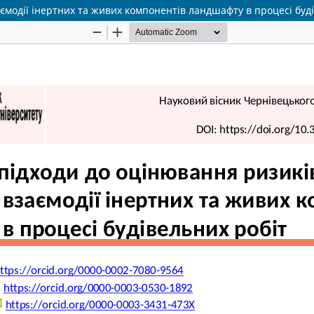
модії інертних та живих компонентів ландшафту в процесі буді