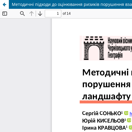
Методичні підходи до оцінювання ризиків порушення взає