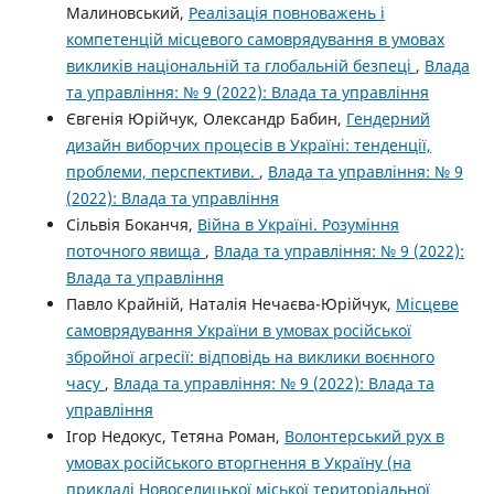
Малиновський,
Реалізація повноважень і
компетенцій місцевого самоврядування в умовах
викликів національній та глобальній безпеці
,
Влада
та управління: № 9 (2022): Влада та управління
Євгенія Юрійчук, Олександр Бабин,
Гендерний
дизайн виборчих процесів в Україні: тенденції,
проблеми, перспективи.
,
Влада та управління: № 9
(2022): Влада та управління
Сільвія Боканчя,
Війна в Україні. Розуміння
поточного явища
,
Влада та управління: № 9 (2022):
Влада та управління
Павло Крайній, Наталія Нечаєва-Юрійчук,
Місцеве
самоврядування України в умовах російської
збройної агресії: відповідь на виклики воєнного
часу
,
Влада та управління: № 9 (2022): Влада та
управління
Ігор Недокус, Тетяна Роман,
Волонтерський рух в
умовах російського вторгнення в Україну (на
прикладі Новоселицької міської територіальної