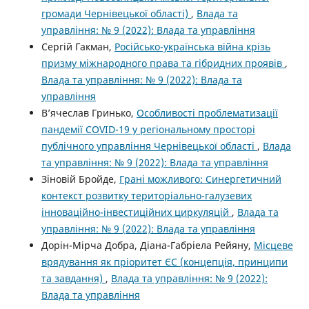
громади Чернівецької області)
,
Влада та
управління: № 9 (2022): Влада та управління
Сергій Гакман,
Російсько-українська війна крізь
призму міжнародного права та гібридних проявів
,
Влада та управління: № 9 (2022): Влада та
управління
В’ячеслав Гринько,
Особливості проблематизації
пандемії COVID-19 у регіональному просторі
публічного управління Чернівецької області
,
Влада
та управління: № 9 (2022): Влада та управління
Зіновій Бройде,
Грані можливого: Синергетичний
контекст розвитку територіально-галузевих
інноваційно-інвестиційних циркуляцій
,
Влада та
управління: № 9 (2022): Влада та управління
Дорін-Мірча Добра, Діана-Габріела Рейяну,
Місцеве
врядування як пріоритет ЄС (концепція, принципи
та завдання)
,
Влада та управління: № 9 (2022):
Влада та управління