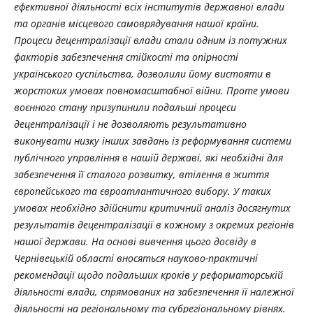
ефективної діяльності всіх інститутів державної влади
та органів місцевого самоврядування нашої країни.
Процеси децентралізації влади стали одним із потужних
факторів забезпечення стійкості та опірності
українського суспільства, дозволили йому вистояти в
жорстоких умовах повномасштабної війни. Проте умови
воєнного стану призупинили подальші процеси
децентралізації і не дозволяють результативно
виконувати низку інших завдань із реформування системи
публічного управління в нашій державі, які необхідні для
забезпечення її сталого розвитку, втілення в життя
європейського та євроатлантичного вибору. У таких
умовах необхідно здійснити критичний аналіз досягнутих
результатів децентралізації в кожному з окремих регіонів
нашої держави. На основі вивчення цього досвіду в
Чернівецькій області вносяться науково-практичні
рекомендації щодо подальших кроків у реформаторській
діяльності влади, спрямованих на забезпечення її належної
діяльності на регіональному та субрегіональному рівнях.