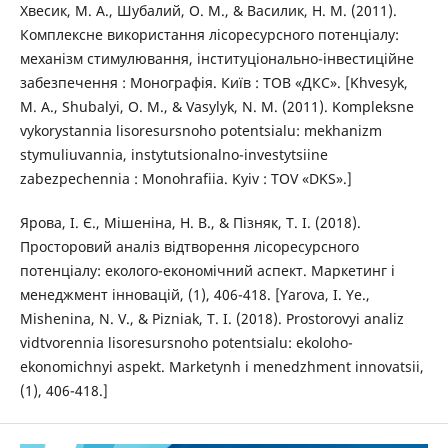
Хвесик, М. А., Шубалий, О. М., & Василик, Н. М. (2011).
Комплексне використання лісоресурсного потенціалу:
механізм стимулювання, інституціонально-інвестиційне
забезпечення : Монографія. Київ : ТОВ «ДКС». [Khvesyk,
M. A., Shubalyi, O. M., & Vasylyk, N. M. (2011). Kompleksne
vykorystannia lisoresursnoho potentsialu: mekhanizm
stymuliuvannia, instytutsionalno-investytsiine
zabezpechennia : Monohrafiia. Kyiv : TOV «DKS».]
Ярова, І. Є., Мішеніна, Н. В., & Пізняк, Т. І. (2018).
Просторовий аналіз відтворення лісоресурсного
потенціалу: еколого-економічний аспект. Маркетинг і
менеджмент інновацій, (1), 406-418. [Yarova, I. Ye.,
Mishenina, N. V., & Pizniak, T. I. (2018). Prostorovyi analiz
vidtvorennia lisoresursnoho potentsialu: ekoloho-
ekonomichnyi aspekt. Marketynh i menedzhment innovatsii,
(1), 406-418.]