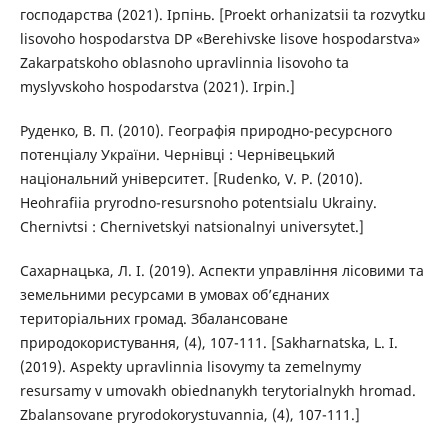
господарства (2021). Ірпінь. [Proekt orhanizatsii ta rozvytku
lisovoho hospodarstva DP «Berehivske lisove hospodarstva»
Zakarpatskoho oblasnoho upravlinnia lisovoho ta
myslyvskoho hospodarstva (2021). Irpin.]
Руденко, В. П. (2010). Географія природно-ресурсного
потенціалу України. Чернівці : Чернівецький
національний університет. [Rudenko, V. P. (2010).
Heohrafiia pryrodno-resursnoho potentsialu Ukrainy.
Chernivtsi : Chernivetskyi natsionalnyi universytet.]
Сахарнацька, Л. І. (2019). Аспекти управління лісовими та
земельними ресурсами в умовах об’єднаних
територіальних громад. Збалансоване
природокористування, (4), 107-111. [Sakharnatska, L. I.
(2019). Aspekty upravlinnia lisovymy ta zemelnymy
resursamy v umovakh obiednanykh terytorialnykh hromad.
Zbalansovane pryrodokorystuvannia, (4), 107-111.]