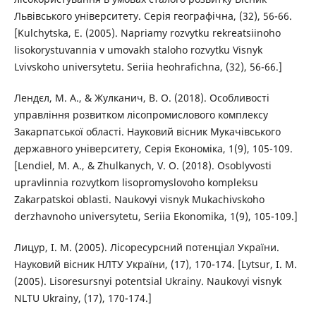
Львівського університету. Серія географічна, (32), 56-66.
[Kulchytska, E. (2005). Napriamy rozvytku rekreatsiinoho
lisokorystuvannia v umovakh staloho rozvytku Visnyk
Lvivskoho universytetu. Seriia heohrafichna, (32), 56-66.]
Лендєл, М. А., & Жулканич, В. О. (2018). Особливості
управління розвитком лісопромислового комплексу
Закарпатської області. Науковий вісник Мукачівського
державного університету, Серія Економіка, 1(9), 105-109.
[Lendiel, M. A., & Zhulkanych, V. O. (2018). Osoblyvosti
upravlinnia rozvytkom lisopromyslovoho kompleksu
Zakarpatskoi oblasti. Naukovyi visnyk Mukachivskoho
derzhavnoho universytetu, Seriia Ekonomika, 1(9), 105-109.]
Лицур, І. М. (2005). Лісоресурсний потенціал України.
Науковий вісник НЛТУ України, (17), 170-174. [Lytsur, I. M.
(2005). Lisoresursnyi potentsial Ukrainy. Naukovyi visnyk
NLTU Ukrainy, (17), 170-174.]