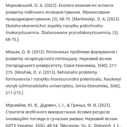
Марковський, О. А. (2023). Еколого-економічні аспекти
розвитку побічного лісокористування. Збалансоване
природокористування, (3), 68-75. [Markovskyi, O. A. (2023).
Ekoloho-ekonomichni aspekty rozvytku pobichnoho
lisokorystuvannia. Zbalansovane pryrodokorystuvannia, (3),
68-75.]
Мошак, О. В. (2013). Регіональні проблеми формування і
розвитку лісоресурсного потенціалу. Науковий вісник
Ужгородського університету, Серія Економіка, 3(40), 211-
215. [Moshak, O. V. (2013). Rehionalni problemy
formuvannia i rozvytku lisoresursnoho potentsialu. Naukovyi
visnyk Uzhhorodskoho universytetu, Seriia Ekonomika, 3(40),
211-215.]
Муравйов, Ю. В., Дідович, І. І., & Гриньо, М. В. (2023).
Стратегія всебічного використання лісових ресурсів:
інноваційні погляди в сучасних умовах. Науковий вісник
НЛТУ України, 33(6), 48-54. [Muraviov, Yu. V., Didovych, I. I.,