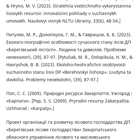
& Hryno, M. V. (2023). Stratehiia vsebichnoho vykorystannia
lisovykh resursiv: innovatsiini pohliady v suchasnykh
umovakh. Naukovyi visnyk NLTU Ukrainy, 33(6), 48-54.]
Питуляк, М. Р., Долопікула, Г. М., & Гавришок, Б. Б. (2023).
Еколого-географічні особливості сучасного стану лісів ДП
«Берегівський лісгосп». Людина та довкілля. Проблеми
неоекології, (39), 87-97. [Pytuliak, M. R., Dolopikula, H. M., &
Havryshok, B. B. (2023). Ekoloho-heohrafichni osoblyvosti
suchasnoho stanu lisiv DP «Berehivskyi lishosp». Liudyna ta
dovkillia. Problemy neoekolohii, (39), 87-97.]
Поп, С. С. (2009). Природні ресурси Закарпаття. Ужгород :
«Карпати». [Pop, S. S. (2009). Pryrodni resursy Zakarpattia.
Uzhhorod : «Karpaty».]
Проект організації та розвитку лісового господарства ДП
«Берегівське лісове господарства» Закарпатського
обласного управління лісового та мисливського