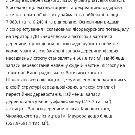
лісництвах Берегівського лісгоспу Закарпатської області.
З’ясовано, що експлуатаційні та рекреаційно-оздоровчі
ліси на території лісгоспу займають найбільші площі –
7 980,1 га та 6 248,4 га відповідно. Основними видами
лісокористування і складовими лісоресурсного потенціалу
на території ДП «Берегівський лісгосп» є заготівля
деревини, проведення різних видів рубок та побічне
користування лісу. Загальні запаси деревини лісових
3
насаджень лісгоспу становлять 4 661,8 тис м
. Найбільші
запаси деревостанів наявні у східній частині лісгоспу на
території Виноградівського, Затисянського та
Шаланківського лісництв. Це зумовлено переважанням у
віковій структурі середньовікових, а також стиглих і
перестійних деревостанів. Найменші запаси
3
деревостанів у Берегуйфалівському (415,7 тис. м
)
лісництві. Запаси деревини в лісах Кідьошського,
Чизайського та лісництва ім. Маурера дещо більші
3
(557,9–591,1 тис. м
).