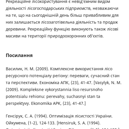
Рекреаційне лісокористування є невід’ємним видом
діяльності лісогосподарських підприємств, незважаючи
на те, що на сьогоднішній день більш привабливим для
них залишається лісозаготівельна діяльність та продаж
деревини. Рекреаційну функцію виконують також лісові
масиви на території природоохоронних об’єктів.
Посилання
Василик, Н. М. (2009). Комплексне використання лісо
ресурсного потенціалу регіону: переваги, сучасний стан
та перспективи. Економіка АПК, (23), 41-47. [Vasylyk, N. M.
(2009). Kompleksne vykorystannia liso resursnoho
potentsialu rehionu: perevahy, suchasnyi stan ta
perspektyvy. Ekonomika APK, (23), 41-47.]
Генсірук, С. А. (1994). Оптимізація лісистості України.
Ойкумена, (1-2), 124-133. [Hensiruk, S. A. (1994).