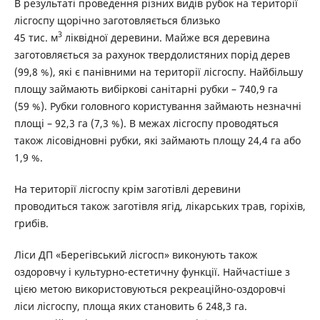
В результаті проведення різних видів рубок на території
лісгоспу щорічно заготовляється близько
3
45 тис. м
ліквідної деревини. Майже вся деревина
заготовляється за рахунок твердолистяних порід дерев
(99,8 %), які є панівними на території лісгоспу. Найбільшу
площу займають вибіркові санітарні рубки – 740,9 га
(59 %). Рубки головного користування займають незначні
площі – 92,3 га (7,3 %). В межах лісгоспу проводяться
також лісовідновні рубки, які займають площу 24,4 га або
1,9 %.
На території лісгоспу крім заготівлі деревини
проводиться також заготівля ягід, лікарських трав, горіхів,
грибів.
Ліси ДП «Берегівський лісгосп» виконують також
оздоровчу і культурно-естетичну функції. Найчастіше з
цією метою використовуються рекреаційно-оздоровчі
ліси лісгоспу, площа яких становить 6 248,3 га.