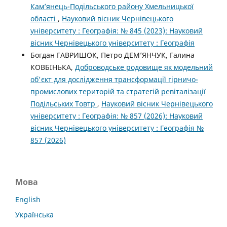
Кам’янець-Подільського району Хмельницької
області
,
Науковий вісник Чернівецького
університету : Географія: № 845 (2023): Науковий
вісник Чернівецького університету : Географія
Богдан ГАВРИШОК, Петро ДЕМ’ЯНЧУК, Галина
КОВБІНЬКА,
Доброводське родовище як модельний
об'єкт для дослідження трансформації гірничо-
промислових територій та стратегій ревіталізації
Подільських Товтр
,
Науковий вісник Чернівецького
університету : Географія: № 857 (2026): Науковий
вісник Чернівецького університету : Географія №
857 (2026)
Мова
English
Українська