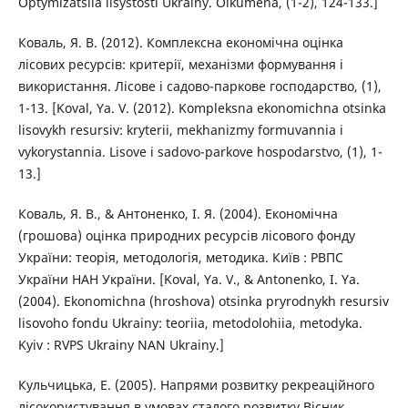
Optymizatsiia lisystosti Ukrainy. Oikumena, (1-2), 124-133.]
Коваль, Я. В. (2012). Комплексна економічна оцінка
лісових ресурсів: критерії, механізми формування і
використання. Лісове і садово-паркове господарство, (1),
1-13. [Koval, Ya. V. (2012). Kompleksna ekonomichna otsinka
lisovykh resursiv: kryterii, mekhanizmy formuvannia i
vykorystannia. Lisove i sadovo-parkove hospodarstvo, (1), 1-
13.]
Коваль, Я. В., & Антоненко, І. Я. (2004). Економічна
(грошова) оцінка природних ресурсів лісового фонду
України: теорія, методологія, методика. Київ : РВПС
України НАН України. [Koval, Ya. V., & Antonenko, I. Ya.
(2004). Ekonomichna (hroshova) otsinka pryrodnykh resursiv
lisovoho fondu Ukrainy: teoriia, metodolohiia, metodyka.
Kyiv : RVPS Ukrainy NAN Ukrainy.]
Кульчицька, Е. (2005). Напрями розвитку рекреаційного
лісокористування в умовах сталого розвитку Вісник