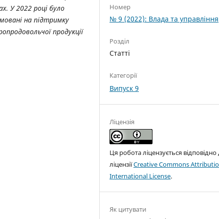
Номер
х. У 2022 році було
№ 9 (2022): Влада та управління
ямовані на підтримку
ропродовольчої продукції
Розділ
Статті
Категорії
Випуск 9
Ліцензія
Ця робота ліцензується відповідно
ліцензії
Creative Commons Attributio
International License
.
Як цитувати