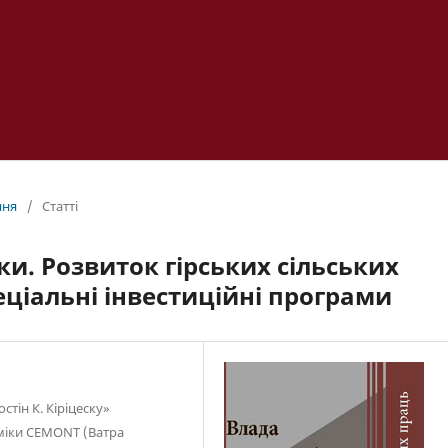
ння
/
Статті
и. Розвиток гірських сільських
еціальні інвестиційні програми
тін К. Кіріцеску»
оміки СЕМОNT (Ватра