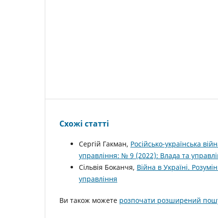
Схожі статті
Сергій Гакман,
Російсько-українська вій
управління: № 9 (2022): Влада та управл
Сільвія Боканчя,
Війна в Україні. Розум
управління
Ви також можете
розпочати розширений пошу