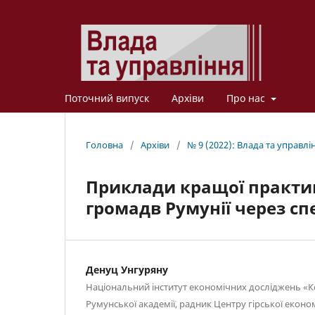
Поточний випуск
Архіви
Про нас
Головна
/
Архіви
/
№ 9 (2022): Влада та управлі
Приклади кращої практик
громадв Румунії через сп
Денуц Унгуряну
Національний інститут економічних досліджень «Кос
Румунської академії, радник Центру гірської екон