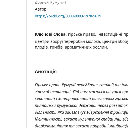
Дорней, Румунія)
Автор
https://orcid.org/0000-0003-1970-5679
Ключові слова:
гірське право, інвестиційні пр
центри збору/переробки молока, центри збор
плодів, грибів, ароматичних рослин.
Анотація
Гірське право Румунії передбачає сталий та і
гірської території. Під цим мається на увазі про
керований і контрольований населенням гірсько
підтримки румунської держави, через розвиток 
діяльності, яка забезпечує збереження традицій
ідентичності, захист культурної спадщини, зб
біорізноманіття та захист природи і ландшаф