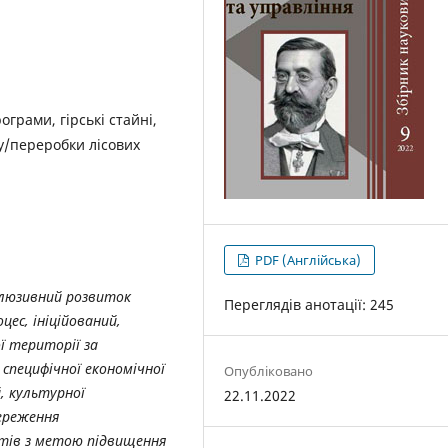
ограми, гірські стайні,
у/переробки лісових
PDF (Англійська)
нклюзивний розвиток
Переглядів анотації: 245
цес, ініційований,
ї території за
специфічної економічної
Опубліковано
, культурної
22.11.2022
ереження
тів з метою підвищення