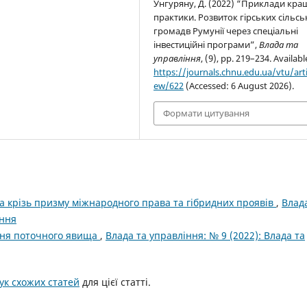
Унгуряну, Д. (2022) “Приклади кра
практики. Розвиток гірських сільсь
громадв Румунії через спеціальні
інвестиційні програми”,
Влада та
управління
, (9), pp. 219–234. Availabl
https://journals.chnu.edu.ua/vtu/arti
ew/622
(Accessed: 6 August 2026).
Формати цитування
на крізь призму міжнародного права та гібридних проявів
,
Влад
іння
іння поточного явища
,
Влада та управління: № 9 (2022): Влада та
к схожих статей
для цієї статті.