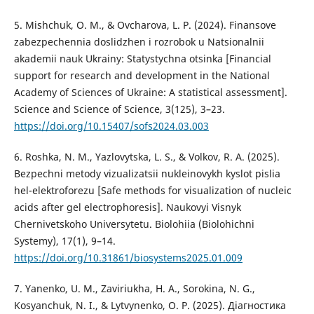
5. Mishchuk, O. M., & Ovcharova, L. P. (2024). Finansove
zabezpechennia doslidzhen i rozrobok u Natsionalnii
akademii nauk Ukrainy: Statystychna otsinka [Financial
support for research and development in the National
Academy of Sciences of Ukraine: A statistical assessment].
Science and Science of Science, 3(125), 3–23.
https://doi.org/10.15407/sofs2024.03.003
6. Roshka, N. M., Yazlovytska, L. S., & Volkov, R. A. (2025).
Bezpechni metody vizualizatsii nukleinovykh kyslot pislia
hel-elektroforezu [Safe methods for visualization of nucleic
acids after gel electrophoresis]. Naukovyi Visnyk
Chernivetskoho Universytetu. Biolohiia (Biolohichni
Systemy), 17(1), 9–14.
https://doi.org/10.31861/biosystems2025.01.009
7. Yanenko, U. M., Zaviriukha, H. A., Sorokina, N. G.,
Kosyanchuk, N. I., & Lytvynenko, O. P. (2025). Діагностика