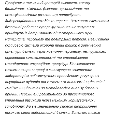
Працівники таких лабораторій зазнають впливу
біологічних, хімічних, фізичних, ергономічних та
психофізіологічних ризиків, що потребують
диференційованих заходів контролю. Важливим елементом
безпечної роботи є суворе функціональне зонування
приміщень із дотриманням одностороннього руху
матеріалів, персоналу та повітряних потоків. Невід’ємною
складовою системи охорони праці також є формування
культури безпеки через навчання персоналу, інструктажі,
оцінювання компетентності та впровадження
стандартних операційних процедур. Вдосконалення
системи охорони праці в молекулярно-генетичних
лабораторіях забезпечується проведенням регулярних
внутрішніх аудитів та системним аналізом інцидентів і
«майже інцидентів» за методологією аналізу базових
причин. Перехід від реактивного до превентивного
управління ризиками через механізм коригувальних і
запобіжних дій є визначальною умовою підтримання
високого рівня лабораторної безпеки. Виявлено також