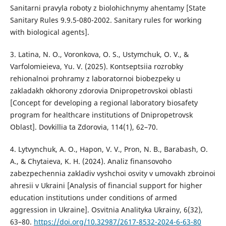
Sanitarni pravyla roboty z biolohichnymy ahentamy [State
Sanitary Rules 9.9.5-080-2002. Sanitary rules for working
with biological agents].
3. Latina, N. O., Voronkova, O. S., Ustymchuk, O. V., &
Varfolomieieva, Yu. V. (2025). Kontseptsiia rozrobky
rehionalnoi prohramy z laboratornoi biobezpeky u
zakladakh okhorony zdorovia Dnipropetrovskoi oblasti
[Concept for developing a regional laboratory biosafety
program for healthcare institutions of Dnipropetrovsk
Oblast]. Dovkillia ta Zdorovia, 114(1), 62–70.
4. Lytvynchuk, A. O., Hapon, V. V., Pron, N. B., Barabash, O.
A., & Chytaieva, K. H. (2024). Analiz finansovoho
zabezpechennia zakladiv vyshchoi osvity v umovakh zbroinoi
ahresii v Ukraini [Analysis of financial support for higher
education institutions under conditions of armed
aggression in Ukraine]. Osvitnia Analityka Ukrainy, 6(32),
63–80.
https://doi.org/10.32987/2617-8532-2024-6-63-80