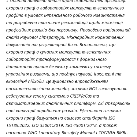
У статті наведено аналіз щодо особливостей організації
охорони праці в лабораторіях молекулярно-генетичного
профілю в умовах інтенсивного робочого навантаження
та розроблено практичні рекомендації щодо мінімізації
професійних ризиків для персоналу. Проведено порівняльний
аналіз наукової літератури, міжнародних нормативних
документів та регуляторної бази. Встановлено, що
охорона праці в сучасних молекулярно-генетичних
лабораторіях трансформувалася з формального
дотримання правил безпеки у комплексну систему
управління ризиками, що поєднує наукові, інженерні та
екологічні підходи. Це зумовлено впровадженням
високотехнологічних методів, зокрема NGS-сиквенування,
редагування геному системою CRISPR/Cas та
автоматизованих аналітичних платформ, які створюють
нові категорії виробничих ризиків. Ефективна система
охорони праці базується на вимогах стандартів ISO
15189:2022, ISO 35001:2019, ISO 45001:2018, а також
настанов WHO Laboratory Biosafety Manual і CDC/NIH BMBL.