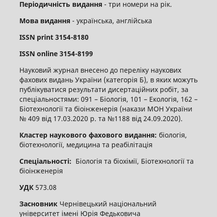
Періодичність видання
- три номери на рік.
Мова видання
- українська, англійська
ISSN
print
3154-8180
ISSN
online
3
154-8199
Науковий журнал внесено до переліку наукових
фахових видань України (категорія Б), в яких можуть
публікуватися результати дисертаційних робіт, за
спеціальностями: 091 – Біологія, 101 – Екологія, 162 –
Біотехнології та біоінженерія (накази МОН України
№ 409 від 17.03.2020 р. та №1188 від 24.09.2020).
Кластер наукового фахового видання:
біологія,
біотехнології, медицина та реабілітація
Спеціальності:
Біологія та біохімії, Біотехнології та
біоінженерія
УДК
573.08
Засновник
Чернівецький національний
університет імені Юрія Федьковича