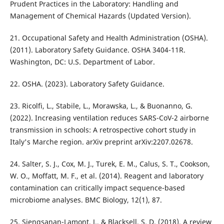
Prudent Practices in the Laboratory: Handling and
Management of Chemical Hazards (Updated Version).
21. Occupational Safety and Health Administration (OSHA).
(2011). Laboratory Safety Guidance. OSHA 3404-11R.
Washington, DC: U.S. Department of Labor.
22. OSHA. (2023). Laboratory Safety Guidance.
23. Ricolfi, L., Stabile, L., Morawska, L., & Buonanno, G.
(2022). Increasing ventilation reduces SARS-CoV-2 airborne
transmission in schools: A retrospective cohort study in
Italy's Marche region. arXiv preprint arXiv:2207.02678.
24. Salter, S. J., Cox, M. J., Turek, E. M., Calus, S. T., Cookson,
W. O., Moffatt, M. F., et al. (2014). Reagent and laboratory
contamination can critically impact sequence-based
microbiome analyses. BMC Biology, 12(1), 87.
25. Siengsanan-Lamont, J., & Blacksell, S. D. (2018). A review