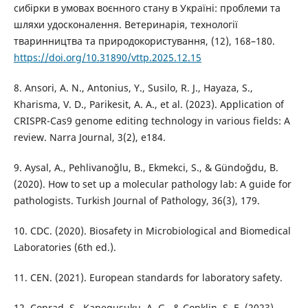
сибірки в умовах воєнного стану в Україні: проблеми та
шляхи удосконалення. Ветеринарія, технології
тваринництва та природокористування, (12), 168–180.
https://doi.org/10.31890/vttp.2025.12.15
8. Ansori, A. N., Antonius, Y., Susilo, R. J., Hayaza, S.,
Kharisma, V. D., Parikesit, A. A., et al. (2023). Application of
CRISPR-Cas9 genome editing technology in various fields: A
review. Narra Journal, 3(2), e184.
9. Aysal, A., Pehlivanoğlu, B., Ekmekci, S., & Gündoğdu, B.
(2020). How to set up a molecular pathology lab: A guide for
pathologists. Turkish Journal of Pathology, 36(3), 179.
10. CDC. (2020). Biosafety in Microbiological and Biomedical
Laboratories (6th ed.).
11. CEN. (2021). European standards for laboratory safety.
12. Conrad, S., Kanegusuku, A. G., & Conklin, S. E. (2023).