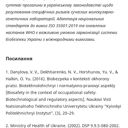
суттєві прогалини в українському законодавстві щодо
регулювання специфічних ризиків сучасних молекулярно-
генетичних лабораторій. Адаптація національних
стандартів до вимог ISO 35001:2019 та оновлених
настанов WHO є важливою умовою гармонізації системи
біобезпеки України з міжнародними вимогами.
Посилання
1. Danylova, V. V., Dekhtiarenko, N. V., Horshunov, Yu. V., &
Halkin, O. Yu. (2016). Biobezpeka v konteksti okhorony
pratsi. Biotekhnolohichnyi i normatyvno-pravovyi aspekty
[Biosafety in the context of occupational safety:
Biotechnological and regulatory aspects]. Naukovi Visti
Natsionalnoho Tekhnichnoho Universytetu Ukrainy "Kyivskyi
Politekhnichnyi Instytut", (3), 20–29.
2. Ministry of Health of Ukraine. (2002). DSP 9.9.5-080-2002.