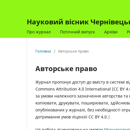
Науковий вісник Чернівецько
Про журнал
Поточний випуск
Архіви
Р
Головна
/
Авторське право
Авторське право
Журнал пропонує доступ до вмісту в системі ві
Commons Attribution 4.0 International (CC BY
за умови належного зазначення авторства та в
копіювати, друкувати, поширювати, здійснюва
опублікованих у журналі, без необхідності отр
дотримання умов ліцензії CC BY 4.0.|
Ця робота ліцензована на умовах
Міжнародної 