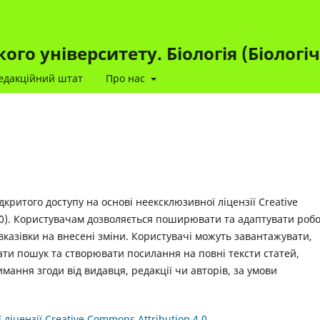
го університету. Біологія (Біологі
едакційний штат
Про нас
дкритого доступу на основі неексклюзивної ліцензії Creative
 4.0). Користувачам дозволяється поширювати та адаптувати робо
казівки на внесені зміни. Користувачі можуть завантажувати,
ти пошук та створювати посилання на повні тексти статей,
имання згоди від видавця, редакції чи авторів, за умови
ліцензії Creative Commons Attribution 4.0.