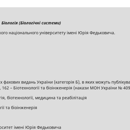
Біологія (Біологічні системи)
кого національного університету імені Юрія Федьковича.
 фахових видань України (категорія Б), в яких можуть публікув
я, 162 – Біотехнології та біоінженерія (накази МОН України № 409 
гія, біотехнології, медицина та реабілітація
огії та біоінженерія
рситет імені Юрія Федьковича