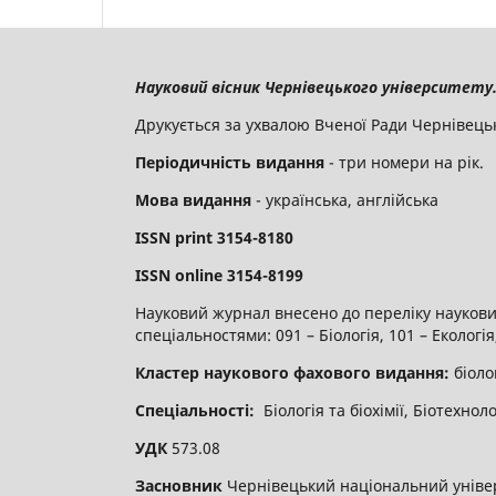
Науковий вісник Чернівецького університету. 
Друкується за ухвалою Вченої Ради Чернівець
Періодичність видання
- три номери на рік.
Мова видання
- українська, англійська
ISSN
print
3154-8180
ISSN
online
3
154-8199
Науковий журнал внесено до переліку наукових
спеціальностями: 091 – Біологія, 101 – Екологі
Кластер наукового фахового видання:
біоло
Спеціальності:
Біологія та біохімії, Біотехнол
УДК
573.08
Засновник
Чернівецький національний уніве