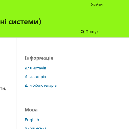
Увійти
чні системи)
Пошук
Інформація
Для читачів
Для авторів
Для бібліотекарів
ти,
Мова
English
Українська