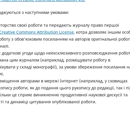
огоджуються з наступними умовами:
торство своєї роботи та передають журналу право першої
Creative Commons Attribution License
, котра дозволяє іншим осо
боту з обов'язковим посиланням на авторів оригінальної робо
налі.
і додаткові угоди щодо неексклюзивного розповсюдження робот
кована цим журналом (наприклад, розміщувати роботу в
ікувати у складі монографії), за умови збереження посилання н
і.
озміщення авторами в мережі Інтернет (наприклад, у сховищах
опису роботи, як до подання цього рукопису до редакції, так і пі
ільки це сприяє виникненню продуктивної наукової дискусії та
і та динаміці цитування опублікованої роботи.