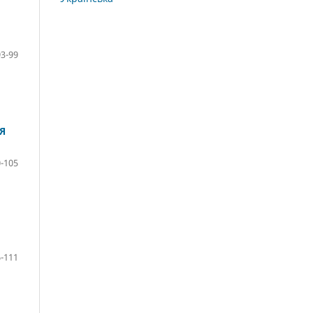
93-99
Я
-105
-111