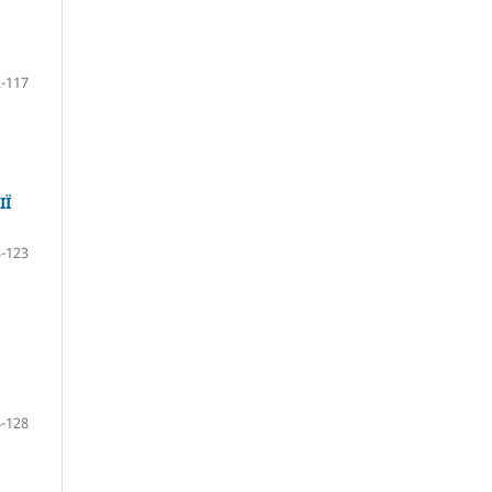
-117
ІЇ
-123
-128