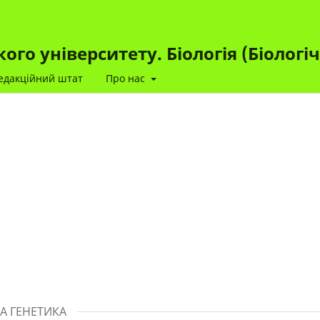
го університету. Біологія (Біологі
едакційний штат
Про нас
А ГЕНЕТИКА