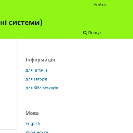
Увійти
чні системи)
Пошук
Інформація
Для читачів
Для авторів
Для бібліотекарів
Мова
English
Українська