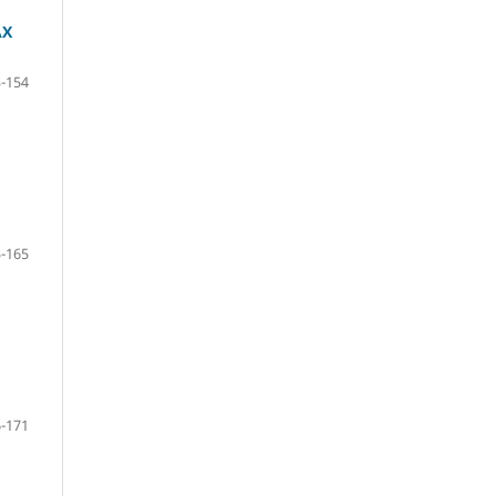
АХ
-154
-165
-171