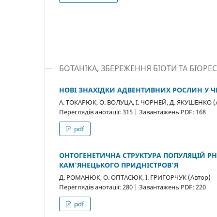
БОТАНІКА, ЗБЕРЕЖЕННЯ БІОТИ ТА БІОРЕС
НОВІ ЗНАХІДКИ АДВЕНТИВНИХ РОСЛИН У Ч
А. ТОКАРЮК, О. ВОЛУЦА, І. ЧОРНЕЙ, Д. ЯКУШЕНКО (
Переглядів анотації: 315 | Завантажень PDF: 168
pdf
ОНТОГЕНЕТИЧНА СТРУКТУРА ПОПУЛЯЦІЙ PH
КАМ’ЯНЕЦЬКОГО ПРИДНІСТРОВ’Я
Д. РОМАНЮК, О. ОПТАСЮК, І. ГРИГОРЧУК (Автор)
Переглядів анотації: 280 | Завантажень PDF: 220
pdf