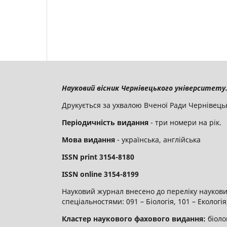
Науковий вісник Чернівецького університету. 
Друкується за ухвалою Вченої Ради Чернівець
Періодичність видання
- три номери на рік.
Мова видання
- українська, англійська
ISSN
print
3154-8180
ISSN
online
3
154-8199
Науковий журнал внесено до переліку наукових
спеціальностями: 091 – Біологія, 101 – Екологі
Кластер наукового фахового видання:
біоло