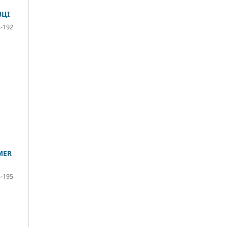
ВЦІ
-192
MER
-195