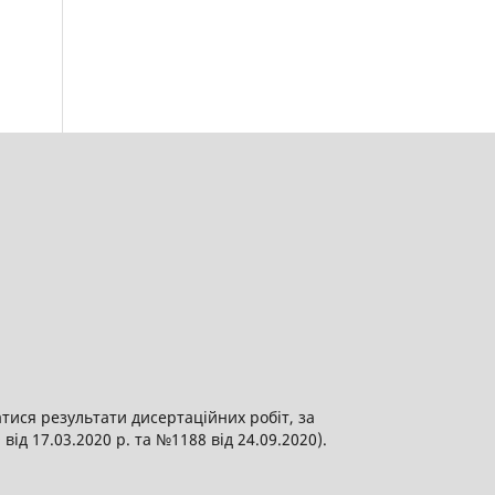
атися результати дисертаційних робіт, за
від 17.03.2020 р. та №1188 від 24.09.2020).