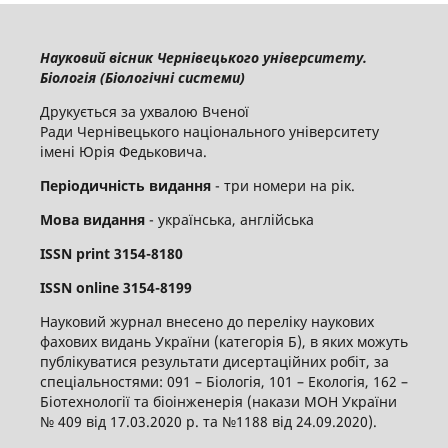
Науковий вісник Чернівецького університету.
Біологія (Біологічні системи)
Друкується за ухвалою Вченої
Ради Чернівецького національного університету
імені Юрія Федьковича.
Періодичність видання
- три номери на рік.
Мова видання
- українська, англійська
ISSN
print
3154-8180
ISSN
online
3
154-8199
Науковий журнал внесено до переліку наукових
фахових видань України (категорія Б), в яких можуть
публікуватися результати дисертаційних робіт, за
спеціальностями: 091 – Біологія, 101 – Екологія, 162 –
Біотехнології та біоінженерія (накази МОН України
№ 409 від 17.03.2020 р. та №1188 від 24.09.2020).