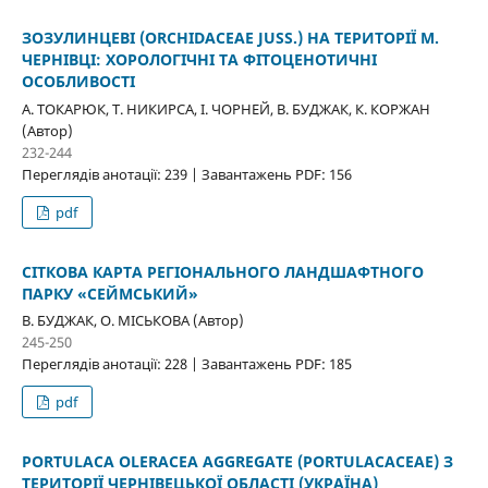
ЗОЗУЛИНЦЕВІ (ORCHIDACEAE JUSS.) НА ТЕРИТОРІЇ М.
ЧЕРНІВЦІ: ХОРОЛОГІЧНІ ТА ФІТОЦЕНОТИЧНІ
ОСОБЛИВОСТІ
А. ТОКАРЮК, Т. НИКИРСА, І. ЧОРНЕЙ, В. БУДЖАК, К. КОРЖАН
(Автор)
232-244
Переглядів анотації: 239 | Завантажень PDF: 156
pdf
СІТКОВА КАРТА РЕГІОНАЛЬНОГО ЛАНДШАФТНОГО
ПАРКУ «СЕЙМСЬКИЙ»
В. БУДЖАК, О. МІСЬКОВА (Автор)
245-250
Переглядів анотації: 228 | Завантажень PDF: 185
pdf
PORTULACA OLERACEA AGGREGATE (PORTULACACEAE) З
ТЕРИТОРІЇ ЧЕРНІВЕЦЬКОЇ ОБЛАСТІ (УКРАЇНА)