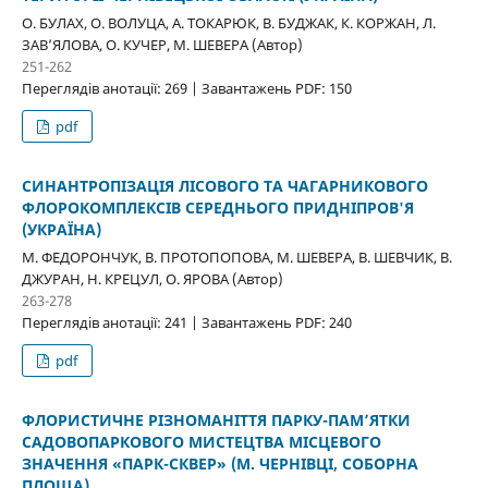
О. БУЛАХ, О. ВОЛУЦА, А. ТОКАРЮК, В. БУДЖАК, К. КОРЖАН, Л.
ЗАВ’ЯЛОВА, О. КУЧЕР, М. ШЕВЕРА (Автор)
251-262
Переглядів анотації: 269 | Завантажень PDF: 150
pdf
СИНАНТРОПІЗАЦІЯ ЛІСОВОГО ТА ЧАГАРНИКОВОГО
ФЛОРОКОМПЛЕКСІВ СЕРЕДНЬОГО ПРИДНІПРОВ'Я
(УКРАЇНА)
М. ФЕДОРОНЧУК, В. ПРОТОПОПОВА, М. ШЕВЕРА, В. ШЕВЧИК, В.
ДЖУРАН, Н. КРЕЦУЛ, О. ЯРОВА (Автор)
263-278
Переглядів анотації: 241 | Завантажень PDF: 240
pdf
ФЛОРИСТИЧНЕ РІЗНОМАНІТТЯ ПАРКУ-ПАМ’ЯТКИ
САДОВОПАРКОВОГО МИСТЕЦТВА МІСЦЕВОГО
ЗНАЧЕННЯ «ПАРК-СКВЕР» (М. ЧЕРНІВЦІ, СОБОРНА
ПЛОЩА)