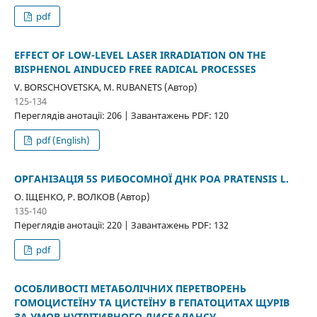
pdf
EFFECT OF LOW-LEVEL LASER IRRADIATION ON THE
BISPHENOL AINDUCED FREE RADICAL PROCESSES
V. BORSCHOVETSKA, M. RUBANETS (Автор)
125-134
Переглядів анотації: 206 | Завантажень PDF: 120
pdf (English)
ОРГАНІЗАЦІЯ 5S РИБОСОМНОЇ ДНК POA PRATENSIS L.
O. ІЩЕНКО, Р. ВОЛКОВ (Автор)
135-140
Переглядів анотації: 220 | Завантажень PDF: 132
pdf
ОСОБЛИВОСТІ МЕТАБОЛІЧНИХ ПЕРЕТВОРЕНЬ
ГОМОЦИСТЕЇНУ ТА ЦИСТЕЇНУ В ГЕПАТОЦИТАХ ЩУРІВ
ЗА УМОВ НУТРІТИВНОГО ДИСБАЛАНСУ