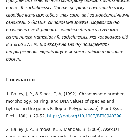
присутність генетичного матеріалу одного з батьківських
видів - R. sachalinensis. Проте, ці зразки показали близьку
спорідненість між собою, так само, як і за морфологічними
ознаками. У більше, як половини зразків, морфологічно
визначених як R. japonica, знайдено домішки в геномах
генетичного матеріалу R. sachalinensis, яка коливалась від
8,3 % до 57,6 %, що вказує на значну поширеність
інтрогресивної гібридизації між цими видами інвазійних
рослин.
Посилання
1. Bailey, J. P., & Stace, C. A. (1992). Chromosome number,
morphology, pairing, and DNA values of species and
hybrids in the genus Fallopia (Polygonaceae). Plant Syst.
Evol., 180(1), 29-52.
https://doi.org/10.1007/BF00940396
2. Bailey, J. P., Bímová, K., & Mandák, B. (2009). Asexual
spread versus sexual reproduction and evolution in