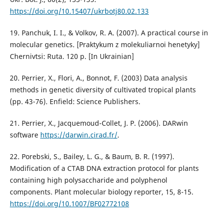
https://doi.org/10.15407/ukrbotj80.02.133
19. Panchuk, I. I., & Volkov, R. A. (2007). A practical course in
molecular genetics. [Praktykum z molekuliarnoi henetyky]
Chernivtsi: Ruta. 120 p. [In Ukrainian]
20. Perrier, X., Flori, A., Bonnot, F. (2003) Data analysis
methods in genetic diversity of cultivated tropical plants
(pp. 43-76). Enfield: Science Publishers.
21. Perrier, X., Jacquemoud-Collet, J. P. (2006). DARwin
software
https://darwin.cirad.fr/
.
22. Porebski, S., Bailey, L. G., & Baum, B. R. (1997).
Modification of a CTAB DNA extraction protocol for plants
containing high polysaccharide and polyphenol
components. Plant molecular biology reporter, 15, 8-15.
https://doi.org/10.1007/BF02772108