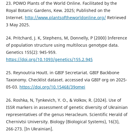
23. POWO Plants of the World Online. Facilitated by the
Royal Botanic Gardens, Kew. 2025; Published on the
Internet.
http://www.plantsoftheworldonline.org/
Retrieved
3 May 2025.
24. Pritchard, J. K, Stephens, M, Donnelly, P (2000) Inference
of population structure using multilocus genotype data.
Genetics 155(2): 945-959.
https://doi.org/10.1093/genetics/155.2.945
25. Reynoutria Houtt. in GBIF Secretariat. GBIF Backbone
Taxonomy. Checklist dataset. accessed via GBIF org on 2025-
05-03.
https://doi.org/10.15468/39omei
26. Roshka, N, Tynkevich, Y. O., & Volkov, R. (2024). Use of
ISSR markers in assessment of genetic diversity of Ukrainian
representatives of the genus Heracleum. Scientific Herald of
Chernivtsi University. Biology (Biological Systems), 16(3),
266-273. [In Ukrainian].