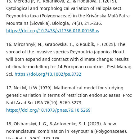
15. Mereďa Jr, P., Koláriková, Z., & Hodálová, I. (2019).
Cytological and morphological variation of Fallopia sect.
Reynoutria taxa (Polygonaceae) in the Krivánska Malá Fatra
Mountains (Slovakia). Biologia, 74(3), 215-236.
https://doi.org/10.2478/s11756-018-00168-w
16. Miroshnyk, N., Grabovska, T., & Roubík, H. (2025). The
spread of the invasive species Reynoutria japonica Houtt.
will both expand and contract with climate change: results
of climate modelling for 14 European countries. Pest Manag.
Sci.
https://doi.org/10.1002/ps.8732
17. Nei M, Li W (1979). Mathematical model for studying
genetic variation in terms of restriction endonucleases. Proc
Natl Acad Sci USA 76(10): 5269-5273.
https://doi.org/10.1073/pnas.76.10.5269
18. Olshanskyi, I. G., & Antonenko, S. I. (2023). A new
nomenclatural combination in Reynoutria (Polygonaceae).
Ukr. Bot. J., 80(2), 133-135.