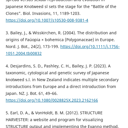
Japanese Knotweed sl sets the stage for the “Battle of the
Clones”. Biol. Invasions, 11, 1189-1203.
https://doi.org/10.1007/s10530-008-9381-4
3. Bailey, J., & Wisskirchen, R. (2004). The distribution and
origins of Faúopia × bohemica (Polygonaceae) in Europe.
Nord. J. Bot., 24(2), 173-199.
https://doi.org/10.1111/j.1756-
1051.2004.tb00832
4. Desjardins, S. D., Pashley, C. H., Bailey, J. P. (2023). A
taxonomic, cytological and genetic survey of Japanese
knotweed s.l. in New Zealand indicates multiple secondary
introductions from Europe and a direct introduction from
Japan. NZ. J. Bot. 61, 49–66.
https://doi.org/10.1080/0028825X.2023.2162166
5. Earl, D. A., & VonHoldt, B. M. (2012). STRUCTURE
HARVESTER: a website and program for visualizing
STRUCTURE output and implementing the Evanno method.