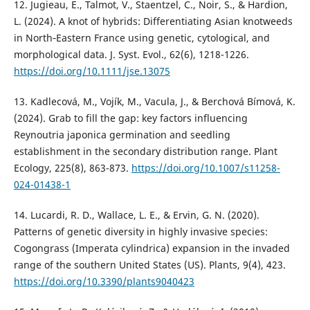
12. Jugieau, E., Talmot, V., Staentzel, C., Noir, S., & Hardion,
L. (2024). A knot of hybrids: Differentiating Asian knotweeds
in North‐Eastern France using genetic, cytological, and
morphological data. J. Syst. Evol., 62(6), 1218-1226.
https://doi.org/10.1111/jse.13075
13. Kadlecová, M., Vojík, M., Vacula, J., & Berchová Bímová, K.
(2024). Grab to fill the gap: key factors influencing
Reynoutria japonica germination and seedling
establishment in the secondary distribution range. Plant
Ecology, 225(8), 863-873.
https://doi.org/10.1007/s11258-
024-01438-1
14. Lucardi, R. D., Wallace, L. E., & Ervin, G. N. (2020).
Patterns of genetic diversity in highly invasive species:
Cogongrass (Imperata cylindrica) expansion in the invaded
range of the southern United States (US). Plants, 9(4), 423.
https://doi.org/10.3390/plants9040423