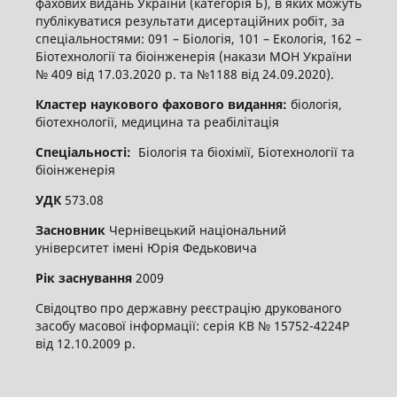
фахових видань України (категорія Б), в яких можуть
публікуватися результати дисертаційних робіт, за
спеціальностями: 091 – Біологія, 101 – Екологія, 162 –
Біотехнології та біоінженерія (накази МОН України
№ 409 від 17.03.2020 р. та №1188 від 24.09.2020).
Кластер наукового фахового видання:
біологія,
біотехнології, медицина та реабілітація
Спеціальності:
Біологія та біохімії, Біотехнології та
біоінженерія
УДК
573.08
Засновник
Чернівецький національний
університет імені Юрія Федьковича
Рік заснування
2009
Свідоцтво про державну реєстрацію друкованого
засобу масової інформації: серія КВ № 15752-4224Р
від 12.10.2009 р.