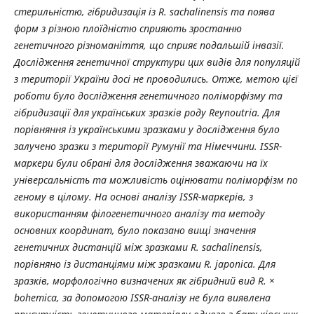
стерильністю, гібридизація із R. sachalinensis та поява
форм з різною плоїдністю сприяють зростанню
генетичного різноманіття, що сприяє подальшій інвазії.
Дослідження генетичної структури цих видів для популяцій
з території України досі не проводились. Отже, метою цієї
роботи було дослідження генетичного поліморфізму та
гібридизації для українських зразків роду Reynoutria. Для
порівняння із українськими зразками у дослідження було
залучено зразки з території Румунії та Німеччини. ISSR-
маркери були обрані для дослідження зважаючи на їх
універсальність та можливість оцінювати поліморфізм по
геному в цілому. На основі аналізу ISSR-маркерів, з
використанням філогенетичного аналізу та методу
основних координат, було показано вищі значення
генетичних дистанцій між зразками R. sachalinensis,
порівняно із дистанціями між зразками R. japonica. Для
зразків, морфологічно визначених як гібридний вид R. ×
bohemica, за допомогою ISSR-аналізу не була виявлена