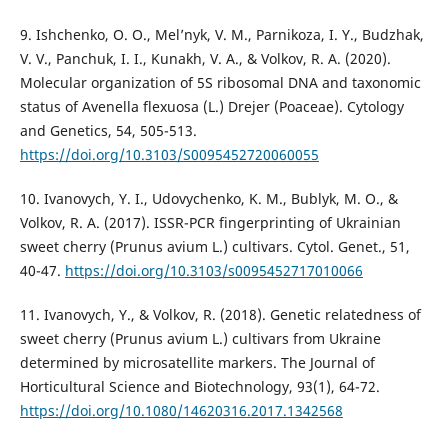
9. Ishchenko, O. O., Mel’nyk, V. M., Parnikoza, І. Y., Budzhak,
V. V., Panchuk, І. І., Kunakh, V. A., & Volkov, R. A. (2020).
Molecular organization of 5S ribosomal DNA and taxonomic
status of Avenella flexuosa (L.) Drejer (Poaceae). Cytology
and Genetics, 54, 505-513.
https://doi.org/10.3103/S0095452720060055
10. Ivanovych, Y. I., Udovychenko, K. M., Bublyk, M. O., &
Volkov, R. A. (2017). ISSR-PCR fingerprinting of Ukrainian
sweet cherry (Prunus avium L.) cultivars. Cytol. Genet., 51,
40-47.
https://doi.org/10.3103/s0095452717010066
11. Ivanovych, Y., & Volkov, R. (2018). Genetic relatedness of
sweet cherry (Prunus avium L.) cultivars from Ukraine
determined by microsatellite markers. The Journal of
Horticultural Science and Biotechnology, 93(1), 64-72.
https://doi.org/10.1080/14620316.2017.1342568