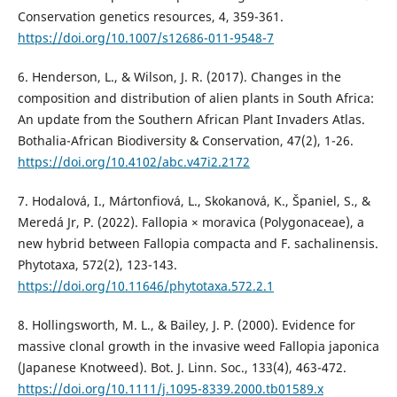
Conservation genetics resources, 4, 359-361.
https://doi.org/10.1007/s12686-011-9548-7
6. Henderson, L., & Wilson, J. R. (2017). Changes in the
composition and distribution of alien plants in South Africa:
An update from the Southern African Plant Invaders Atlas.
Bothalia-African Biodiversity & Conservation, 47(2), 1-26.
https://doi.org/10.4102/abc.v47i2.2172
7. Hodalová, I., Mártonfiová, L., Skokanová, K., Španiel, S., &
Meredá Jr, P. (2022). Fallopia × moravica (Polygonaceae), a
new hybrid between Fallopia compacta and F. sachalinensis.
Phytotaxa, 572(2), 123-143.
https://doi.org/10.11646/phytotaxa.572.2.1
8. Hollingsworth, M. L., & Bailey, J. P. (2000). Evidence for
massive clonal growth in the invasive weed Fallopia japonica
(Japanese Knotweed). Bot. J. Linn. Soc., 133(4), 463-472.
https://doi.org/10.1111/j.1095-8339.2000.tb01589.x