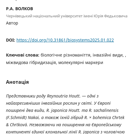
Р.А. ВОЛКОВ
Чернівецький національний університет імені Юрія Федьковича
Автор
DOI:
https://doi.org/10.31861/biosystems2025.01.022
Ключові слова:
біологічне різноманіття, інвазійні види, ,
міжвидова гібридизація, молекулярні маркери
Анотація
Представники роду Reynoutria Houtt. — одні з
найагресивніших інвазійних рослин у світі. У Європі
поширені два види, R. japonica Houtt. та R. sachalinensis
(F.Schmidt) Nakai, а також їхній гібрид R. × bohemica Chrtek
& Chrtková. Незважаючи на поширення на Європейському
континенті єдиної клональної лінії R. japonica з чоловічою