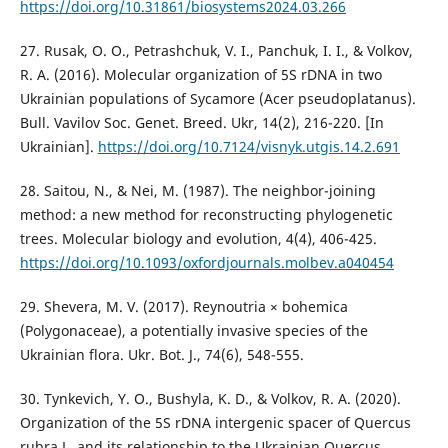
https://doi.org/10.31861/biosystems2024.03.266
27. Rusak, O. O., Petrashchuk, V. I., Panchuk, I. I., & Volkov,
R. A. (2016). Molecular organization of 5S rDNA in two
Ukrainian populations of Sycamore (Acer pseudoplatanus).
Bull. Vavilov Soc. Genet. Breed. Ukr, 14(2), 216-220. [In
Ukrainian].
https://doi.org/10.7124/visnyk.utgis.14.2.691
28. Saitou, N., & Nei, M. (1987). The neighbor-joining
method: a new method for reconstructing phylogenetic
trees. Molecular biology and evolution, 4(4), 406-425.
https://doi.org/10.1093/oxfordjournals.molbev.a040454
29. Shevera, M. V. (2017). Reynoutria × bohemica
(Polygonaceae), a potentially invasive species of the
Ukrainian flora. Ukr. Bot. J., 74(6), 548-555.
30. Tynkevich, Y. O., Bushyla, K. D., & Volkov, R. A. (2020).
Organization of the 5S rDNA intergenic spacer of Quercus
rubra L. and its relationship to the Ukrainian Quercus