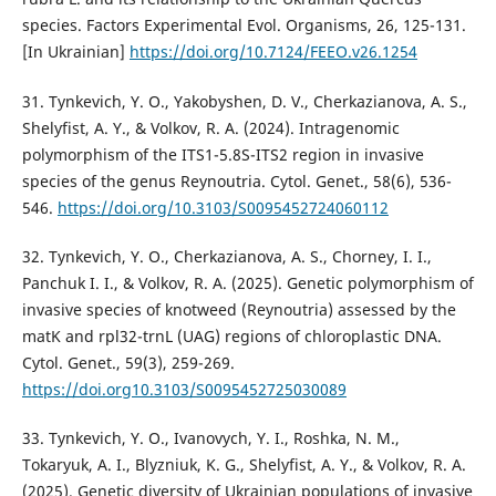
species. Factors Experimental Evol. Organisms, 26, 125-131.
[In Ukrainian]
https://doi.org/10.7124/FEEO.v26.1254
31. Tynkevich, Y. O., Yakobyshen, D. V., Cherkazianova, A. S.,
Shelyfist, A. Y., & Volkov, R. A. (2024). Intragenomic
polymorphism of the ITS1-5.8S-ITS2 region in invasive
species of the genus Reynoutria. Cytol. Genet., 58(6), 536-
546.
https://doi.org/10.3103/S0095452724060112
32. Tynkevich, Y. O., Cherkazianova, A. S., Chorney, I. I.,
Panchuk I. I., & Volkov, R. A. (2025). Genetic polymorphism of
invasive species of knotweed (Reynoutria) assessed by the
matK and rpl32-trnL (UAG) regions of chloroplastic DNA.
Cytol. Genet., 59(3), 259-269.
https://doi.org10.3103/S0095452725030089
33. Tynkevich, Y. O., Ivanovych, Y. I., Roshka, N. M.,
Tokaryuk, A. I., Blyzniuk, K. G., Shelyfist, A. Y., & Volkov, R. A.
(2025). Genetic diversity of Ukrainian populations of invasive