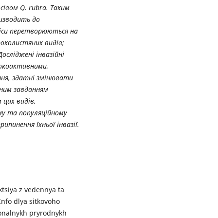
сівом Q. rubra. Таким
ризводить до
ліси перетворюються на
роколистяних видів;
Досліджені інвазійні
исокоактивними,
ня, здатні змінювати
дним завданням
 цих видів,
му та популяційному
ипинення їхньої інвазії.
uktsiya z vedennya ta
nfo dlya sitkovoho
ionalnykh pryrodnykh