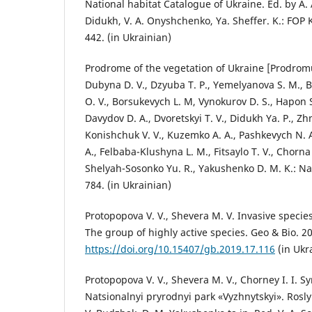
National habitat Catalogue of Ukraine. Ed. by A.
Didukh, V. A. Onyshchenko, Ya. Sheffer. K.: FOP 
442. (in Ukrainian)
Prodrome of the vegetation of Ukraine [Prodromu
Dubyna D. V., Dzyuba T. P., Yemelyanova S. M., B
O. V., Borsukevych L. M, Vynokurov D. S., Hapon S
Davydov D. A., Dvoretskyi T. V., Didukh Ya. P., Zh
Konishchuk V. V., Kuzemko A. A., Pashkevych N. A.
A., Felbaba-Klushyna L. M., Fitsaylo T. V., Chorna 
Shelyah-Sosonko Yu. R., Yakushenko D. M. K.: N
784. (in Ukrainian)
Protopopova V. V., Shevera M. V. Invasive species 
The group of highly active species. Geo & Bio. 2
https://doi.org/10.15407/gb.2019.17.116
(in Ukr
Protopopova V. V., Shevera M. V., Chorney I. I. Sy
Natsionalnyi pryrodnyi park «Vyzhnytskyi». Roslynn