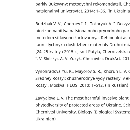
parkiv Bukovyny: metodychni rekomendatsii. Cher
natsionalnyi universytet. 2014: 1–36. (in Ukraini
Budzhak V. V., Chorney I. I., Tokaryuk A. I. Do v
bioriznomanittya natsionalnoho pryrodnoho par
metodom sitkovoho kartuvannya. Rehionalni aspe
faunistychnykh doslidzhen: materialy Druhoi miz
(24–25 kvitnya 2015 r., smt Putyla, Chernivetska 
I. V. Skilskyi, A. V. Yuzyk. Chernivtsi: DrukArt. 20
Vynohradova Yu. K., Mayorov S. R., Khorun L. V.
Sredney Rossyi: chuzherodnye vydy rastenyi v 
Rossyi. Moskva: HEOS. 2010: 1–512. (in Russian)
Zav’yalova L. V. The most harmful invasive plant 
phytodiversity of protected areas of Ukraine. Scie
Chernivtsi University. Biology (Biological Systems
Ukrainian)