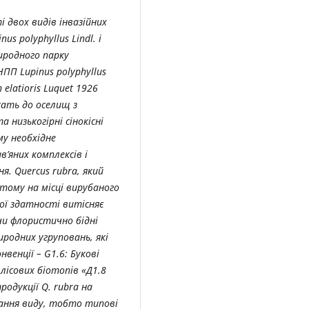
 двох видів інвазійних
s polyphyllus Lindl. і
иродного парку
ПП Lupinus polyphyllus
 elatioris Luquet 1926
ежать до оселищ з
та низькогірні сінокісні
му необхідне
’яних комплексів і
я. Quercus rubra, який
тому на місці вирубаного
ої здатності витісняє
и флористично бідні
родних угруповань, які
венції – G1.6: Букові
лісових біотопів «Д1.8
родукції Q. rubra на
жання виду, тобто типові