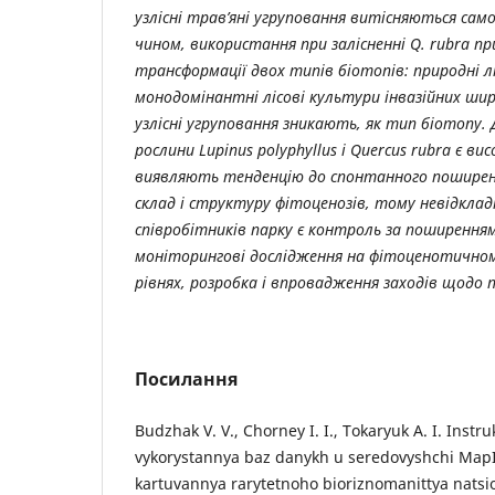
узлісні трав’яні угруповання витісняються само
чином, використання при залісненні Q. rubra п
трансформації двох типів біотопів: природні 
монодомінантні лісові культури інвазійних ши
узлісні угруповання зникають, як тип біотопу. 
рослини Lupinus polyphyllus і Quercus rubra є в
виявляють тенденцію до спонтанного поширен
склад і структуру фітоценозів, тому невідкла
співробітників парку є контроль за поширенням
моніторингові дослідження на фітоценотично
рівнях, розробка і впровадження заходів щодо пр
Посилання
Budzhak V. V., Chorney I. I., Tokaryuk A. I. Instr
vykorystannya baz danykh u seredovyshchi MapI
kartuvannya rarytetnoho bioriznomanittya nats