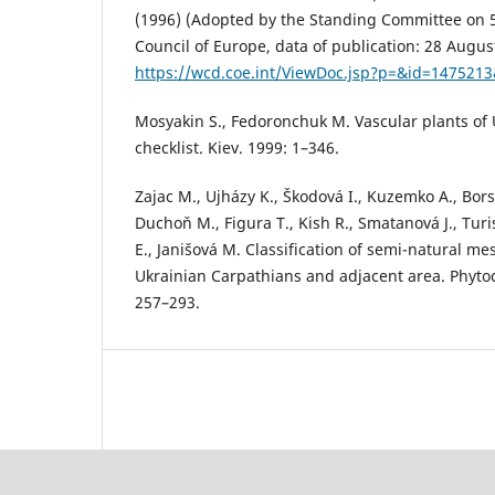
(1996) (Adopted by the Standing Committee on 
Council of Europe, data of publication: 28 Augus
https://wcd.coe.int/ViewDoc.jsp?p=&id=1475213
Mosyakin S., Fedoronchuk M. Vascular plants of
checklist. Kiev. 1999: 1–346.
Zajac M., Ujházy K., Škodová I., Kuzemko A., Bors
Duchoň M., Figura T., Kish R., Smatanová J., Turis
E., Janišová M. Classification of semi-natural me
Ukrainian Carpathians and adjacent area. Phytoc
257–293.