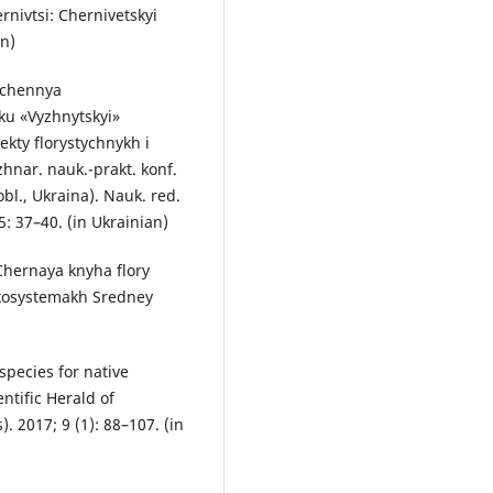
nivtsi: Chernivetskyi
an)
yvchennya
ku «Vyzhnytskyi»
kty florystychnykh i
hnar. nauk.-prakt. konf.
obl., Ukraina). Nauk. red.
15: 37–40. (in Ukrainian)
 Chernaya knyha flory
ekosystemakh Sredney
species for native
ntific Herald of
). 2017; 9 (1): 88–107. (in