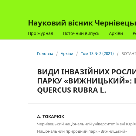
Науковий вісник Чернівецько
Про журнал
Поточний випуск
Архіви
Р
Головна
/
Архіви
/
Том 13 № 2 (2021)
/
БОТАНІ
ВИДИ ІНВАЗІЙНИХ РОСЛ
ПАРКУ «ВИЖНИЦЬКИЙ»: LU
QUERCUS RUBRA L.
А. ТОКАРЮК
Чернівецький національний університет імені Юрі
Національний природний парк «Вижницький»