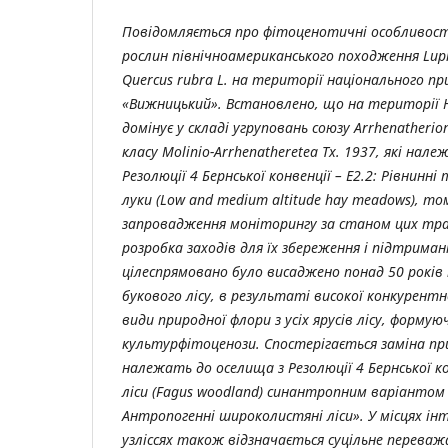
Повідомляється про фітоценотичні особливості
рослин північноамериканського походження Lupinu
Quercus rubra
L
. на території національного пр
«Вижницький». Встановлено, що на території Н
домінує у складі угруповань союзу Arrhenatherion
класу Molinio-Arrhenatheretea Tx. 1937, які нал
Резолюції 4 Бернської конвенції – E2.2: Рівнинні 
луки (Low and medium altitude hay meadows), то
запровадження моніторингу за станом цих трав
розробка заходів для їх збереження і підтриманн
цілеспрямовано було висаджено понад 50 років 
букового лісу, в
результаті високої конкурентн
види природної флори з усіх ярусів лісу,
формуюч
культурфітоценози. Спостерігається заміна при
належать до оселища з Резолюції 4 Бернської кон
ліси (Fagus woodland) синантропним варіантом 
Антропогенні широколистяні ліси». У місцях інт
узліссях також відзначається суцільне перева