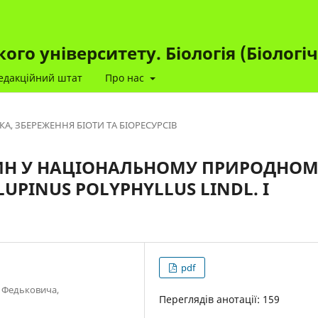
го університету. Біологія (Біологі
едакційний штат
Про нас
КА, ЗБЕРЕЖЕННЯ БІОТИ ТА БІОРЕСУРСІВ
ИН У НАЦІОНАЛЬНОМУ ПРИРОДНО
PINUS POLYPHYLLUS LINDL. І
pdf
я Федьковича,
Переглядів анотації: 159