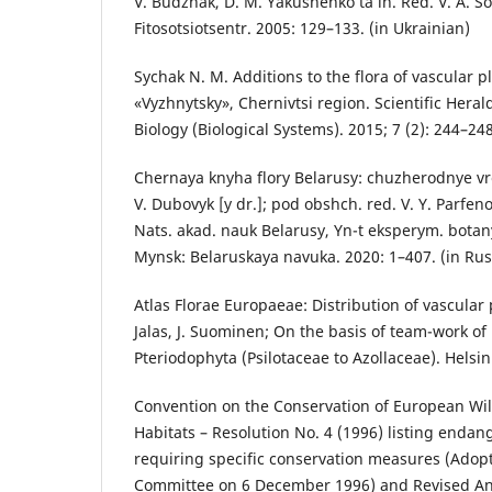
V. Budzhak, D. M. Yakushenko ta in. Red. V. A. S
Fitosotsiotsentr. 2005: 129–133. (in Ukrainian)
Sychak N. M. Additions to the flora of vascular 
«Vyzhnytsky», Chernivtsi region. Scientific Herald
Biology (Biological Systems). 2015; 7 (2): 244–248
Chernaya knyha flory Belarusy: chuzherodnye vr
V. Dubovyk [y dr.]; pod obshch. red. V. Y. Parfen
Nats. akad. nauk Belarusy, Yn-t eksperym. botan
Mynsk: Belaruskaya navuka. 2020: 1–407. (in Rus
Atlas Florae Europaeae: Distribution of vascular p
Jalas, J. Suominen; On the basis of team-work of
Pteriodophyta (Psilotaceae to Azollaceae). Helsin
Convention on the Conservation of European Wil
Habitats – Resolution No. 4 (1996) listing endan
requiring specific conservation measures (Adop
Committee on 6 December 1996) and Revised Ann