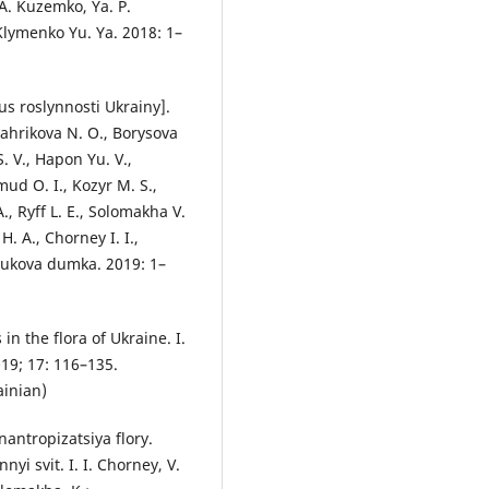
 A. Kuzemko, Ya. P.
Klymenko Yu. Ya. 2018: 1–
s roslynnosti Ukrainy].
ahrikova N. O., Borysova
. V., Hapon Yu. V.,
mud O. I., Kozyr M. S.,
, Ryff L. E., Solomakha V.
H. A., Chorney I. I.,
aukova dumka. 2019: 1–
in the flora of Ukraine. I.
019; 17: 116–135.
ainian)
nantropizatsiya flory.
yi svit. I. I. Chorney, V.