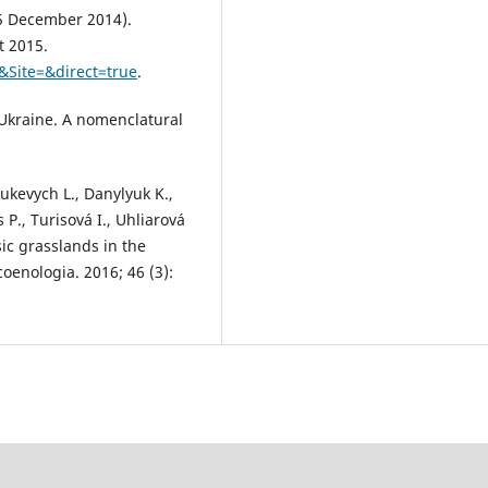
5 December 2014).
t 2015.
&Site=&direct=true
.
 Ukraine. A nomenclatural
ukevych L., Danylyuk K.,
 P., Turisová I., Uhliarová
sic grasslands in the
oenologia. 2016; 46 (3):