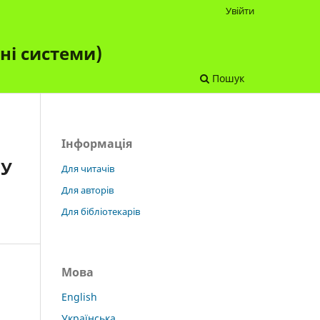
Увійти
чні системи)
Пошук
Інформація
МУ
Для читачів
Для авторів
Для бібліотекарів
Мова
English
Українська