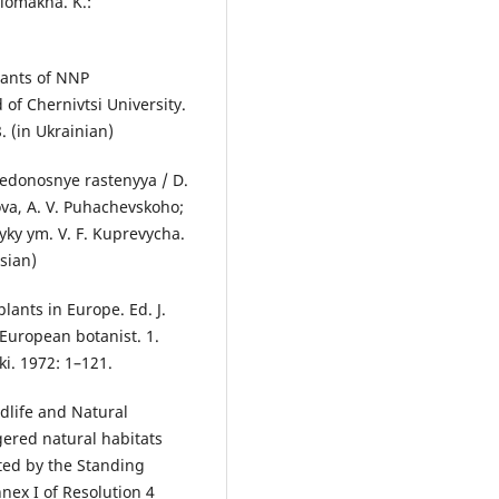
olomakha. K.:
plants of NNP
 of Chernivtsi University.
. (in Ukrainian)
edonosnye rastenyya / D.
ova, A. V. Puhachevskoho;
yky ym. V. F. Kuprevycha.
sian)
lants in Europe. Ed. J.
 European botanist. 1.
ki. 1972: 1–121.
dlife and Natural
gered natural habitats
ted by the Standing
ex I of Resolution 4