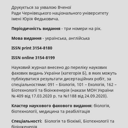
Друкується за ухвалою Вченої
Ради Чернівецького національного університету
імені Юрія Федьковича.
Періодичність видання
- три номери на рік.
Мова видання
- українська, англійська
ISSN
print
3154-8180
ISSN
online
3
154-8199
Науковий журнал внесено до переліку наукових
фахових видань України (категорія Б), в яких можуть
публікуватися результати дисертаційних робіт, за
спеціальностями: 091 – Біологія, 101 – Екологія, 162 –
Біотехнології та біоінженерія (накази МОН України
№ 409 від 17.03.2020 р. та №1188 від 24.09.2020).
Кластер наукового фахового видання:
біологія,
біотехнології, медицина та реабілітація
Спеціальності:
Біологія та біохімії, Біотехнології та
біоінженерія