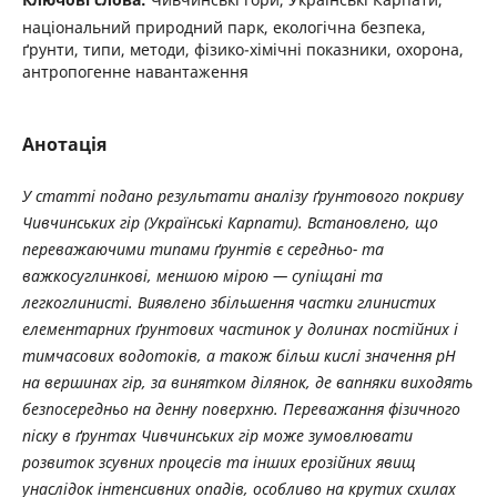
національний природний парк, екологічна безпека,
ґрунти, типи, методи, фізико-хімічні показники, охорона,
антропогенне навантаження
Анотація
У статті подано результати аналізу ґрунтового покриву
Чивчинських гір (Українські Карпати). Встановлено, що
переважаючими типами ґрунтів є середньо- та
важкосуглинкові, меншою мірою — супіщані та
легкоглинисті. Виявлено збільшення частки глинистих
елементарних ґрунтових частинок у долинах постійних і
тимчасових водотоків, а також більш кислі значення pH
на вершинах гір, за винятком ділянок, де вапняки виходять
безпосередньо на денну поверхню. Переважання фізичного
піску в ґрунтах Чивчинських гір може зумовлювати
розвиток зсувних процесів та інших ерозійних явищ
унаслідок інтенсивних опадів, особливо на крутих схилах