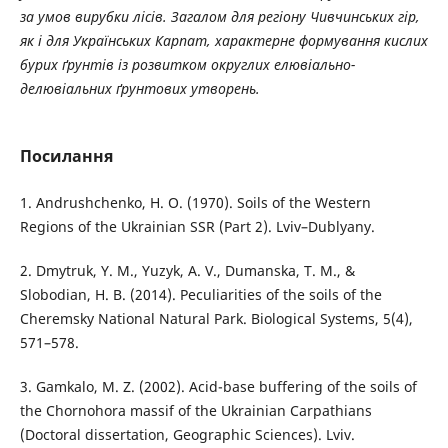
за умов вирубки лісів. Загалом для регіону Чивчинських гір,
як і для Українських Карпат, характерне формування кислих
бурих ґрунтів із розвитком округлих елювіально-
делювіальних ґрунтових утворень.
Посилання
1. Andrushchenko, H. O. (1970). Soils of the Western
Regions of the Ukrainian SSR (Part 2). Lviv–Dublyany.
2. Dmytruk, Y. M., Yuzyk, A. V., Dumanska, T. M., &
Slobodian, H. B. (2014). Peculiarities of the soils of the
Cheremsky National Natural Park. Biological Systems, 5(4),
571–578.
3. Gamkalo, M. Z. (2002). Acid-base buffering of the soils of
the Chornohora massif of the Ukrainian Carpathians
(Doctoral dissertation, Geographic Sciences). Lviv.