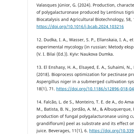
Valasques Júnior, G. (2024). Production, charact
of polygalacturonase produced by Lentinus tigr
Biocatalysis and Agricultural Biotechnology, 58,
https://doi.org/10.1016/j.bcab.2024.103216
12. Dudka, I. A., Wasser, S. P., Ellanskaia, I. A., 
experimental mycology (in russian: Metody eksp
(V. I. Bilai (Ed.)). Kyiv: Naukova Dumka.
13. El Enshasy, H. A., Elsayed, E. A., Suhaimi, N.,
(2018). Bioprocess optimization for pectinase p
Aspergillus niger in a submerged cultivation s
18(1), 71.
https://doi.org/10.1186/s12896-018-0
14. Falcão, L. de S., Monteiro, T. E. de A., do Amar
M., Batista, B. N., Jordão, A. M., & Albuquerque,
production of fungal polygalacturonase using
grandiflorum) peel as substrate and its effect on
juice. Beverages, 11(1), 6.
https://doi.org/10.3