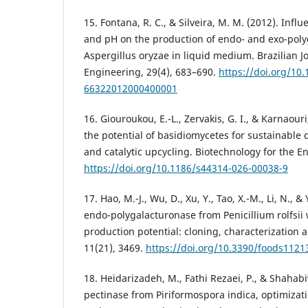
15. Fontana, R. C., & Silveira, M. M. (2012). Influ
and pH on the production of endo- and exo-pol
Aspergillus oryzae in liquid medium. Brazilian J
Engineering, 29(4), 683–690.
https://doi.org/10
66322012000400001
16. Giouroukou, E.-L., Zervakis, G. I., & Karnaour
the potential of basidiomycetes for sustainable 
and catalytic upcycling. Biotechnology for the En
https://doi.org/10.1186/s44314-026-00038-9
17. Hao, M.-J., Wu, D., Xu, Y., Tao, X.-M., Li, N., &
endo-polygalacturonase from Penicillium rolfsii 
production potential: cloning, characterization 
11(21), 3469.
https://doi.org/10.3390/foods1121
18. Heidarizadeh, M., Fathi Rezaei, P., & Shahabi
pectinase from Piriformospora indica, optimiza