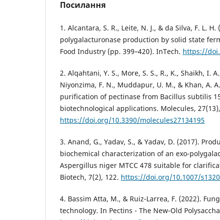
Посилання
1. Alcantara, S. R., Leite, N. J., & da Silva, F. L. H
polygalacturonase production by solid state fer
Food Industry (pp. 399–420). InTech.
https://do
2. Alqahtani, Y. S., More, S. S., R., K., Shaikh, I. A.,
Niyonzima, F. N., Muddapur, U. M., & Khan, A. A
purification of pectinase from Bacillus subtilis 
biotechnological applications. Molecules, 27(13)
https://doi.org/10.3390/molecules27134195
3. Anand, G., Yadav, S., & Yadav, D. (2017). Prod
biochemical characterization of an exo-polygal
Aspergillus niger MTCC 478 suitable for clarifica
Biotech, 7(2), 122.
https://doi.org/10.1007/s132
4. Bassim Atta, M., & Ruiz-Larrea, F. (2022). Fun
technology. In Pectins - The New-Old Polysacch