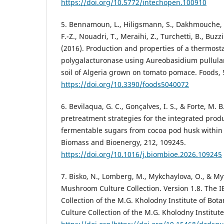
https://doi.org/10.5772/intechopen.100910
5. Bennamoun, L., Hiligsmann, S., Dakhmouche, S.
F.-Z., Nouadri, T., Meraihi, Z., Turchetti, B., Buzzi
(2016). Production and properties of a thermosta
polygalacturonase using Aureobasidium pullula
soil of Algeria grown on tomato pomace. Foods, 5
https://doi.org/10.3390/foods5040072
6. Bevilaqua, G. C., Gonçalves, I. S., & Forte, M. 
pretreatment strategies for the integrated prod
fermentable sugars from cocoa pod husk within 
Biomass and Bioenergy, 212, 109245.
https://doi.org/10.1016/j.biombioe.2026.109245
7. Bisko, N., Lomberg, M., Mykchaylova, O., & My
Mushroom Culture Collection. Version 1.8. The
Collection of the M.G. Kholodny Institute of Bo
Culture Collection of the M.G. Kholodny Institute