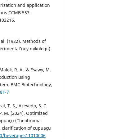
erization and application
inus CCMB 553.
 103216.
et al. (1982). Methods of
erimental’noy mikologii)
 Malek, R. A., & Esawy, M.
roduction using
ystem. BMC Biotechnology,
481-7
al, T. S., Azevedo, S. C.
 P. M. (2024). Optimized
 cupuaçu (Theobroma
 clarification of cupuaçu
390/beverages11010006