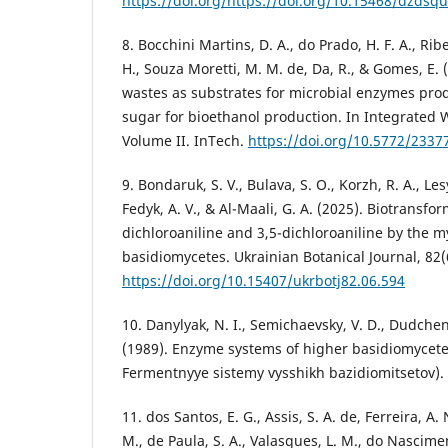
https://doi.org/https://doi.org/10.15468/dzdsqu
8. Bocchini Martins, D. A., do Prado, H. F. A., Ribei
H., Souza Moretti, M. M. de, Da, R., & Gomes, E. 
wastes as substrates for microbial enzymes pro
sugar for bioethanol production. In Integrate
Volume II. InTech.
https://doi.org/10.5772/2337
9. Bondaruk, S. V., Bulava, S. O., Korzh, R. A., Lesy
Fedyk, A. V., & Al-Maali, G. A. (2025). Biotransfor
dichloroaniline and 3,5-dichloroaniline by the m
basidiomycetes. Ukrainian Botanical Journal, 82(
https://doi.org/10.15407/ukrbotj82.06.594
10. Danylyak, N. I., Semichaevsky, V. D., Dudchenk
(1989). Enzyme systems of higher basidiomycetes
Fermentnyye sistemy vysshikh bazidiomitsetov).
11. dos Santos, E. G., Assis, S. A. de, Ferreira, A
M., de Paula, S. A., Valasques, L. M., do Nascimen