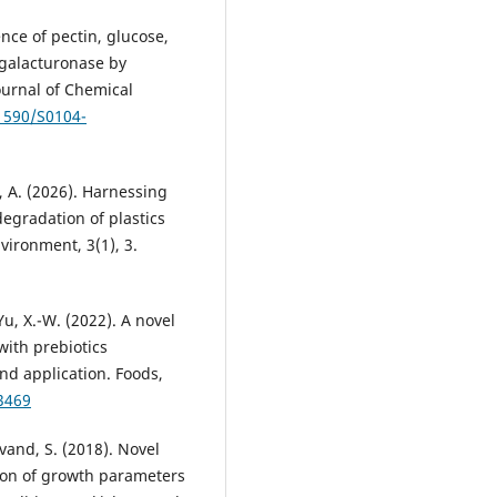
ence of pectin, glucose,
ygalacturonase by
ournal of Chemical
.1590/S0104-
i, A. (2026). Harnessing
degradation of plastics
vironment, 3(1), 3.
 Yu, X.-W. (2022). A novel
with prebiotics
and application. Foods,
3469
vand, S. (2018). Novel
tion of growth parameters