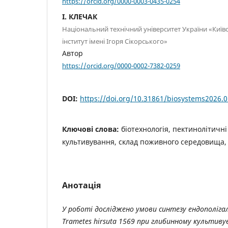
https://orcid.org/0000-0003-0435-0254
І. КЛЕЧАК
Національний технічний університет України «Київ
інститут імені Ігоря Сікорського»
Автор
https://orcid.org/0000-0002-7382-0259
DOI:
https://doi.org/10.31861/biosystems2026.0
Ключові слова:
біотехнологія, пектинолітичн
культивування, склад поживного середовища,
Анотація
У роботі досліджено умови синтезу ендополі
Trametes hirsuta 1569 при глибинному культиву