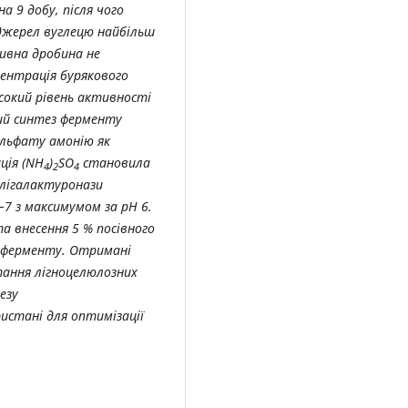
 9 добу, після чого
 джерел вуглецю найбільш
ивна дробина не
ентрація бурякового
сокий рівень активності
ий синтез ферменту
ульфату амонію як
ція (NH
)
SO
становила
4
2
4
олігалактуронази
–7 з максимумом за pH 6.
а внесення 5 % посівного
 ферменту. Отримані
тання лігноцелюлозних
езу
стані для оптимізації