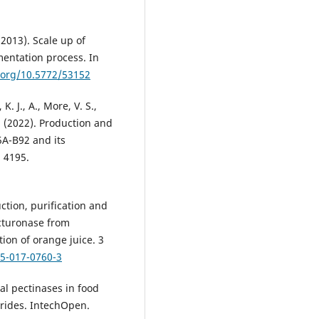
. (2013). Scale up of
mentation process. In
i.org/10.5772/53152
 K. J., A., More, V. S.,
. (2022). Production and
15A-B92 and its
, 4195.
uction, purification and
acturonase from
tion of orange juice. 3
05-017-0760-3
gal pectinases in food
arides. IntechOpen.