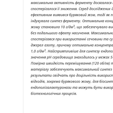
максимальна активність ферменту досягалася на
спостерігалося її зниження. Серед досліджених
ефективним виявився буряковий жом, тоді як п
індукувала синтез ферменту. Оптимальна конц
3
жому становила 10 г/дм
, що забезпечувало ви
без подальшого ефекту насичення. Максимальн
спостерігався при використанні сечовини та с
джерел азоту, причому оптимальна концентра
3
1,0 г/дм
. Найсприятливіше для синтезу ендоп
значення pH середовища знаходилось у межах 5
Помірна швидкість перемішування (120 об/хв) т
матеріалу забезпечують максимальний синтез
результати свідчать про доцільність викорис
відходів, зокрема бурякового жому, для біосинт
ендополігалактуронази та можуть бути викори
біотехнологічних процесів.