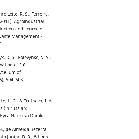
ro Leite, R. S., Ferreira,
(2011). Agroindustrial
duction and source of
d Waste Management -
7
k, D. S., Polovynko, V. V.,
mation of 2,6-
ycelium of
6), 594–603.
o, L. G., & Trutneva, I. A.
 (in russian:
 Kyiv: Naukova Dumka.
. N., de Almeida Bezerra,
to Junior, B. B., & Lima