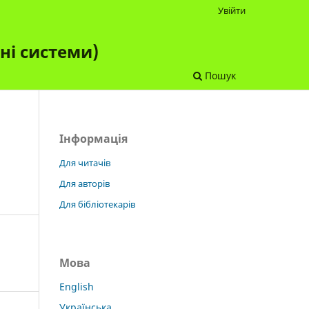
Увійти
чні системи)
Пошук
Інформація
Для читачів
Для авторів
Для бібліотекарів
Мова
English
Українська