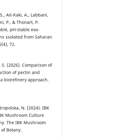
, Ait-Kaki, A., Labbani,
ni, P., & Thonart, P.
ble, pH-stable exo-
ns ssolated from Saharan
(4), 72.
B. S. (2026). Comparison of
uction of pectin and
a biorefinery approach.
tropolska, N. (2024). IBK
 IBK Mushroom Culture
tany. The IBK Mushroom
 of Botany.