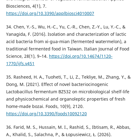
Biosciences, 4(1), 7.
https://doi.org/10.3390/applbiosci4010007
34. Chen, Y.-S., Wu, H.-C., Yu, C.-R., Chen, Z.-Y., Lu, Y.-C., &
Yanagida, F. (2016). Isolation and characterization of lactic
acid bacteria from xi-gua-mian (fermented watermelon), a
traditional fermented food in Taiwan. Italian Journal of Food
Science, 28(1), 9–14.
https://doi.org/10.14674/1120-
1770/ijfs.v451
35. Rasheed, H. A., Tuoheti, T., Li, Z., Tekliye, M., Zhang, Y., &
Dong, M. (2021). Effect of novel bacteriocinogenic
Lactobacillus fermentum BZ532 on microbiological shelf-life
and physicochemical and organoleptic properties of fresh
home-made bozai. Foods, 10(9), 2120.
https://doi.org/10.3390/foods10092120
36. Farid, M. S., Hussain, M. I., Rashid, S., Ibtisam, R., Abbas,
A., Khalid, S., Salachna, P., & Łopusiewicz, Ł. (2026).