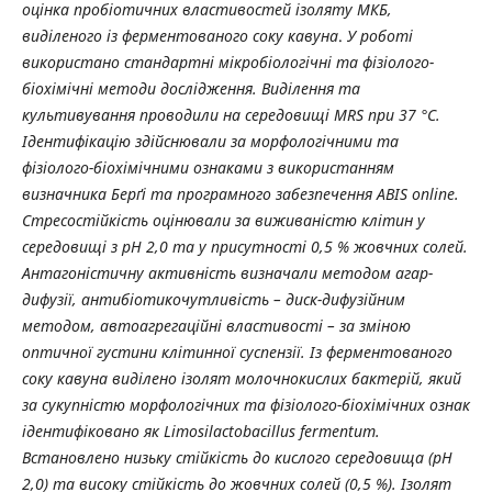
оцінка пробіотичних властивостей ізоляту МКБ,
виділеного із ферментованого соку кавуна
.
У роботі
використано стандартні мікробіологічні та фізіолого-
біохімічні методи дослідження. Виділення та
культивування проводили на середовищі MRS при 37 °С.
Ідентифікацію здійснювали за морфологічними та
фізіолого-біохімічними ознаками з використанням
визначника Берґі та програмного забезпечення ABIS online.
Стресостійкість оцінювали за виживаністю клітин у
середовищі з рН 2,0 та у присутності 0,5 % жовчних солей.
Антагоністичну активність визначали методом агар-
дифузії, антибіотикочутливість – диск-дифузійним
методом, автоагрегаційні властивості – за зміною
оптичної густини клітинної суспензії. Із ферментованого
соку кавуна виділено ізолят молочнокислих бактерій, який
за сукупністю морфологічних та фізіолого-біохімічних ознак
ідентифіковано як Limosilactobacillus fermentum.
Встановлено низьку стійкість до кислого середовища (рН
2,0) та високу стійкість до жовчних солей (0,5 %). Ізолят