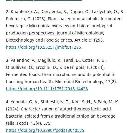
2. Khablenko, A., Danylenko, S., Dugan, O., Lakiychuk, O., &
Potemska, O. (2025). Plant-based non-alcoholic fermented
beverages: Microbiota overview and biotechnological
production perspectives. Journal of Microbiology,
Biotechnology and Food Sciences, Article e11295.
https://doi.org/10.55251/jmbfs.11295
3. Valentino, V., Magliulo, R., Farsi, D., Cotter, P. D.,
O'Sullivan, O., Ercolini, D., & De Filippis, F. (2024).
Fermented foods, their microbiome and its potential in
boosting human health. Microbial Biotechnology, 17(2).
https://doi.org/10.1111/1751-7915.14428
4. Yehuala, G. A., Shibeshi, N. T., Kim, S.-H., & Park, M.-K.
(2024). Characterization of autochthonous lactic acid
bacteria isolated from a traditional ethiopian beverage,
tella. Foods, 13(4), 575.
https://doi.org/10.3390/foods13040575