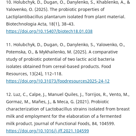
10. Holubchyk, D., Dugan, O., Danylenko, S., Khablenko, A., &
Yalovenko, O. (2025). The probiotic properties of
Lactiplantibacillus plantarum isolated from plant material.
Biotechnologia Acta, 18(1), 38–43.
https://doi.org/10.15407/biotech18.01.038
11. Holubchyk, D., Dugan, O., Danylenko, S., Yalovenko, O.,
Potemska, O., & Mykhailenko, M. (2025). A comparative
study of probiotic potential of two lactic acid bacteria
isolates obtained from cereal-based products. Food
Resources, 13(24), 112–118.
https://doi.org/10.31073/foodresources2025-24-12
12. Luz, C., Calpe, J., Manuel Quiles, J., Torrijos, R., Vento, M.,
Gormaz, M., Mañes, J., & Meca, G. (2021). Probiotic
characterization of Lactobacillus strains isolated from breast
milk and employment for the elaboration of a fermented
milk product. Journal of Functional Foods, 84, 104599.
https://doi.org/10.1016/j.jff.2021.104599