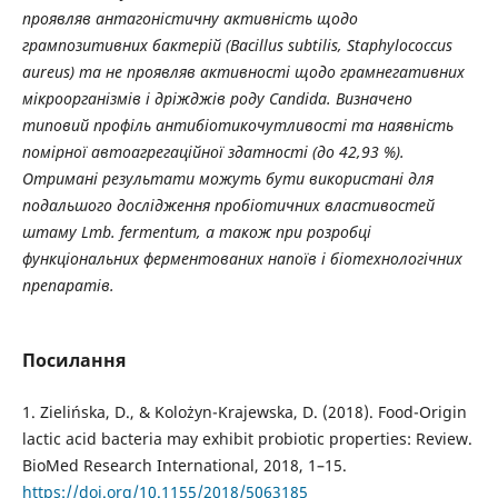
проявляв антагоністичну активність щодо
грампозитивних бактерій (Bacillus subtilis, Staphylococcus
aureus) та не проявляв активності щодо грамнегативних
мікроорганізмів і дріжджів роду Candida. Визначено
типовий профіль антибіотикочутливості та наявність
помірної автоагрегаційної здатності (до 42,93 %).
Отримані результати можуть бути використані для
подальшого дослідження пробіотичних властивостей
штаму L
mb
. fermentum, а також при розробці
функціональних ферментованих напоїв і біотехнологічних
препаратів.
Посилання
1. Zielińska, D., & Kolożyn-Krajewska, D. (2018). Food-Origin
lactic acid bacteria may exhibit probiotic properties: Review.
BioMed Research International, 2018, 1–15.
https://doi.org/10.1155/2018/5063185