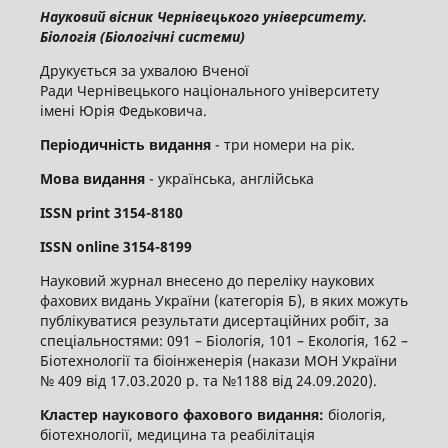
Науковий вісник Чернівецького університету.
Біологія (Біологічні системи)
Друкується за ухвалою Вченої
Ради Чернівецького національного університету
імені Юрія Федьковича.
Періодичність видання
- три номери на рік.
Мова видання
- українська, англійська
ISSN
print
3154-8180
ISSN
online
3
154-8199
Науковий журнал внесено до переліку наукових
фахових видань України (категорія Б), в яких можуть
публікуватися результати дисертаційних робіт, за
спеціальностями: 091 – Біологія, 101 – Екологія, 162 –
Біотехнології та біоінженерія (накази МОН України
№ 409 від 17.03.2020 р. та №1188 від 24.09.2020).
Кластер наукового фахового видання:
біологія,
біотехнології, медицина та реабілітація