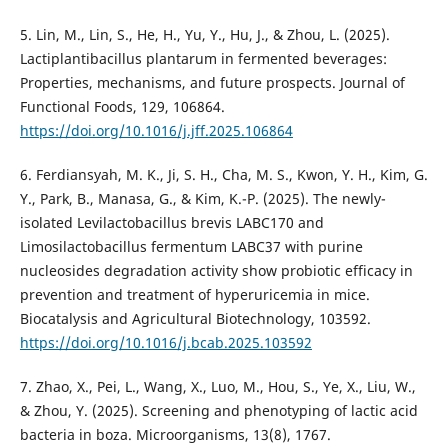
5. Lin, M., Lin, S., He, H., Yu, Y., Hu, J., & Zhou, L. (2025).
Lactiplantibacillus plantarum in fermented beverages:
Properties, mechanisms, and future prospects. Journal of
Functional Foods, 129, 106864.
https://doi.org/10.1016/j.jff.2025.106864
6. Ferdiansyah, M. K., Ji, S. H., Cha, M. S., Kwon, Y. H., Kim, G.
Y., Park, B., Manasa, G., & Kim, K.-P. (2025). The newly-
isolated Levilactobacillus brevis LABC170 and
Limosilactobacillus fermentum LABC37 with purine
nucleosides degradation activity show probiotic efficacy in
prevention and treatment of hyperuricemia in mice.
Biocatalysis and Agricultural Biotechnology, 103592.
https://doi.org/10.1016/j.bcab.2025.103592
7. Zhao, X., Pei, L., Wang, X., Luo, M., Hou, S., Ye, X., Liu, W.,
& Zhou, Y. (2025). Screening and phenotyping of lactic acid
bacteria in boza. Microorganisms, 13(8), 1767.