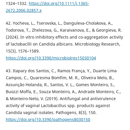
1324–1332.
https://doi.org/10.1111/j.1365-
2672.2006.02857.x
42. Yocheva, L., Tserovska, L., Danguleva-Cholakova, A.,
Todorova, T., Zhelezova, G., Karaivanova, E., & Georgieva, R.
(2024). In vitro inhibitory effects and co-aggregation activity
of lactobacilli on Candida albicans. Microbiology Research,
15(3), 1576–1589.
https://doi.org/10.3390/microbiolres15030104
43. Itapary dos Santos, C., Ramos França, Y., Duarte Lima
Campos, C., Quaresma Bomfim, M. R., Oliveira Melo, B.,
Assunção Holanda, R., Santos, V. L., Gomes Monteiro, S.,
Buozzi Moffa, E., Souza Monteiro, A., Andrade Monteiro, C.,
& Monteiro-Neto, V. (2019). Antifungal and antivirulence
activity of vaginal Lactobacillus spp. products against
Candida vaginal isolates. Pathogens, 8(3), 150.
https://doi.org/10.3390/pathogens8030150