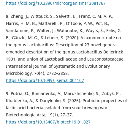
https://doi.org/10.3390/microorganisms13081767
8. Zheng, J., Wittouck, S., Salvetti, E., Franz, C. M. A. P.,
Harris, H. M. B., Mattarelli, P., O’Toole, P. W., Pot, B.,
Vandamme, P., Walter, J., Watanabe, K., Wuyts, S., Felis, G.
E., Gänzle, M. G., & Lebeer, S. (2020). A taxonomic note on
the genus Lactobacillus: Description of 23 novel genera,
emended description of the genus Lactobacillus Beijerinck
1901, and union of Lactobacillaceae and Leuconostocaceae.
International Journal of Systematic and Evolutionary
Microbiology, 70(4), 2782–2858.
https://doi.org/10.1099/ijsem.0.004107
9. Putria, O., Romanenko, A., Marushchenko, S., Zubyk, P.,
Khablenko, A., & Danylenko, S. (2026). Probiotic properties of
lactic acid bacteria isolated from sour brewing wort.
Biotechnologia Acta, 19(1), 27–37.
https://doi.org/10.15407/biotech19.01.027