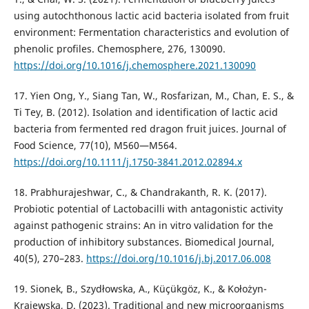
using autochthonous lactic acid bacteria isolated from fruit
environment: Fermentation characteristics and evolution of
phenolic profiles. Chemosphere, 276, 130090.
https://doi.org/10.1016/j.chemosphere.2021.130090
17. Yien Ong, Y., Siang Tan, W., Rosfarizan, M., Chan, E. S., &
Ti Tey, B. (2012). Isolation and identification of lactic acid
bacteria from fermented red dragon fruit juices. Journal of
Food Science, 77(10), M560—M564.
https://doi.org/10.1111/j.1750-3841.2012.02894.x
18. Prabhurajeshwar, C., & Chandrakanth, R. K. (2017).
Probiotic potential of Lactobacilli with antagonistic activity
against pathogenic strains: An in vitro validation for the
production of inhibitory substances. Biomedical Journal,
40(5), 270–283.
https://doi.org/10.1016/j.bj.2017.06.008
19. Sionek, B., Szydłowska, A., Küçükgöz, K., & Kołożyn-
Krajewska, D. (2023). Traditional and new microorganisms