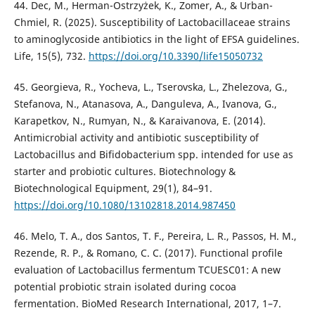
44. Dec, M., Herman-Ostrzyżek, K., Zomer, A., & Urban-
Chmiel, R. (2025). Susceptibility of Lactobacillaceae strains
to aminoglycoside antibiotics in the light of EFSA guidelines.
Life, 15(5), 732.
https://doi.org/10.3390/life15050732
45. Georgieva, R., Yocheva, L., Tserovska, L., Zhelezova, G.,
Stefanova, N., Atanasova, A., Danguleva, A., Ivanova, G.,
Karapetkov, N., Rumyan, N., & Karaivanova, E. (2014).
Antimicrobial activity and antibiotic susceptibility of
Lactobacillus and Bifidobacterium spp. intended for use as
starter and probiotic cultures. Biotechnology &
Biotechnological Equipment, 29(1), 84–91.
https://doi.org/10.1080/13102818.2014.987450
46. Melo, T. A., dos Santos, T. F., Pereira, L. R., Passos, H. M.,
Rezende, R. P., & Romano, C. C. (2017). Functional profile
evaluation of Lactobacillus fermentum TCUESC01: A new
potential probiotic strain isolated during cocoa
fermentation. BioMed Research International, 2017, 1–7.