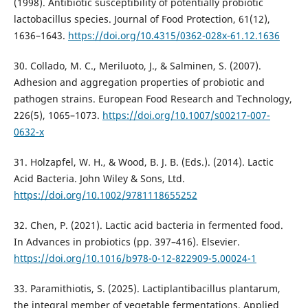
(1998). Antibiotic susceptibility of potentially probiotic
lactobacillus species. Journal of Food Protection, 61(12),
1636–1643.
https://doi.org/10.4315/0362-028x-61.12.1636
30. Collado, M. C., Meriluoto, J., & Salminen, S. (2007).
Adhesion and aggregation properties of probiotic and
pathogen strains. European Food Research and Technology,
226(5), 1065–1073.
https://doi.org/10.1007/s00217-007-
0632-x
31. Holzapfel, W. H., & Wood, B. J. B. (Eds.). (2014). Lactic
Acid Bacteria. John Wiley & Sons, Ltd.
https://doi.org/10.1002/9781118655252
32. Chen, P. (2021). Lactic acid bacteria in fermented food.
In Advances in probiotics (pp. 397–416). Elsevier.
https://doi.org/10.1016/b978-0-12-822909-5.00024-1
33. Paramithiotis, S. (2025). Lactiplantibacillus plantarum,
the integral member of vegetable fermentations. Applied