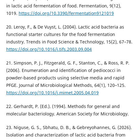
in lactic acid fermentation of food. Fermentation, 9(12),
1019.
https://doi.org/10.3390/fermentation9121019
20. Leroy, F., & De Vuyst, L. (2004). Lactic acid bacteria as
functional starter cultures for the food fermentation
industry. Trends in Food Science & Technology, 15(2), 67–78.
https://doi.org/10.1016/j.tifs.2003.09.004
21. Simpson, P. J., Fitzgerald, G. F., Stanton, C., & Ross, R. P.
(2006). Enumeration and identification of pediococci in
powder-based products using selective media and rapid
PFGE. Journal of Microbiological Methods, 64(1), 120–125.
https://doi.org/10.1016/j.mimet.2005.04.019
22. Gerhardt, P. (Ed.). (1994). Methods for general and
molecular bacteriology. American Society for Microbiology.
23. Niguse, G. S., Sbhatu, D. B., & Gebreyohannes, G. (2026).
Isolation and characterization of lactic acid bacteria from