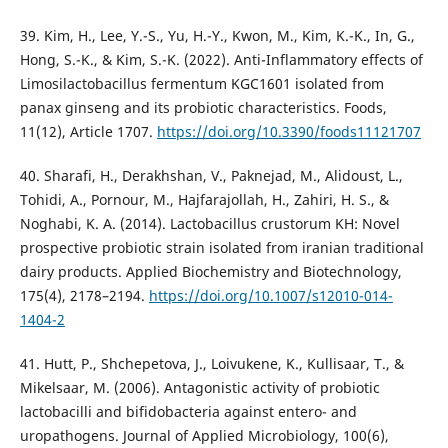
39. Kim, H., Lee, Y.-S., Yu, H.-Y., Kwon, M., Kim, K.-K., In, G.,
Hong, S.-K., & Kim, S.-K. (2022). Anti-Inflammatory effects of
Limosilactobacillus fermentum KGC1601 isolated from
panax ginseng and its probiotic characteristics. Foods,
11(12), Article 1707.
https://doi.org/10.3390/foods11121707
40. Sharafi, H., Derakhshan, V., Paknejad, M., Alidoust, L.,
Tohidi, A., Pornour, M., Hajfarajollah, H., Zahiri, H. S., &
Noghabi, K. A. (2014). Lactobacillus crustorum KH: Novel
prospective probiotic strain isolated from iranian traditional
dairy products. Applied Biochemistry and Biotechnology,
175(4), 2178–2194.
https://doi.org/10.1007/s12010-014-
1404-2
41. Hutt, P., Shchepetova, J., Loivukene, K., Kullisaar, T., &
Mikelsaar, M. (2006). Antagonistic activity of probiotic
lactobacilli and bifidobacteria against entero- and
uropathogens. Journal of Applied Microbiology, 100(6),