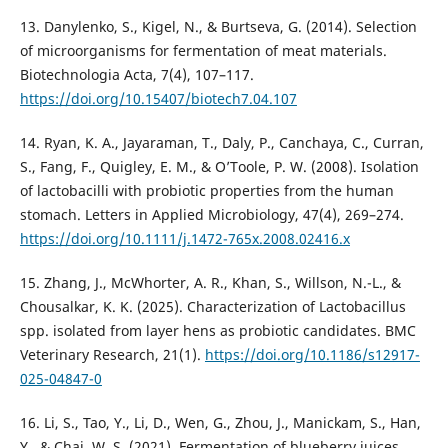
13. Danylenko, S., Kigel, N., & Burtseva, G. (2014). Selection
of microorganisms for fermentation of meat materials.
Biotechnologia Acta, 7(4), 107–117.
https://doi.org/10.15407/biotech7.04.107
14. Ryan, K. A., Jayaraman, T., Daly, P., Canchaya, C., Curran,
S., Fang, F., Quigley, E. M., & O’Toole, P. W. (2008). Isolation
of lactobacilli with probiotic properties from the human
stomach. Letters in Applied Microbiology, 47(4), 269–274.
https://doi.org/10.1111/j.1472-765x.2008.02416.x
15. Zhang, J., McWhorter, A. R., Khan, S., Willson, N.-L., &
Chousalkar, K. K. (2025). Characterization of Lactobacillus
spp. isolated from layer hens as probiotic candidates. BMC
Veterinary Research, 21(1).
https://doi.org/10.1186/s12917-
025-04847-0
16. Li, S., Tao, Y., Li, D., Wen, G., Zhou, J., Manickam, S., Han,
Y., & Chai, W. S. (2021). Fermentation of blueberry juices