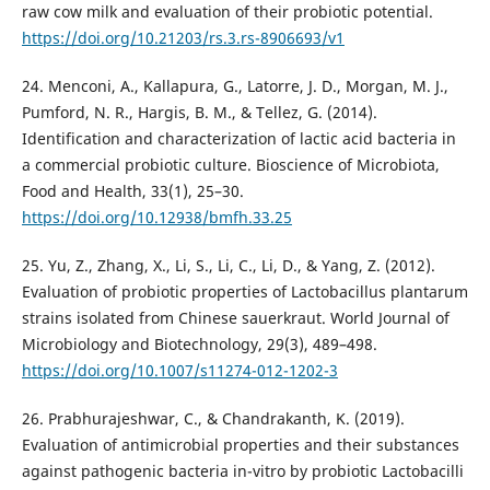
raw cow milk and evaluation of their probiotic potential.
https://doi.org/10.21203/rs.3.rs-8906693/v1
24. Menconi, A., Kallapura, G., Latorre, J. D., Morgan, M. J.,
Pumford, N. R., Hargis, B. M., & Tellez, G. (2014).
Identification and characterization of lactic acid bacteria in
a commercial probiotic culture. Bioscience of Microbiota,
Food and Health, 33(1), 25–30.
https://doi.org/10.12938/bmfh.33.25
25. Yu, Z., Zhang, X., Li, S., Li, C., Li, D., & Yang, Z. (2012).
Evaluation of probiotic properties of Lactobacillus plantarum
strains isolated from Chinese sauerkraut. World Journal of
Microbiology and Biotechnology, 29(3), 489–498.
https://doi.org/10.1007/s11274-012-1202-3
26. Prabhurajeshwar, C., & Chandrakanth, K. (2019).
Evaluation of antimicrobial properties and their substances
against pathogenic bacteria in-vitro by probiotic Lactobacilli