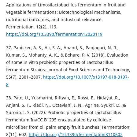
Applications of Limosilactobacillus fermentum in fruit and
vegetable fermentations: Biotechnological mechanisms,
nutritional outcomes, and industrial relevance.
Fermentation, 12(2), 119.
https://doi.org/10.3390/fermentation12020119
37. Panicker, A. S., Ali, S. A., Anand, S., Panjagari, N. R.,
Kumar, S., Mohanty, A. K., & Behare, P. V. (2018). Evaluation
of some in vitro probiotic properties of Lactobacillus
fermentum Strains. Journal of Food Science and Technology,
55(7), 2801–2807.
https://doi.org/10.1007/s13197-018-3197-
8
38. Pato, U., Yusmarini, Riftyan, E., Rossi, E., Hidayat, R.,
Anjani, S. F., Riadi, N., Octaviani, I. N., Agrina, Syukri, D., &
Surono, I. S. (2022). Probiotic properties of Lactobacillus
fermentum InaCC B1295 encapsulated by cellulose
microfiber from oil palm empty fruit bunches. Fermentation,
8(11), 602.
https://doi.org/10.3390/fermentation8110602