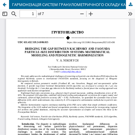
ГАРМОНІЗАЦІЯ СИСТЕМ ГРАНУЛОМЕТРИЧНОГО СКЛАДУ КАЧИНСЬКОГО ТА FAO/USDA: МАТЕМАТИЧНЕ МОДЕЛЮВАННЯ ТА ПЕДОГЕНЕТИЧНИЙ АСПЕКТ