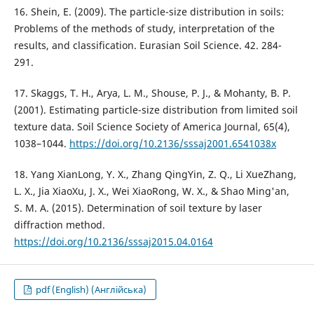
16. Shein, E. (2009). The particle-size distribution in soils:
Problems of the methods of study, interpretation of the
results, and classification. Eurasian Soil Science. 42. 284-
291.
17. Skaggs, T. H., Arya, L. M., Shouse, P. J., & Mohanty, B. P.
(2001). Estimating particle-size distribution from limited soil
texture data. Soil Science Society of America Journal, 65(4),
1038–1044.
https://doi.org/10.2136/sssaj2001.6541038x
18. Yang XianLong, Y. X., Zhang QingYin, Z. Q., Li XueZhang,
L. X., Jia XiaoXu, J. X., Wei XiaoRong, W. X., & Shao Ming'an,
S. M. A. (2015). Determination of soil texture by laser
diffraction method.
https://doi.org/10.2136/sssaj2015.04.0164
pdf (English) (Англійська)