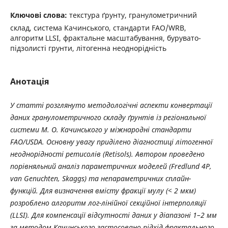
Ключові слова:
текстура ґрунту, гранулометричний
склад, система Качинського, стандарти FAO/WRB,
алгоритм LLSI, фрактальне масштабування, бурувато-
підзолисті грунти, літогенна неоднорідність
Анотація
У статті розглянуто методологічні аспекти конвертації
даних гранулометричного складу ґрунтів із регіональної
системи М. О. Качинського у міжнародні стандарти
FAO/USDA. Основну увагу приділено діагностиці літогенної
неоднорідності ретисолів (Retisols). Автором проведено
порівняльний аналіз параметричних моделей (Fredlund 4P,
van Genuchten, Skaggs) та непараметричних сплайн-
функцій. Для визначення вмісту фракції мулу (< 2 мкм)
розроблено алгоритм лог-лінійної секційної інтерполяції
(LLSI). Для компенсації відсутності даних у діапазоні 1–2 мм
за методом Качинського застосовано підхід фрактального