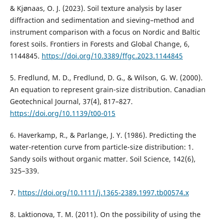
& Kjønaas, O. J. (2023). Soil texture analysis by laser
diffraction and sedimentation and sieving–method and
instrument comparison with a focus on Nordic and Baltic
forest soils. Frontiers in Forests and Global Change, 6,
1144845.
https://doi.org/10.3389/ffgc.2023.1144845
5. Fredlund, M. D., Fredlund, D. G., & Wilson, G. W. (2000).
An equation to represent grain-size distribution. Canadian
Geotechnical Journal, 37(4), 817–827.
https://doi.org/10.1139/t00-015
6. Haverkamp, R., & Parlange, J. Y. (1986). Predicting the
water-retention curve from particle-size distribution: 1.
Sandy soils without organic matter. Soil Science, 142(6),
325–339.
7.
https://doi.org/10.1111/j.1365-2389.1997.tb00574.x
8. Laktionova, T. M. (2011). On the possibility of using the