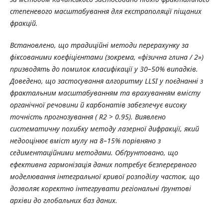
степеневого масштабування для екстраполяції піщаних
фракцій.
Встановлено, що традиційні методи перерахунку за
фіксованими коефіцієнтами (зокрема, «фізична глина / 2»)
призводять до помилок класифікації у 30–50% випадків.
Доведено, що застосування алгоритму LLSI у поєднанні з
фрактальним масштабуванням та врахуванням вмісту
органічної речовини й карбонатів забезпечує високу
точність прогнозування ( R2 > 0.95). Виявлено
систематичну похибку методу лазерної дифракції, який
недооцінює вміст мулу на 8–15% порівняно з
седиментаційними методами. Обґрунтовано, що
ефективна гармонізація даних потребує безперервного
моделювання інтегральної кривої розподілу часток, що
дозволяє коректно інтегрувати регіональні ґрунтові
архіви до глобальних баз даних.