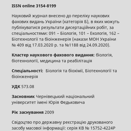
ISSN
online
3
154-8199
Науковий журнал внесено до переліку наукових
фахових видань України (категорія Б), в яких можуть
публікуватися результати дисертаційних робіт, за
спеціальностями: 091 – Біологія, 101 – Екологія, 162 –
Біотехнології та біоінженерія (накази МОН України
№ 409 від 17.03.2020 р. та №1188 від 24.09.2020).
Кластер наукового фахового видання:
біологія,
біотехнології, медицина та реабілітація
Спеціальності:
Біологія та біохімії, Біотехнології та
біоінженерія
УДК
573.08
Засновник
Чернівецький національний
університет імені Юрія Федьковича
Рік заснування
2009
Свідоцтво про державну реєстрацію друкованого
засобу масової інформації: серія КВ № 15752-4224Р