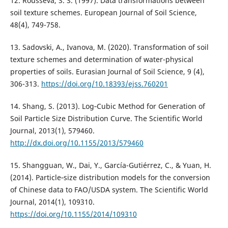
12. Rousseva, S. S. (1997). Data transformations between
soil texture schemes. European Journal of Soil Science,
48(4), 749-758.
13. Sadovski, A., Ivanova, M. (2020). Transformation of soil
texture schemes and determination of water-physical
properties of soils. Eurasian Journal of Soil Science, 9 (4),
306-313.
https://doi.org/10.18393/ejss.760201
14. Shang, S. (2013). Log‐Cubic Method for Generation of
Soil Particle Size Distribution Curve. The Scientific World
Journal, 2013(1), 579460.
http://dx.doi.org/10.1155/2013/579460
15. Shangguan, W., Dai, Y., García-Gutiérrez, C., & Yuan, H.
(2014). Particle‐size distribution models for the conversion
of Chinese data to FAO/USDA system. The Scientific World
Journal, 2014(1), 109310.
https://doi.org/10.1155/2014/109310