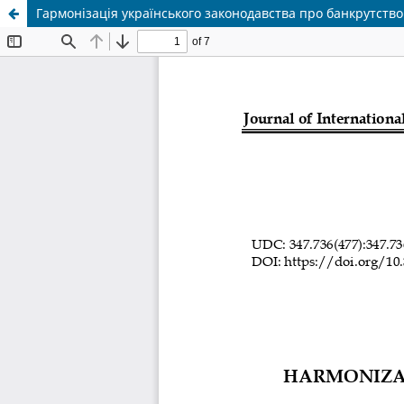
Гармонізація українського законодавства про банкрутств