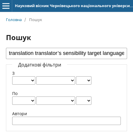
Науковий вісник Чернівецького національного університету імені Юрія Федьковича. Серія: Германська філологія
Головна
/
Пошук
Пошук
Додаткові фільтри
З
По
Автори