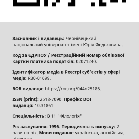
Засновник і видавець:
Чернівецький
національний університет імені Юрія Федьковича.
Код за ЄДРПОУ / Реєстраційний номер облікової
картки платника податків:
02071240.
Ідентифікатор медіа в Реєстрі суб’єктів у сфері
медіа:
R30-01699.
ROR видавця:
https://ror.org/044n25186.
ISSN (print):
2518-7090.
Префікс DOI
видавця:
10.31861.
Спеціальність:
В 11 "Філологія"
Рік заснування: 1996
.
Періодичність випуску:
2
рази на рік.
Мови видання:
українська, англійська,
німецька.