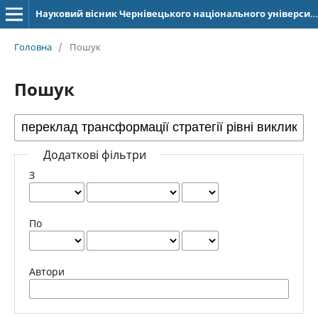
Науковий вісник Чернівецького національного університету імені Юрія Федьковича. Серія: Германська філологія
Головна
/
Пошук
Пошук
Додаткові фільтри
З
По
Автори