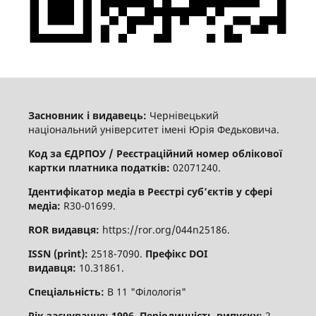
Засновник і видавець:
Чернівецький
національний університет імені Юрія Федьковича.
Код за ЄДРПОУ / Реєстраційний номер облікової
картки платника податків:
02071240.
Ідентифікатор медіа в Реєстрі суб’єктів у сфері
медіа:
R30-01699.
ROR видавця:
https://ror.org/044n25186.
ISSN (print):
2518-7090.
Префікс DOI
видавця:
10.31861.
Спеціальність:
В 11 "Філологія"
Рік заснування: 1996
.
Періодичність випуску:
2