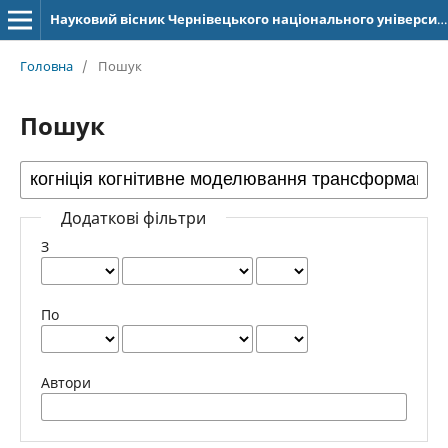
Науковий вісник Чернівецького національного університету імені Юрія Федьковича. Серія: Германська філологія
Головна
/
Пошук
Пошук
Додаткові фільтри
З
По
Автори