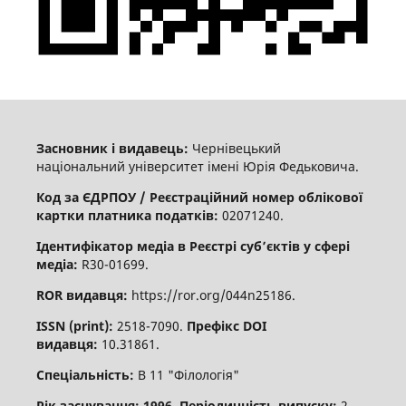
Засновник і видавець:
Чернівецький
національний університет імені Юрія Федьковича.
Код за ЄДРПОУ / Реєстраційний номер облікової
картки платника податків:
02071240.
Ідентифікатор медіа в Реєстрі суб’єктів у сфері
медіа:
R30-01699.
ROR видавця:
https://ror.org/044n25186.
ISSN (print):
2518-7090.
Префікс DOI
видавця:
10.31861.
Спеціальність:
В 11 "Філологія"
Рік заснування: 1996
.
Періодичність випуску:
2