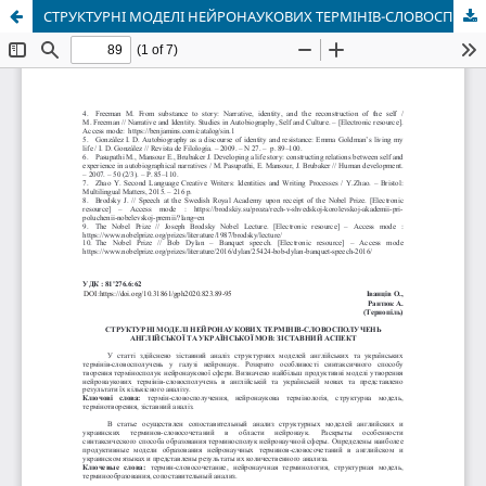
СТРУКТУРНІ МОДЕЛІ НЕЙРОНАУКОВИХ ТЕРМІНІВ-СЛОВОСПОЛУЧЕНЬ АНГЛІЙСЬКОЇ ТА УКРАЇНСЬКОЇ МОВ: ЗІСТАВНИЙ АСПЕКТ