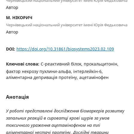
Чернівецький національний університет імені Юрія Федьковича
Автор
М. НІКОРИЧ
Чернівецький національний університет імені Юрія Федьковича
Автор
DOI:
https://doi.org/10.31861/biosystems2023.02.109
Ключові слова:
С-реактивний білок, прокальцитонін,
фактор некрозу пухлини-альфа, інтерлейкін-6,
аліментарна депривація протеїну, ацетамінофен
Анотація
У роботі представлені дослідження біомаркерів розвитку
запальних реакцій в сироватці крові щурів за умов
токсичного ураження ацетамінофеном на тлі
аліментарної нестачі протеїну.
Дослідні тварини