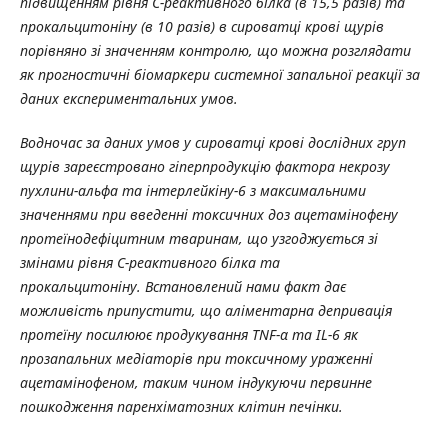
підвищенням рівня С-реактивного білка (в 15,5 разів) та
прокальцитоніну (в 10 разів) в сироватці крові щурів
порівняно зі значенням контролю, що можна розглядати
як прогностичні біомаркери системної запальної реакції за
даних експериментальних умов.
Водночас за даних умов у сироватці крові дослідних груп
щурів зареєстровано гіперпродукцію фактора некрозу
пухлини-альфа та інтерлейкіну-6 з максимальними
значеннями при введенні токсичних доз ацетамінофену
протеїнодефіцитним тваринам, що узгоджується зі
змінами рівня С-реактивного білка та
прокальцитоніну.
Встановлений нами факт дає
можливість припустити, що аліментарна депривація
протеїну посилюює продукування TNF-α та IL-6 як
прозапальних медіаторів при токсичному ураженні
ацетамінофеном, таким чином індукуючи первинне
пошкодження паренхіматозних клітин печінки.