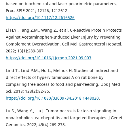
based on biochemical and laser polarimetric parameters.
Proc. SPIE 2021; 12126, 121261Z
https://doi.org/10.1117/12.2616526
Li H.Y., Tang Z.M., Wang Z., et al. C-Reactive Protein Protects
Against Acetaminophen-Induced Liver Injury by Preventing
Complement Overactivation. Cell Mol Gastroenterol Hepatol.
2022; 13(1):289-307.
https://doi.org/10.1016/j.jcmgh.2021.09.003
.
Lind T., Lind P.M., Hu L., Melhus H. Studies of indirect and
direct effects of hypervitaminosis A on rat bone by
comparing free access to food and pair-feeding. Ups J Med
Sci. 2018; 123(2):82-85.
https://doi.org/10.1080/03009734.2018.1448020
.
Lu S., Wang Y., Liu J. Tumor necrosis factor-α signaling in
nonalcoholic steatohepatitis and targeted therapies. J Genet
Genomics. 2022; 49(4):269-278.