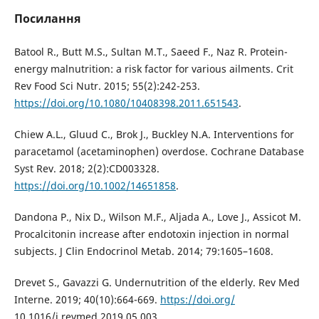
Посилання
Batool R., Butt M.S., Sultan M.T., Saeed F., Naz R. Protein-
energy malnutrition: a risk factor for various ailments. Crit
Rev Food Sci Nutr. 2015; 55(2):242-253.
https://doi.org/10.1080/10408398.2011.651543
.
Chiew A.L., Gluud C., Brok J., Buckley N.A. Interventions for
paracetamol (acetaminophen) overdose. Cochrane Database
Syst Rev. 2018; 2(2):CD003328.
https://doi.org/10.1002/14651858
.
Dandona P., Nix D., Wilson M.F., Aljada A., Love J., Assicot M.
Procalcitonin increase after endotoxin injection in normal
subjects. J Clin Endocrinol Metab. 2014; 79:1605–1608.
Drevet S., Gavazzi G. Undernutrition of the elderly. Rev Med
Interne. 2019; 40(10):664-669.
https://doi.org/
10.1016/j.revmed.2019.05.003.