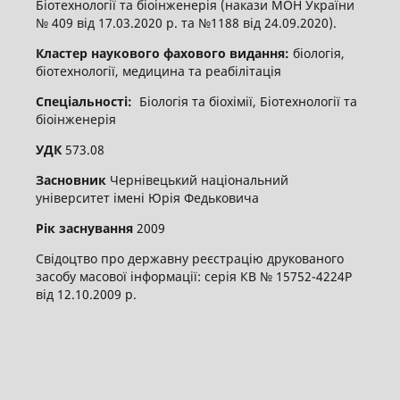
Біотехнології та біоінженерія (накази МОН України
№ 409 від 17.03.2020 р. та №1188 від 24.09.2020).
Кластер наукового фахового видання:
біологія,
біотехнології, медицина та реабілітація
Спеціальності:
Біологія та біохімії, Біотехнології та
біоінженерія
УДК
573.08
Засновник
Чернівецький національний
університет імені Юрія Федьковича
Рік заснування
2009
Свідоцтво про державну реєстрацію друкованого
засобу масової інформації: серія КВ № 15752-4224Р
від 12.10.2009 р.