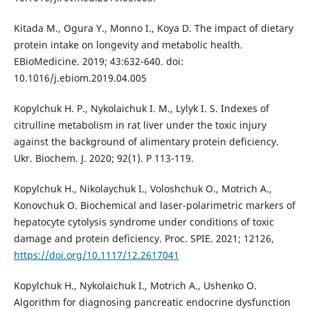
Kitada M., Ogura Y., Monno I., Koya D. The impact of dietary
protein intake on longevity and metabolic health.
EBioMedicine. 2019; 43:632-640. doi:
10.1016/j.ebiom.2019.04.005
Kopylchuk H. P., Nykolaichuk I. M., Lylyk I. S. Indexes of
citrulline metabolism in rat liver under the toxic injury
against the background of alimentary protein deficiency.
Ukr. Biochem. J. 2020; 92(1). Р 113-119.
Kopylchuk H., Nikolaychuk I., Voloshchuk O., Motrich A.,
Konovchuk O. Biochemical and laser-polarimetric markers of
hepatocyte cytolysis syndrome under conditions of toxic
damage and protein deficiency. Proc. SPIE. 2021; 12126,
https://doi.org/10.1117/12.2617041
Kopylchuk Н., Nykolaichuk I., Motrich A., Ushenko O.
Algorithm for diagnosing pancreatic endocrine dysfunction