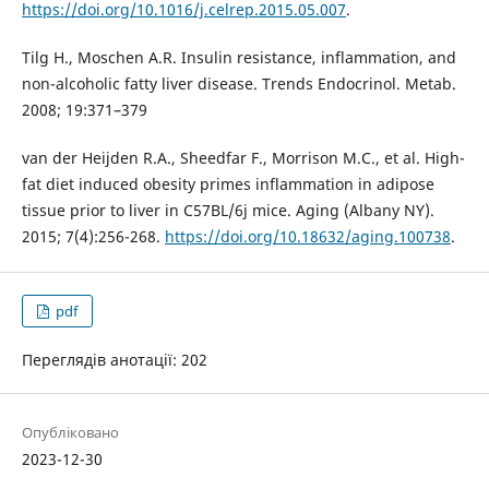
https://doi.org/10.1016/j.celrep.2015.05.007
.
Tilg H., Moschen A.R. Insulin resistance, inflammation, and
non-alcoholic fatty liver disease. Trends Endocrinol. Metab.
2008; 19:371–379
van der Heijden R.A., Sheedfar F., Morrison M.C., et al. High-
fat diet induced obesity primes inflammation in adipose
tissue prior to liver in C57BL/6j mice. Aging (Albany NY).
2015; 7(4):256-268.
https://doi.org/10.18632/aging.100738
.
pdf
Переглядів анотації: 202
Опубліковано
2023-12-30