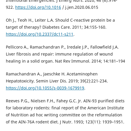
Intentional Emergencies. J Emerg Nurs. 2020; 46 (6):914-
922.
https://doi.org/10.1016
/ j.jen.2020.06.015
Oh J., Teoh H., Leiter L.A. Should C-reactive protein be a
target of therapy? Diabetes Care. 2011; 34:155-160.
https://doi.org/10.2337/dc11-s211
.
Pellicoro A., Ramachandran P., Iredale J.P., Fallowfield J.A.
Liver fibrosis and repair: immune regulation of wound
healing in a solid organ. Nat Rev Immunol. 2014; 14:181–194
Ramachandran A., Jaeschke H. Acetaminophen
Hepatotoxicity. Semin Liver Dis. 2019; 39(2):221-234.
https://doi.org/10.1055/s-0039-1679919
.
Reeves P.G., Nielsen F.H., Fahey G.C. Jr. AIN-93 purified diets
for laboratory rodents: final report of the American Institute
of Nutrition ad hoc writing committee on the reformulation
of the AIN-76A rodent diet. J Nutr. 1993; 123(11): 1939–1951.