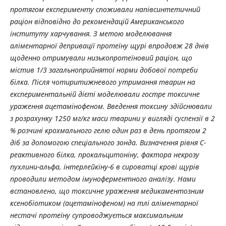
протягом експерименту споживали напівсинтетичний
раціон відповідно до рекомендацій Американського
інституту харчування. З метою моделювання
аліментарної депривації протеїну щурі впродовж 28 днів
щоденно отримували низькопротеїновий раціон, що
містив 1/3 загальноприйнятої норми добової потреби
білка. Після чотиритижневого утримання тварин на
експериментальній дієті моделювали гостре токсичне
ураження ацетамінофеном. Введення токсину здійснювали
з розрахунку 1250 мг/кг маси тварини у вигляді суспензії в 2
% розчині крохмального гелю один раз в день протягом 2
діб за допомогою спеціального зонда.
Визначення рівня С-
реактивного білка, прокальцитоніну, фактора некрозу
пухлини-альфа, інтерлейкіну-6 в сироватці крові щурів
проводили методом імуноферментного аналізу. Нами
встановлено, що токсичне ураження медикаментозним
ксенобіотиком (ацетамінофеном) на тлі аліментарної
нестачі протеїну супроводжується максимальним