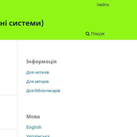
Увійти
чні системи)
Пошук
Інформація
Для читачів
Для авторів
Для бібліотекарів
Мова
English
Українська