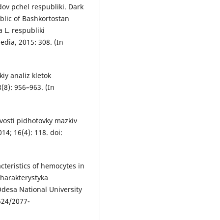
v pchel respubliki. Dark
ublic of Bashkortostan
 L. respubliki
edia, 2015: 308. (In
iy analiz kletok
(8): 956–963. (In
vosti pidhotovky mazkiv
4; 16(4): 118. doi:
teristics of hemocytes in
kharakterystyka
Odesa National University
8524/2077-