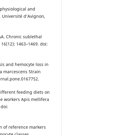
 physiological and
. Université d’Avignon,
AA. Chronic sublethal
; 16(12): 1463–1469. doi:
psis and hemocyte loss in
ia marcescens Strain
ournal.pone.0167752.
ifferent feeding diets on
 workers Apis mellifera
 doi:
on of reference markers
mocyte classes.