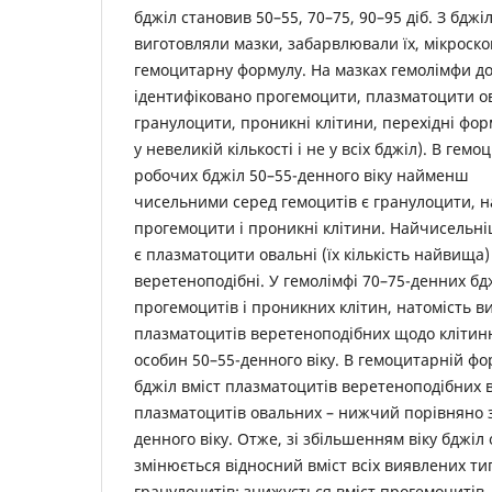
бджіл становив 50–55, 70–75, 90–95 діб. З бджі
виготовляли мазки, забарвлювали їх, мікроск
гемоцитарну формулу. На мазках гемолімфи д
ідентифіковано прогемоцити, плазматоцити ов
гранулоцити, проникні клітини, перехідні фор
у невеликій кількості і не у всіх бджіл). В ге
робочих бджіл 50–55-денного віку найменш
чисельними серед гемоцитів є гранулоцити, н
прогемоцити і проникні клітини. Найчисельн
є плазматоцити овальні (їх кількість найвища
веретеноподібні. У гемолімфі 70–75-денних б
прогемоцитів і проникних клітин, натомість в
плазматоцитів веретеноподібних щодо клітин
особин 50–55-денного віку. В гемоцитарній фо
бджіл вміст плазматоцитів веретеноподібних 
плазматоцитів овальних – нижчий порівняно 
денного віку. Отже, зі збільшенням віку бджіл 
змінюється відносний вміст всіх виявлених тип
гранулоцитів: знижується вміст прогемоцитів,