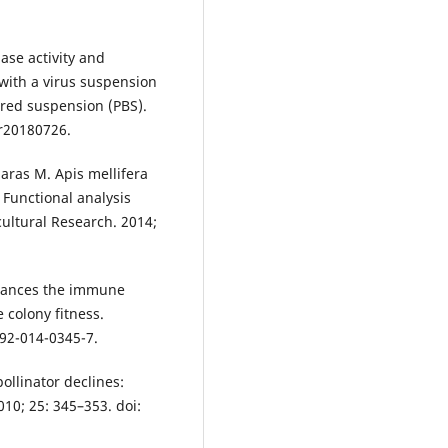
ase activity and
ith a virus suspension
red suspension (PBS).
cr20180726.
aras M. Apis mellifera
 Functional analysis
cultural Research. 2014;
nhances the immune
 colony fitness.
592-014-0345-7.
pollinator declines:
010; 25: 345–353. doi: