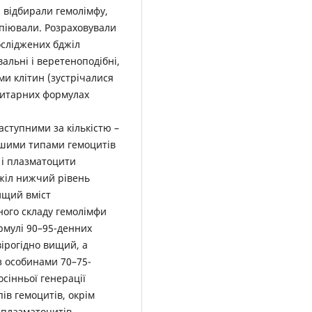
л відбирали гемолімфу,
опіювали. Розраховували
осліджених бджіл
альні і веретеноподібні,
ми клітин (зустрічалися
моцитарних формулах
аступними за кількістю –
ішими типами гемоцитів
) і плазматоцити
джіл нижчий рівень
ищий вміст
ного складу гемолімфи
рмулі 90–95-денних
вірогідно вищий, а
з особинами 70–75-
осінньої генерації
ів гемоцитів, окрім
 плазматоцитів