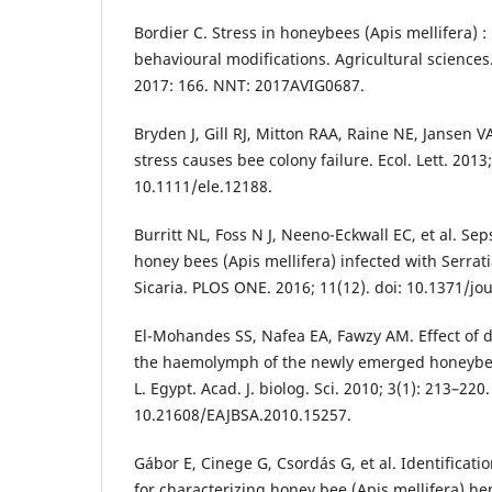
Bordier C. Stress in honeybees (Apis mellifera) :
behavioural modifications. Agricultural sciences
2017: 166. NNT: 2017AVIG0687.
Bryden J, Gill RJ, Mitton RAA, Raine NE, Jansen V
stress causes bee colony failure. Ecol. Lett. 2013
10.1111/ele.12188.
Burritt NL, Foss N J, Neeno-Eckwall EC, et al. Se
honey bees (Apis mellifera) infected with Serrat
Sicaria. PLOS ONE. 2016; 11(12). doi: 10.1371/j
El-Mohandes SS, Nafea EA, Fawzy AM. Effect of d
the haemolymph of the newly emerged honeybee
L. Egypt. Acad. J. biolog. Sci. 2010; 3(1): 213–220.
10.21608/EAJBSA.2010.15257.
Gábor E, Cinege G, Csordás G, et al. Identificati
for characterizing honey bee (Apis mellifera) he