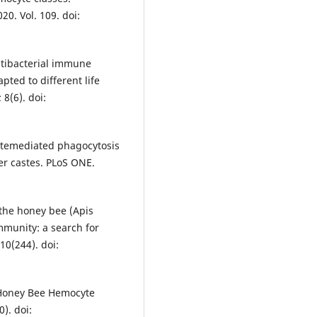
. Vol. 109. doi:
ntibacterial immune
pted to different life
8(6). doi:
ytemediated phagocytosis
er castes. PLoS ONE.
 the honey bee (Apis
immunity: a search for
10(244). doi:
. Honey Bee Hemocyte
). doi: