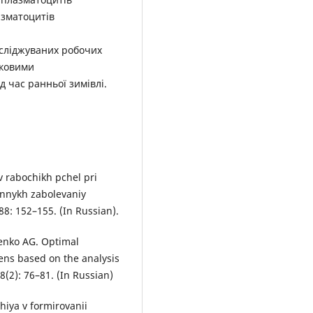
азматоцитів
осліджуваних робочих
іковими
д час ранньої зимівлі.
v rabochikh pchel pri
ionnykh zabolevaniy
8: 152–155. (In Russian).
lenko AG. Optimal
gens based on the analysis
(2): 76–81. (In Russian)
chiya v formirovanii