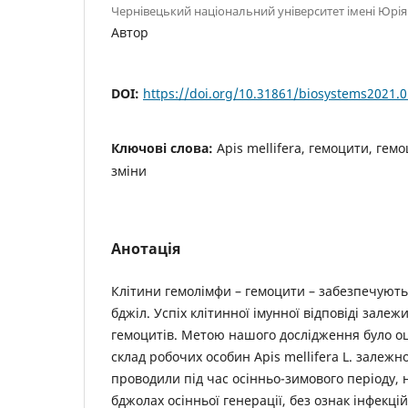
Чернівецький національний університет імені Юрі
Автор
DOI:
https://doi.org/10.31861/biosystems2021.0
Ключові слова:
Apis mellifera, гемоцити, гем
зміни
Анотація
Клітини гемолімфи – гемоцити – забезпечують
бджіл. Успіх клітинної імунної відповіді залежит
гемоцитів. Метою нашого дослідження було о
склад робочих особин Аpis melliferа L. залежно
проводили під час осінньо-зимового періоду,
бджолах осінньої генерації, без ознак інфекці