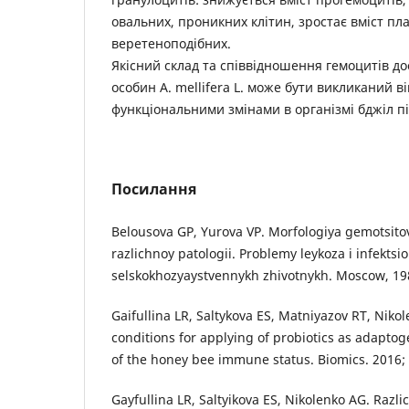
овальних, проникних клітин, зростає вміст пл
веретеноподібних.
Якісний склад та співвідношення гемоцитів д
особин A. mellifera L. може бути викликаний в
функціональними змінами в організмі бджіл пі
Посилання
Belousova GP, Yurova VP. Morfologiya gemotsito
razlichnoy patologii. Problemy leykoza i infekts
selskokhozyaystvennykh zhivotnykh. Moscow, 198
Gaifullina LR, Saltykova ES, Matniyazov RT, Niko
conditions for applying of probiotics as adapto
of the honey bee immune status. Biomics. 2016; 8
Gayfullina LR, Saltyikova ES, Nikolenko AG. Razli