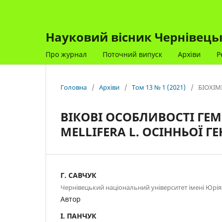
Науковий вісник Чернівецько
Про журнал
Поточний випуск
Архіви
Р
Головна
/
Архіви
/
Том 13 № 1 (2021)
/
БІОХІМ
ВІКОВІ ОСОБЛИВОСТІ ГЕ
MELLIFERA L. ОСІННЬОЇ ГЕ
Г. САВЧУК
Чернівецький національний університет імені Юрі
Автор
І. ПАНЧУК