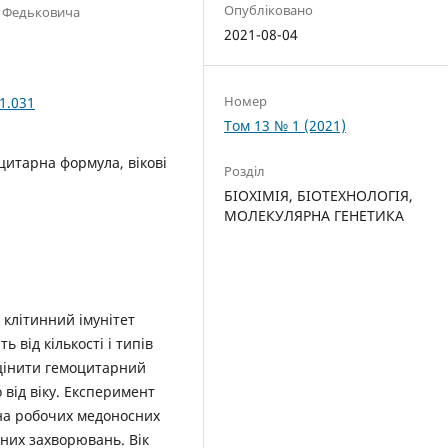
Опубліковано
я Федьковича
2021-08-04
Номер
1.031
Том 13 № 1 (2021)
оцитарна формула, вікові
Розділ
БІОХІМІЯ, БІОТЕХНОЛОГІЯ,
МОЛЕКУЛЯРНА ГЕНЕТИКА
 клітинний імунітет
ь від кількості і типів
цінити гемоцитарний
 від віку. Експеримент
 на робочих медоносних
йних захворювань. Вік