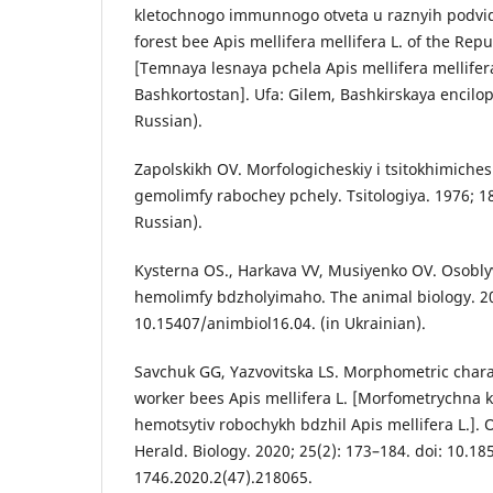
kletochnogo immunnogo otveta u raznyih podvido
forest bee Apis mellifera mellifera L. of the Rep
[Temnaya lesnaya pchela Apis mellifera mellifera
Bashkortostan]. Ufa: Gilem, Bashkirskaya encilop
Russian).
Zapolskikh OV. Morfologicheskiy i tsitokhimichesk
gemolimfy rabochey pchely. Tsitologiya. 1976; 18
Russian).
Kysterna OS., Harkava VV, Musiyenko OV. Osobly
hemolimfy bdzholyimaho. The animal biology. 201
10.15407/animbiol16.04. (in Ukrainian).
Savchuk GG, Yazvovitska LS. Morphometric charac
worker bees Apis mellifera L. [Morfometrychna 
hemotsytiv robochykh bdzhil Apis mellifera L.]. 
Herald. Biology. 2020; 25(2): 173–184. doi: 10.1
1746.2020.2(47).218065.