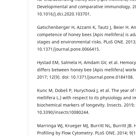
Developmental and comparative immunology. 2020
10.1016/j.dci.2020.103701.
Gatschenberger H, Azzami K, Tautz J, Beier H. A
competence of honey bees (Apis mellifera) is ada
stages and environmental risks. PLoS ONE. 2013; 
10.1371/journal.pone.0066415.
Hystad EM, Salmela H, Amdam GV, et al. Hemoc
differs between honey bee (Apis mellifera) work
2017; 12(9). doi: 10.1371/journal.pone.0184108.
Kunc M, Dobeš P, Hurychová J, et al. The year of
mellifera L.) with respect to its physiology and 
biochemical markers of longevity. Insects. 2019; 
10.3390/insects10080244.
Marringa WJ, Krueger MJ, Burritt NL, Burritt JB
Profiling by Flow Cytometry. PLoS ONE. 2014; 9(10