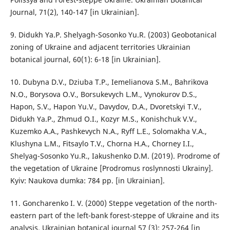
Journal, 71(2), 140-147 [in Ukrainian].
9. Didukh Ya.P. Shelyagh-Sosonko Yu.R. (2003) Geobotanical
zoning of Ukraine and adjacent territories Ukrainian
botanical journal, 60(1): 6-18 [in Ukrainian].
10. Dubyna D.V., Dziuba T.P., Iemelianova S.M., Bahrikova
N.O., Borysova O.V., Borsukevych L.M., Vynokurov D.S.,
Hapon, S.V., Hapon Yu.V., Davydov, D.A., Dvoretskyi T.V.,
Didukh Ya.P., Zhmud O.I., Kozyr M.S., Konishchuk V.V.,
Kuzemko A.A., Pashkevych N.A., Ryff L.E., Solomakha V.A.,
Klushyna L.M., Fitsaylo T.V., Chorna H.A., Chorney I.I.,
Shelyag-Sosonko Yu.R., Iakushenko D.M. (2019). Prodrome of
the vegetation of Ukraine [Prodromus roslynnosti Ukrainy].
Kyiv: Naukova dumka: 784 pp. [in Ukrainian].
11. Goncharenko I. V. (2000) Steppe vegetation of the north-
eastern part of the left-bank forest-steppe of Ukraine and its
analysis. Ukrainian botanical journal 57 (3): 257-264 [in