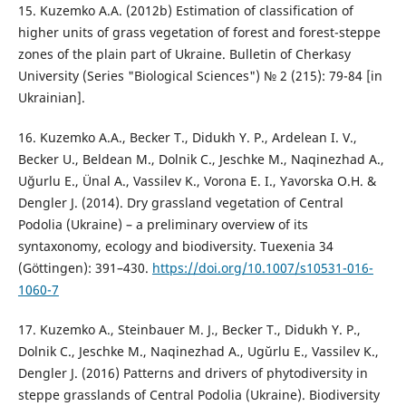
15. Kuzemko A.A. (2012b) Estimation of classification of
higher units of grass vegetation of forest and forest-steppe
zones of the plain part of Ukraine. Bulletin of Cherkasy
University (Series "Biological Sciences") № 2 (215): 79-84 [in
Ukrainian].
16. Kuzemko A.A., Becker T., Didukh Y. P., Ardelean I. V.,
Becker U., Beldean M., Dolnik C., Jeschke M., Naqinezhad A.,
Uğurlu E., Ünal A., Vassilev K., Vorona E. I., Yavorska O.H. &
Dengler J. (2014). Dry grassland vegetation of Central
Podolia (Ukraine) – a preliminary overview of its
syntaxonomy, ecology and biodiversity. Tuexenia 34
(Göttingen): 391–430.
https://doi.org/10.1007/s10531-016-
1060-7
17. Kuzemko A., Steinbauer M. J., Becker T., Didukh Y. P.,
Dolnik C., Jeschke M., Naqinezhad A., Ug˘urlu E., Vassilev K.,
Dengler J. (2016) Patterns and drivers of phytodiversity in
steppe grasslands of Central Podolia (Ukraine). Biodiversity