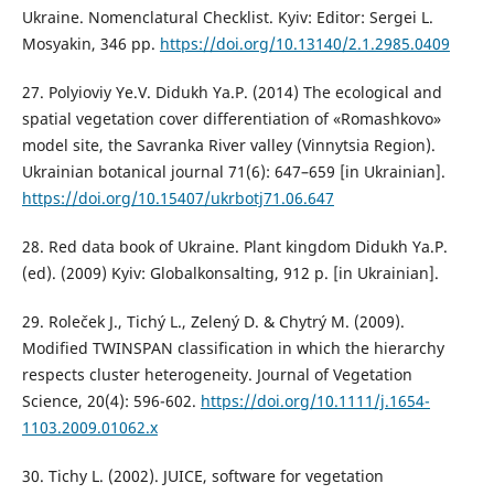
Ukraine. Nomenclatural Checklist. Kyiv: Editor: Sergei L.
Mosyakin, 346 pp.
https://doi.org/10.13140/2.1.2985.0409
27. Polyioviy Ye.V. Didukh Ya.P. (2014) The ecological and
spatial vegetation cover differentiation of «Romashkovo»
model site, the Savranka River valley (Vinnytsia Region).
Ukrainian botanical journal 71(6): 647–659 [in Ukrainian].
https://doi.org/10.15407/ukrbotj71.06.647
28. Red data book of Ukraine. Plant kingdom Didukh Ya.P.
(ed). (2009) Kyiv: Globalkonsalting, 912 p. [in Ukrainian].
29. Roleček J., Tichý L., Zelený D. & Chytrý M. (2009).
Modified TWINSPAN classification in which the hierarchy
respects cluster heterogeneity. Journal of Vegetation
Science, 20(4): 596-602.
https://doi.org/10.1111/j.1654-
1103.2009.01062.x
30. Tichy L. (2002). JUICE, software for vegetation