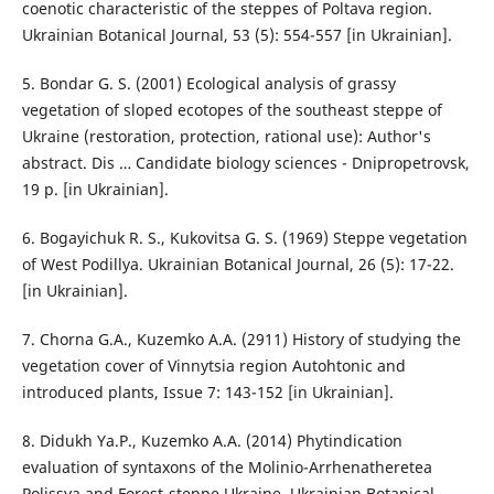
coenotic characteristic of the steppes of Poltava region.
Ukrainian Botanical Journal, 53 (5): 554-557 [in Ukrainian].
5. Bondar G. S. (2001) Ecological analysis of grassy
vegetation of sloped ecotopes of the southeast steppe of
Ukraine (restoration, protection, rational use): Author's
abstract. Dis … Candidate biology sciences - Dnipropetrovsk,
19 р. [in Ukrainian].
6. Bogayіchuk R. S., Kukovitsa G. S. (1969) Steppe vegetation
of West Podillya. Ukrainian Botanical Journal, 26 (5): 17-22.
[in Ukrainian].
7. Chorna G.A., Kuzemko A.A. (2911) History of studying the
vegetation cover of Vinnytsia region Autohtonic and
introduced plants, Issue 7: 143-152 [in Ukrainian].
8. Didukh Ya.P., Kuzemko A.A. (2014) Phytindication
evaluation of syntaxons of the Molinio-Arrhenatheretea
Polissya and Forest-steppe Ukraine. Ukrainian Botanical