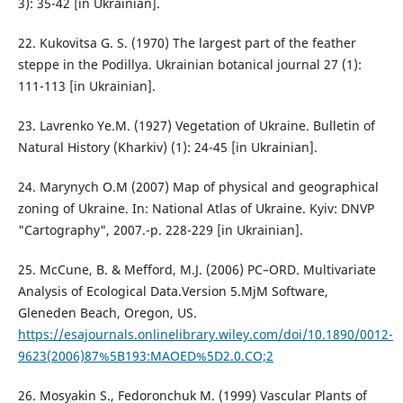
3): 35-42 [in Ukrainian].
22. Kukovitsa G. S. (1970) The largest part of the feather
steppe in the Podillya. Ukrainian botanical journal 27 (1):
111-113 [in Ukrainian].
23. Lavrenko Ye.M. (1927) Vegetation of Ukraine. Bulletin of
Natural History (Kharkiv) (1): 24-45 [in Ukrainian].
24. Marynych O.M (2007) Map of physical and geographical
zoning of Ukraine. In: National Atlas of Ukraine. Kyiv: DNVP
"Cartography", 2007.-p. 228-229 [in Ukrainian].
25. McCune, B. & Mefford, M.J. (2006) PC–ORD. Multivariate
Analysis of Ecological Data.Version 5.MjM Software,
Gleneden Beach, Oregon, US.
https://esajournals.onlinelibrary.wiley.com/doi/10.1890/0012-
9623(2006)87%5B193:MAOED%5D2.0.CO;2
26. Mosyakin S., Fedoronchuk M. (1999) Vascular Plants of