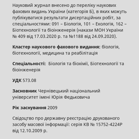
Науковий журнал внесено до переліку наукових
фахових видань України (категорія Б), в яких можуть
публікуватися результати дисертаційних робіт, за
спеціальностями: 091 – Біологія, 101 – Екологія, 162 –
Біотехнології та біоінженерія (накази МОН України
№ 409 від 17.03.2020 р. та №1188 від 24.09.2020).
Кластер наукового фахового видання:
біологія,
біотехнології, медицина та реабілітація
Спеціальності:
Біологія та біохімії, Біотехнології та
біоінженерія
УДК
573.08
Засновник
Чернівецький національний
університет імені Юрія Федьковича
Рік заснування
2009
Свідоцтво про державну реєстрацію друкованого
засобу масової інформації: серія КВ № 15752-4224Р
від 12.10.2009 р.