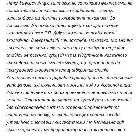
чітку диференціацію синтаксонів за такими факторами, як
вологість, кислотність, вміст карбонатів, азоту,
сольовий режим ґрунтів і кліматичні показники. За
допомогою фітоіндикаційної оцінки з використанням
екологічних шкал Я.П. Дідуха визначено особливості
екологічної диференціації синтаксонів. Показано, що значна
частина степових угруповань парку перебуває на різних
стадіях автогенної сукцесії через відсутність належного
природоохоронного менеджменту, що призводить до
поступового скорочення площ відкритих степів.
Встановлено високу природоохоронну цінність досліджених
фітоценозів, які включають численні види з Червоної книги
України та належать до охоронюваних європейських типів
оселищ. Отримані результати можуть бути використані
для вдосконалення системи охорони біорізноманіття
національного парку, розроблення ефективних заходів
управління степовими екосистемами та імплементації
вимог європейського природоохоронного законодавства.