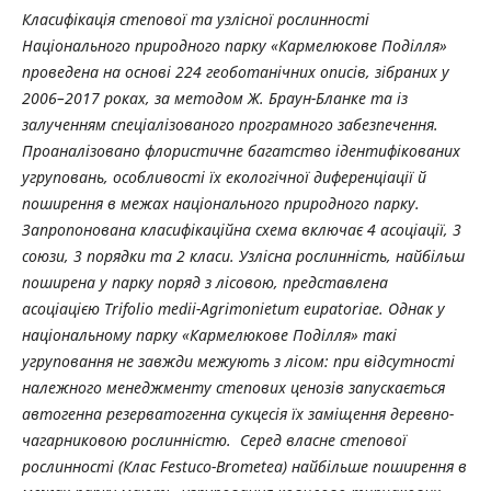
Класифікація степової та узлісної рослинності
Національного природного парку «Кармелюкове Поділля»
проведена на основі 224 геоботанічних описів, зібраних у
2006–2017 роках, за методом Ж. Браун-Бланке та із
залученням спеціалізованого програмного забезпечення.
Проаналізовано флористичне багатство ідентифікованих
угруповань, особливості їх екологічної диференціації й
поширення в межах національного природного парку.
Запропонована класифікаційна схема включає 4 асоціації, 3
союзи, 3 порядки та 2 класи. Узлісна рослинність, найбільш
поширена у парку поряд з лісовою, представлена
асоціацією Trifolio medii-Agrimonietum eupatoriae. Однак у
національному парку «Кармелюкове Поділля» такі
угруповання не завжди межують з лісом: при відсутності
належного менеджменту степових ценозів запускається
автогенна резерватогенна сукцесія їх заміщення деревно-
чагарниковою рослинністю. Серед власне степової
рослинності (Клас Festuco-Brometea) найбільше поширення в