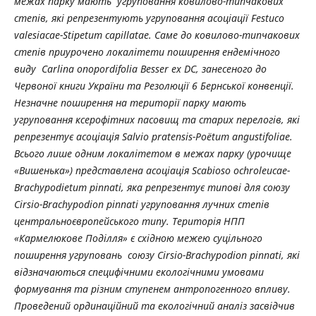
межах парку мають угруповання ковилово-типчакових
степів, які репрезентують угруповання асоціації Festuco
valesiacae-Stipetum capillatae. Саме до ковилово-типчакових
степів приурочено локалітети поширення ендемічного
виду Carlina onopordifolia Besser ex DC, занесеного до
Червоної книги України та Резолюції 6 Бернської конвенції.
Незначне поширення на території парку мають
угруповання ксерофітних пасовищ та старих перелогів, які
репрезентує асоціація Salvio pratensis-Poёtum angustifoliae.
Всього лише одним локалітетом в межах парку (урочище
«Вишенька») представлена асоціація Scabioso ochroleucae-
Brachypodietum pinnati, яка репрезентує типові для союзу
Cirsio-Brachypodion pinnati угруповання лучних степів
центральноєвропейського типу. Територія НПП
«Кармелюкове Поділля» є східною межею суцільного
поширення угруповань союзу Cirsio-Brachypodion pinnati, які
відзначаються специфічними екологічними умовами
формування та різним ступенем антропогенного впливу.
Проведений ординаційний та екологічний аналіз засвідчив